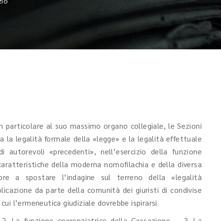
zio
in particolare al suo massimo organo collegiale, le Sezioni
ra la legalità formale della «legge» e la legalità effettuale
i autorevoli «precedenti», nell’esercizio della funzione
 caratteristiche della moderna nomofilachia e della diversa
ore a spostare l’indagine sul terreno della «legalità
plicazione da parte della comunità dei giuristi di condivise
ui l’ermeneutica giudiziale dovrebbe ispirarsi.
 2. La funzione coerenziatrice della Cassazione. – 3. La