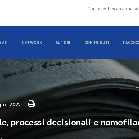
Con la collaborazione sci
IAMO
NETWORK
AUTORI
CONTRIBUTI
FASCIC
gno 2022
le, processi decisionali e nomofila