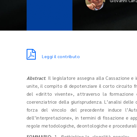
Giovanni Can
Leggi il contributo
Abstract
. Il legislatore assegna alla Cassazione e 
unite, il compito di depotenziare il corto circuito f
del «diritto vivente», attraverso la formazione d
coerenziatrice della giurisprudenza. L’analisi delle
forza del vincolo del precedente induce l’Aut
dell’interpretazione», in termini di fissazione e ap
regole metodologiche, deontologiche e procedurali c
SOMMARIO
: 1.
Rethinking
la «legalità penale». –