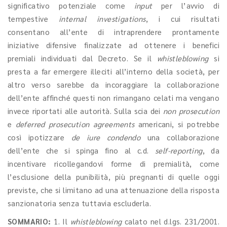
significativo potenziale come
input
per l’avvio di
tempestive
internal investigations
, i cui risultati
consentano all’ente di intraprendere prontamente
iniziative difensive finalizzate ad ottenere i benefici
premiali individuati dal Decreto. Se il
whistleblowing
si
presta a far emergere illeciti all’interno della società, per
altro verso sarebbe da incoraggiare la collaborazione
dell’ente affinché questi non rimangano celati ma vengano
invece riportati alle autorità. Sulla scia dei
non prosecution
e
deferred prosecution
agreements
americani, si potrebbe
così ipotizzare
de iure condendo
una collaborazione
dell’ente che si spinga fino al c.d.
self-reporting
, da
incentivare ricollegandovi forme di premialità, come
l’esclusione della punibilità, più pregnanti di quelle oggi
previste, che si limitano ad una attenuazione della risposta
sanzionatoria senza tuttavia escluderla.
SOMMARIO:
1. Il
whistleblowing
calato nel d.lgs. 231/2001.