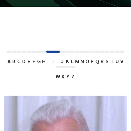
A
B
C
D
E
F
G
H
I
J
K
L
M
N
O
P
Q
R
S
T
U
V
W
X
Y
Z