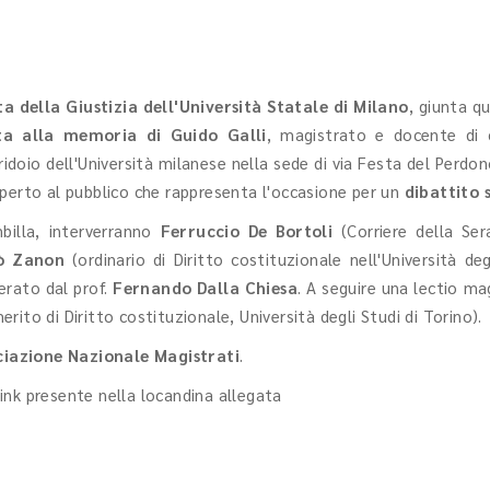
a della Giustizia dell'Università Statale di Milano
, giunta q
ta alla memoria di Guido Galli
, magistrato e docente di 
idoio dell'Università milanese nella sede di via Festa del Perdono,
aperto al pubblico che rappresenta l'occasione per un
dibattito 
mbilla, interverranno
Ferruccio De Bortoli
(Corriere della Ser
lò Zanon
(ordinario di Diritto costituzionale nell'Università de
erato dal prof.
Fernando Dalla Chiesa
. A seguire una lectio mag
ito di Diritto costituzionale, Università degli Studi di Torino).
ciazione Nazionale Magistrati
.
 link presente nella locandina allegata