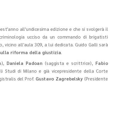
uest'anno all'undicesima edizione e che si svolgerà il
criminologia ucciso da un commando di brigatisti
 vicino all'aula 309, a lui dedicata. Guido Galli sarà
sulla riforma della giustizia
.
a),
Daniela Padoan
(saggista e scrittrice),
Fabio
gli Studi di Milano e già vicepresidente della Corte
istralis del Prof.
Gustavo Zagrebelsky
(Presidente