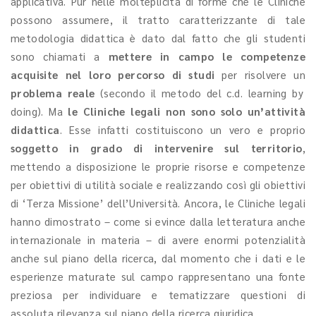
applicativa. Pur nelle molteplicità di forme che le Cliniche
possono assumere, il tratto caratterizzante di tale
metodologia didattica è dato dal fatto che gli studenti
sono chiamati a
mettere in campo le competenze
acquisite nel loro percorso di studi
per risolvere un
problema reale
(secondo il metodo del c.d. learning by
doing). Ma
le Cliniche legali non sono solo un’attività
didattica
. Esse infatti costituiscono un vero e proprio
soggetto in grado di intervenire sul territorio
,
mettendo a disposizione le proprie risorse e competenze
per obiettivi di utilità sociale e realizzando così gli obiettivi
di ‘Terza Missione’ dell’Università. Ancora, le Cliniche legali
hanno dimostrato – come si evince dalla letteratura anche
internazionale in materia – di avere enormi potenzialità
anche sul piano della ricerca, dal momento che i dati e le
esperienze maturate sul campo rappresentano una fonte
preziosa per individuare e tematizzare questioni di
assoluta rilevanza sul piano della ricerca giuridica.