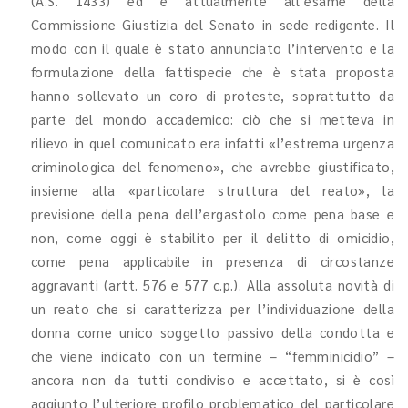
(A.S. 1433) ed è attualmente all’esame della
Commissione Giustizia del Senato in sede redigente. Il
modo con il quale è stato annunciato l’intervento e la
formulazione della fattispecie che è stata proposta
hanno sollevato un coro di proteste, soprattutto da
parte del mondo accademico: ciò che si metteva in
rilievo in quel comunicato era infatti «l’estrema urgenza
criminologica del fenomeno», che avrebbe giustificato,
insieme alla «particolare struttura del reato», la
previsione della pena dell’ergastolo come pena base e
non, come oggi è stabilito per il delitto di omicidio,
come pena applicabile in presenza di circostanze
aggravanti (artt. 576 e 577 c.p.). Alla assoluta novità di
un reato che si caratterizza per l’individuazione della
donna come unico soggetto passivo della condotta e
che viene indicato con un termine – “femminicidio” –
ancora non da tutti condiviso e accettato, si è così
aggiunto l’ulteriore profilo problematico del particolare