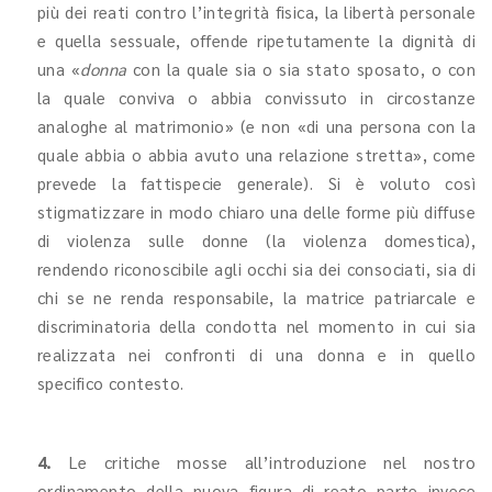
più dei reati contro l’integrità fisica, la libertà personale
e quella sessuale, offende ripetutamente la dignità di
una «
donna
con la quale sia o sia stato sposato, o con
la quale conviva o abbia convissuto in circostanze
analoghe al matrimonio» (e non «di una persona con la
quale abbia o abbia avuto una relazione stretta», come
prevede la fattispecie generale). Si è voluto così
stigmatizzare in modo chiaro una delle forme più diffuse
di violenza sulle donne (la violenza domestica),
rendendo riconoscibile agli occhi sia dei consociati, sia di
chi se ne renda responsabile, la matrice patriarcale e
discriminatoria della condotta nel momento in cui sia
realizzata nei confronti di una donna e in quello
specifico contesto.
4.
Le critiche mosse all’introduzione nel nostro
ordinamento della nuova figura di reato parte invece