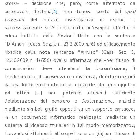
stessi» –
decisione che, però, come affermato da
autorevole dottrina
[4]
, non teneva conto del
quid
proprium
del mezzo investigativo in esame –,
successivamente si è consolidata un’esegesi offerta in
prima battuta dalle Sezioni Unite con la sentenza
“D’Amuri” (Cass. Sez. Un., 23.2.2000 n. 6) ed efficacemente
ribadita dalla nota sentenza “Virruso” (Cass. Sez. 5,
14.10.2009 n. 16556) ove si affermava che «per flusso di
comunicazioni deve intendersi
la trasmissione
, il
trasferimento,
di presenza o a distanza, di informazioni
da una fonte emittente ad un ricevente,
da un soggetto
ad altro
[…] non potendo ritenersi sufficiente
l’elaborazione del pensiero e l'esternazione, anziché
mediante simboli grafici apposti su un supporto cartaceo,
in un documento informatico realizzato mediante un
sistema di videoscrittura ed in tal modo memorizzato»,
trovandosi altrimenti al cospetto «non [di] un “flusso di