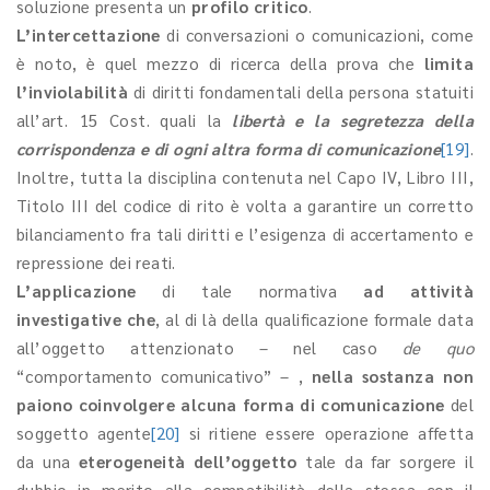
soluzione presenta un
profilo critico
.
L’intercettazione
di conversazioni o comunicazioni, come
è noto, è quel mezzo di ricerca della prova che
limita
l’inviolabilità
di diritti fondamentali della persona statuiti
all’art. 15 Cost.
quali la
libertà e la segretezza della
corrispondenza e di ogni altra forma di comunicazione
[19]
.
Inoltre, tutta la disciplina contenuta nel Capo IV, Libro III,
Titolo III del codice di rito è volta a garantire un corretto
bilanciamento fra tali diritti e l’esigenza di accertamento e
repressione dei reati.
L’applicazione
di tale normativa
ad attività
investigative che
, al di là della qualificazione formale data
all’oggetto attenzionato – nel caso
de quo
“comportamento comunicativo” – ,
nella sostanza non
paiono coinvolgere alcuna forma di comunicazione
del
soggetto agente
[20]
si ritiene essere operazione affetta
da una
eterogeneità dell’oggetto
tale da far sorgere il
dubbio in merito alla compatibilità della stessa con il