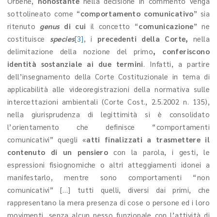
Orbene,
nonostante
nella decisione in commento venga
sottolineato come “
comportamento comunicativo
” sia
ritenuto
genus
di cui
il concetto “
comunicazione
” ne
costituisce
species
[3]
, i
precedenti della Corte,
nella
delimitazione della nozione del primo
, conferiscono
identità sostanziale ai due termini
. Infatti, a partire
dell’insegnamento della Corte Costituzionale in tema di
applicabilità alle videoregistrazioni della normativa sulle
intercettazioni ambientali (Corte Cost., 2.5.2002 n. 135),
nella giurisprudenza di legittimità si è consolidato
l’orientamento che definisce “comportamenti
comunicativi” quegli «
atti finalizzati a trasmettere il
contenuto di un pensiero
con la parola, i gesti, le
espressioni fisiognomiche o altri atteggiamenti idonei a
manifestarlo, mentre sono comportamenti “non
comunicativi” […] tutti quelli, diversi dai primi, che
rappresentano la mera presenza di cose o persone ed i loro
movimenti, senza alcun nesso funzionale con l’attività di