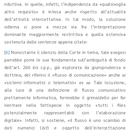
riduttiva. In quelle, infatti, l’indipendenza da «qualsivoglia
altro requisito»
è intesa anche rispetto all’attualità
dell’attività intercettativa. In tal modo, la soluzione
odierna si pone a mezza via fra l’interpretazione
dominante maggiormente restrittiva e quella estensiva
sostenuta dalle sentenze appena citate
.
[6]
Nonostante il silenzio della Corte in tema, tale esegesi
parrebbe porre le sue fondamenta sull’ambiguità di fondo
dell’art. 266
bis
c.p.p., già esplorata da giurisprudenza e
dottrina, del riferirsi il «flusso di comunicazione» anche ai
«sistemi informatici o telematici»
ex se
. Tale locuzione,
alla luce di una definizione di flusso comunicativo
prettamente informatica, fornirebbe il grimaldello per far
rientrare nella fattispecie in oggetto «tutti i files
potenzialmente rappresentabili con l’elaborazione
digitale». Infatti, si sostiene, «il flusso è uno scambio di
dati numerici (
bit
) e oggetto dell’intercettazione