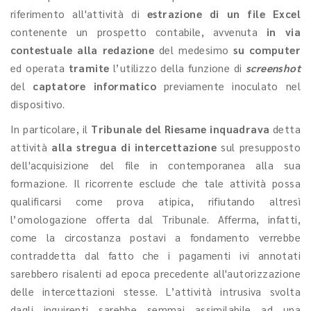
riferimento all'attività di
estrazione di un file Excel
contenente un prospetto contabile, avvenuta
in via
contestuale alla redazione
del medesimo
su computer
ed
operata
tramite
l’utilizzo della funzione di
screenshot
del
captatore informatico
previamente inoculato nel
dispositivo.
In particolare, il
Tribunale del Riesame inquadrava
detta
attività
alla stregua di intercettazione
sul presupposto
dell'acquisizione del file in contemporanea alla sua
formazione. Il ricorrente esclude che tale attività possa
qualificarsi come prova atipica, rifiutando altresì
l’omologazione offerta dal Tribunale. Afferma, infatti,
come la circostanza postavi a fondamento verrebbe
contraddetta dal fatto che i pagamenti ivi annotati
sarebbero risalenti ad epoca precedente all'autorizzazione
delle intercettazioni stesse. L’attività intrusiva svolta
dagli inquirenti sarebbe semmai assimilabile ad una