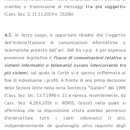
scambio o trasmissione di messaggi
tra più soggetti»
(Cass. Sez. 3, 21.11.2019 n. 15206).
4.3.
In terzo luogo, è opportuno ribadire che l’oggetto
dell’intercettazione di comunicazioni informatiche o
telematiche previsto dall’art. 266
bis
c.p.p.
è per espressa
previsione legislativa il
flusso di comunicazioni relativo a
sistemi informatici o telematici ovvero intercorrente tra
più sistemi
,
sul quale la Corte si è spesso soffermata al
fine di individuarne i profili. A fronte di una prima decisione
delle Sezioni Unite nella nota Sentenza “Gallieri” del 1998
(Cass. Sez. Un., 13.7.1998 n. 21 e ripresa, recentemente, da
Cass. Sez. 4.28.6.2016 n. 40903, Grassi) nella quale si
affermava che la disposizione citata avrebbe permesso
d’intercettare tutti i
«dati informatici (i bit),
indipendentemente da qualsivoglia altro requisito degli