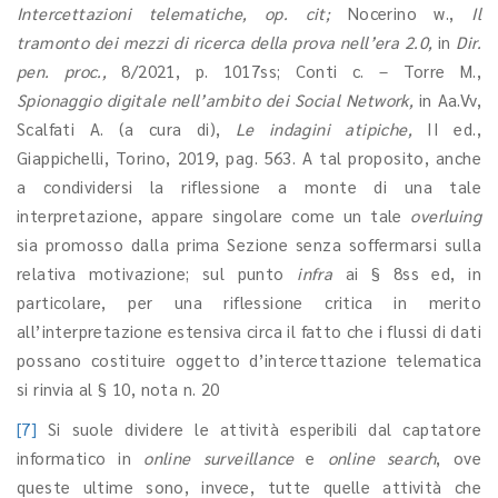
Intercettazioni telematiche, op. cit;
Nocerino w.,
Il
tramonto dei mezzi di ricerca della prova nell’era 2.0,
in
Dir.
pen. proc.,
8/2021, p. 1017ss; Conti c. – Torre M.,
Spionaggio digitale nell’ambito dei Social Network,
in Aa.Vv,
Scalfati A. (a cura di),
Le indagini atipiche,
II ed.,
Giappichelli, Torino, 2019, pag. 563. A tal proposito, anche
a condividersi la riflessione a monte di una tale
interpretazione, appare singolare come un tale
overluing
sia promosso dalla prima Sezione senza soffermarsi sulla
relativa motivazione; sul punto
infra
ai § 8ss ed, in
particolare, per una riflessione critica in merito
all’interpretazione estensiva circa il fatto che i flussi di dati
possano costituire oggetto d’intercettazione telematica
si rinvia al § 10, nota n. 20
[7]
Si suole dividere le attività esperibili dal captatore
informatico in
online surveillance
e
online search
, ove
queste ultime sono, invece, tutte quelle attività che