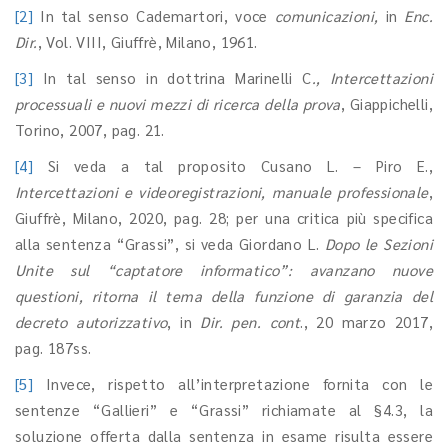
[2]
In tal senso Cademartori, voce
comunicazioni,
in
Enc.
Dir.
, Vol. VIII, Giuffrè, Milano, 1961.
[3]
In tal senso in dottrina Marinelli C
., Intercettazioni
processuali e nuovi mezzi di ricerca della prova
, Giappichelli,
Torino, 2007, pag. 21.
[4]
Si veda a tal proposito Cusano L. – Piro E.,
Intercettazioni e videoregistrazioni, manuale professionale
,
Giuffrè, Milano, 2020, pag. 28; per una critica più specifica
alla sentenza “Grassi”, si veda Giordano L.
Dopo le Sezioni
Unite sul “captatore informatico”: avanzano nuove
questioni, ritorna il tema della funzione di garanzia del
decreto autorizzativo
, in
Dir. pen. cont
., 20 marzo 2017,
pag. 187ss.
[5]
Invece, rispetto all’interpretazione fornita con le
sentenze “Gallieri” e “Grassi” richiamate al §4.3, la
soluzione offerta dalla sentenza in esame risulta essere