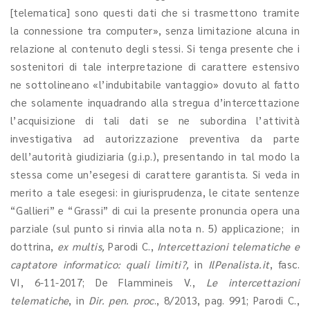
[telematica] sono questi dati che si trasmettono tramite
la connessione tra computer», senza limitazione alcuna in
relazione al contenuto degli stessi. Si tenga presente che i
sostenitori di tale interpretazione di carattere estensivo
ne sottolineano «l’indubitabile vantaggio» dovuto al fatto
che solamente inquadrando alla stregua d’intercettazione
l’acquisizione di tali dati se ne subordina l’attività
investigativa ad autorizzazione preventiva da parte
dell’autorità giudiziaria (g.i.p.), presentando in tal modo la
stessa come un’esegesi di carattere garantista. Si veda in
merito a tale esegesi: in giurisprudenza, le citate sentenze
“Gallieri” e “Grassi” di cui la presente pronuncia opera una
parziale (sul punto si rinvia alla nota n. 5) applicazione; in
dottrina,
ex multis,
Parodi C.,
Intercettazioni telematiche e
captatore informatico: quali limiti?,
in
IlPenalista.it
, fasc.
VI, 6-11-2017; De Flammineis V.,
Le intercettazioni
telematiche
, in
Dir. pen. proc
., 8/2013, pag. 991; Parodi C.,