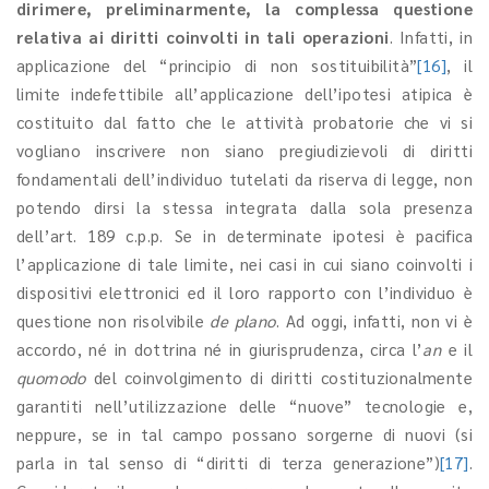
dirimere, preliminarmente, la complessa questione
relativa ai diritti coinvolti in tali operazioni
. Infatti, in
applicazione del “principio di non sostituibilità”
[16]
, il
limite indefettibile all’applicazione dell’ipotesi atipica è
costituito dal fatto che le attività probatorie che vi si
vogliano inscrivere non siano pregiudizievoli di diritti
fondamentali dell’individuo tutelati da riserva di legge, non
potendo dirsi la stessa integrata dalla sola presenza
dell’art. 189 c.p.p. Se in determinate ipotesi è pacifica
l’applicazione di tale limite, nei casi in cui siano coinvolti i
dispositivi elettronici ed il loro rapporto con l’individuo è
questione non risolvibile
de plano
. Ad oggi, infatti, non vi è
accordo, né in dottrina né in giurisprudenza, circa l’
an
e il
quomodo
del coinvolgimento di diritti costituzionalmente
garantiti nell’utilizzazione delle “nuove” tecnologie e,
neppure, se in tal campo possano sorgerne di nuovi (si
parla in tal senso di “diritti di terza generazione”)
[17]
.