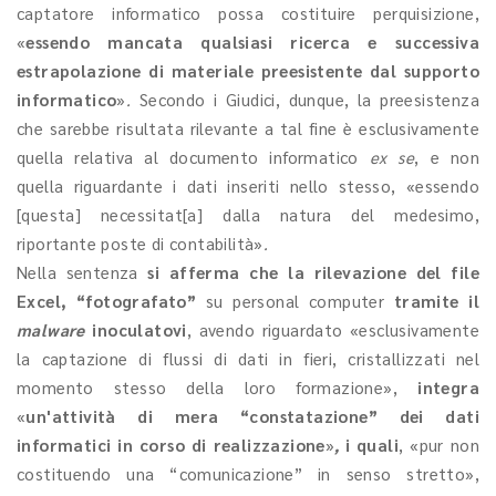
captatore informatico possa costituire perquisizione,
«
essendo mancata qualsiasi ricerca e successiva
estrapolazione di materiale preesistente dal supporto
informatico
»
.
Secondo i Giudici, dunque, la preesistenza
che sarebbe risultata rilevante a tal fine è esclusivamente
quella relativa al documento informatico
ex se
, e non
quella riguardante i dati inseriti nello stesso, «essendo
[questa] necessitat[a] dalla natura del medesimo,
riportante poste di contabilità»
.
Nella sentenza
si afferma che la rilevazione del file
Excel, “fotografato”
su personal computer
tramite il
malware
inoculatovi
, avendo riguardato «esclusivamente
la captazione di flussi di dati in fieri, cristallizzati nel
momento stesso della loro formazione»,
integra
«
un'attività di mera “constatazione” dei dati
informatici in corso di realizzazione
»
,
i quali
, «pur non
costituendo
una “comunicazione” in senso stretto»,