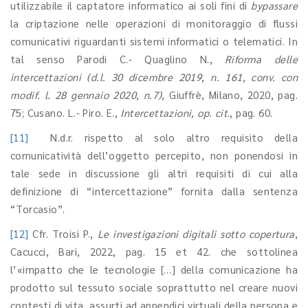
utilizzabile il captatore informatico ai soli fini di
bypassare
la criptazione nelle operazioni di monitoraggio di flussi
comunicativi riguardanti sistemi informatici o telematici. In
tal senso Parodi C.- Quaglino N.,
Riforma delle
intercettazioni (d.l. 30 dicembre 2019, n. 161, conv. con
modif. l. 28 gennaio 2020, n.7),
Giuffrè, Milano, 2020, pag.
75; Cusano. L.- Piro. E.,
Intercettazioni, op. cit
., pag. 60.
[11]
N.d.r. rispetto al solo altro requisito della
comunicatività dell’oggetto percepito, non ponendosi in
tale sede in discussione gli altri requisiti di cui alla
definizione di “intercettazione” fornita dalla sentenza
“Torcasio”.
[12]
Cfr. Troisi P.,
Le investigazioni digitali sotto copertura
,
Cacucci, Bari, 2022, pag. 15 et 42. che sottolinea
l’«impatto che le tecnologie […] della comunicazione ha
prodotto sul tessuto sociale soprattutto nel creare nuovi
contesti di vita, assurti ad appendici virtuali della persona e