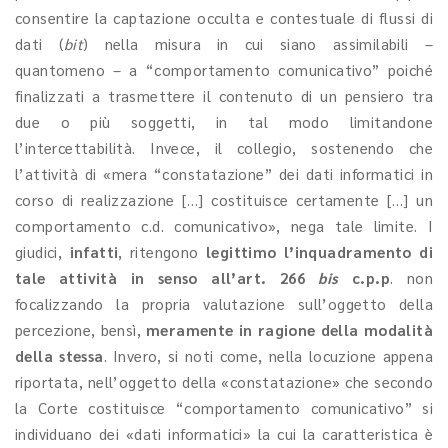
consentire la captazione occulta e contestuale di flussi di
dati (
bit
) nella misura in cui siano assimilabili –
quantomeno – a “comportamento comunicativo” poiché
finalizzati a trasmettere il contenuto di un pensiero tra
due o più soggetti, in tal modo limitandone
l’intercettabilità. Invece, il collegio, sostenendo che
l’attività di «mera “constatazione” dei dati informatici in
corso di realizzazione […] costituisce certamente […] un
comportamento c.d. comunicativo», nega tale limite. I
giudici,
infatti
, ritengono
legittimo l’inquadramento
di
tale attività in senso all’art. 266
bis
c.p.p
. non
focalizzando la propria valutazione sull’oggetto della
percezione, bensì,
meramente in ragione della modalità
della stessa
. Invero, si noti come, nella locuzione appena
riportata, nell’oggetto della «constatazione» che secondo
la Corte costituisce “comportamento comunicativo” si
individuano dei «dati informatici» la cui la caratteristica è