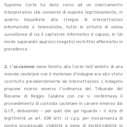
Suprema Corte ha dato corso ad un orientamento
interpretativo che consente di esperire legittimamente, in
quanto inquadrate alla stregua di intercettazioni
informatiche o telematiche, tutte le attività di
online
surveillance
di cui il captatore informatico è capace, in tal
modo superando approcci esegetici restrittivi affermatisi in
precedenza.
2.
L’
occasione
viene fornita alla Corte nell’ambito di una
vicenda cautelare ove il materiale d’indagine era allo stato
costituito prevalentemente da intercettazioni. L’indagato
propone ricorso avverso l’ordinanza del Tribunale del
Riesame di Reggio Calabria con cui si confermava il
provvedimento di custodia cautelare in carcere emesso dal
G.I.P., deducendo – per quel che qui riguarda – il vizio di
legittimità
ex
art. 606 lett.
c
) c.p.p. per inosservanza di
norma processuale stabilità a pena di inutilizzabilità in