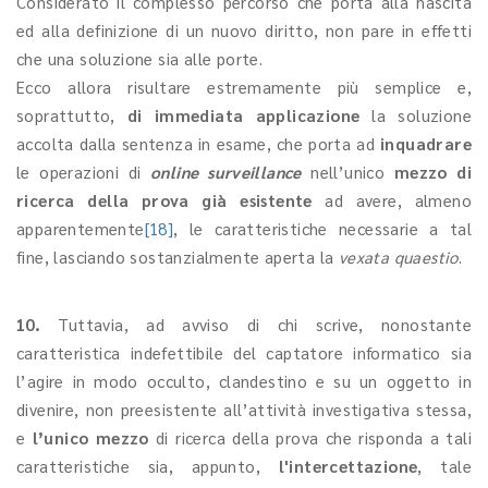
Considerato il complesso percorso che porta alla nascita
ed alla definizione di un nuovo diritto, non pare in effetti
che una soluzione sia alle porte.
Ecco allora risultare estremamente più semplice e,
soprattutto,
di immediata applicazione
la soluzione
accolta dalla sentenza in esame, che porta ad
inquadrare
le operazioni di
online surveillance
nell’unico
mezzo di
ricerca della prova già esistente
ad avere, almeno
apparentemente
[18]
, le caratteristiche necessarie a tal
fine, lasciando sostanzialmente aperta la
vexata quaestio
.
10.
Tuttavia, ad avviso di chi scrive, nonostante
caratteristica indefettibile del captatore informatico sia
l’agire in modo occulto, clandestino e su un oggetto in
divenire, non preesistente all’attività investigativa stessa,
e
l’unico mezzo
di ricerca della prova che risponda a tali
caratteristiche sia, appunto,
l'intercettazione
, tale