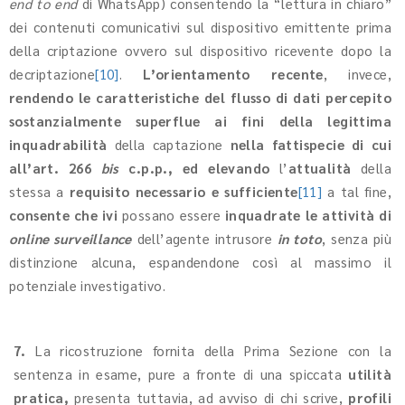
end to end
di WhatsApp) consentendo la “lettura in chiaro”
dei contenuti comunicativi sul dispositivo emittente prima
della criptazione ovvero sul dispositivo ricevente dopo la
decriptazione
[10]
.
L’orientamento recente
, invece,
rendendo le caratteristiche del flusso di dati percepito
sostanzialmente superflue ai fini della legittima
inquadrabilità
della captazione
nella fattispecie di cui
all’art. 266
bis
c.p.p.,
ed elevando
l’
attualità
della
stessa a
requisito necessario e sufficiente
[11]
a tal fine,
consente che ivi
possano essere
inquadrate le attività di
online surveillance
dell’agente intrusore
in toto
, senza più
distinzione alcuna, espandendone così al massimo il
potenziale investigativo.
7.
La ricostruzione fornita della Prima Sezione con la
sentenza in esame, pure a fronte di una spiccata
utilità
pratica,
presenta tuttavia, ad avviso di chi scrive,
profili