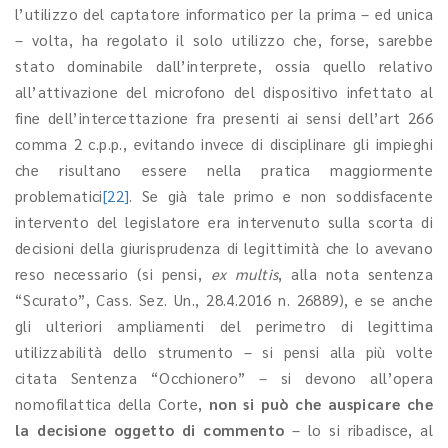
l’utilizzo del captatore informatico per la prima – ed unica
– volta, ha regolato il solo utilizzo che, forse, sarebbe
stato dominabile dall’interprete, ossia quello relativo
all’attivazione del microfono del dispositivo infettato al
fine dell’intercettazione fra presenti ai sensi dell’art 266
comma 2 c.p.p., evitando invece di disciplinare gli impieghi
che risultano essere nella pratica maggiormente
problematici
[22]
. Se già tale primo e non soddisfacente
intervento del legislatore era intervenuto sulla scorta di
decisioni della giurisprudenza di legittimità che lo avevano
reso necessario (si pensi,
ex multis
, alla nota sentenza
“Scurato”, Cass. Sez. Un., 28.4.2016 n. 26889), e se anche
gli ulteriori ampliamenti del perimetro di legittima
utilizzabilità dello strumento – si pensi alla più volte
citata Sentenza “Occhionero” – si devono all’opera
nomofilattica della Corte,
non si può che auspicare che
la decisione oggetto di commento
– lo si ribadisce, al