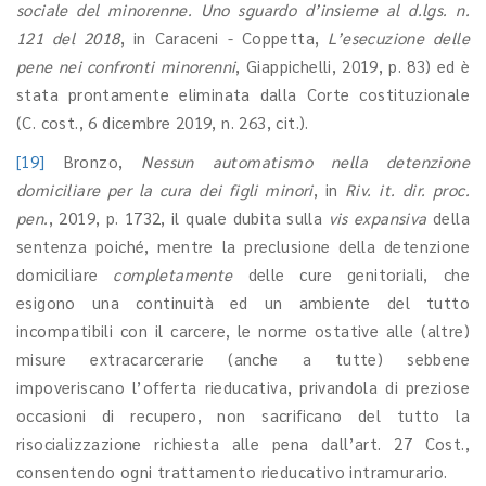
sociale del minorenne. Uno sguardo d’insieme al d.lgs. n.
121 del 2018
, in Caraceni - Coppetta,
L’esecuzione delle
pene nei confronti minorenni
, Giappichelli, 2019, p. 83) ed è
stata prontamente eliminata dalla Corte costituzionale
(C. cost., 6 dicembre 2019, n. 263, cit.).
[19]
Bronzo,
Nessun automatismo nella detenzione
domiciliare per la cura dei figli minori
, in
Riv. it. dir. proc.
pen.
, 2019, p. 1732, il quale dubita sulla
vis expansiva
della
sentenza poiché, mentre la preclusione della detenzione
domiciliare
completamente
delle cure genitoriali, che
esigono una continuità ed un ambiente del tutto
incompatibili con il carcere, le norme ostative alle (altre)
misure extracarcerarie (anche a tutte) sebbene
impoveriscano l’offerta rieducativa, privandola di preziose
occasioni di recupero, non sacrificano del tutto la
risocializzazione richiesta alle pena dall’art. 27 Cost.,
consentendo ogni trattamento rieducativo intramurario.