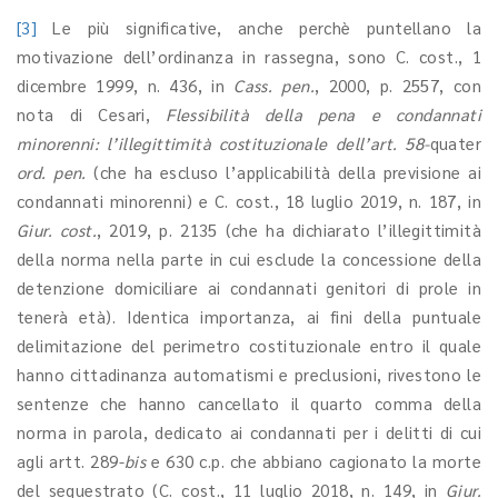
[3]
Le più significative, anche perchè puntellano la
motivazione dell’ordinanza in rassegna, sono C. cost., 1
dicembre 1999, n. 436, in
Cass. pen.
, 2000, p. 2557, con
nota di Cesari,
Flessibilità della pena e condannati
minorenni: l’illegittimità costituzionale dell’art. 58-
quater
ord. pen.
(che ha escluso l
’
applicabilità della previsione ai
condannati minorenni) e C. cost., 18 luglio 2019, n. 187, in
Giur. cost.
, 2019, p. 2135 (che ha dichiarato l’illegittimità
della norma nella parte in cui esclude la concessione della
detenzione domiciliare ai condannati genitori di prole in
tenerà età). Identica importanza, ai fini della puntuale
delimitazione del perimetro costituzionale entro il quale
hanno cittadinanza automatismi e preclusioni, rivestono le
sentenze che hanno cancellato il quarto comma della
norma in parola, dedicato ai condannati per i delitti di cui
agli artt. 289-
bis
e 630 c.p. che abbiano cagionato la morte
del sequestrato (C. cost., 11 luglio 2018, n. 149, in
Giur.