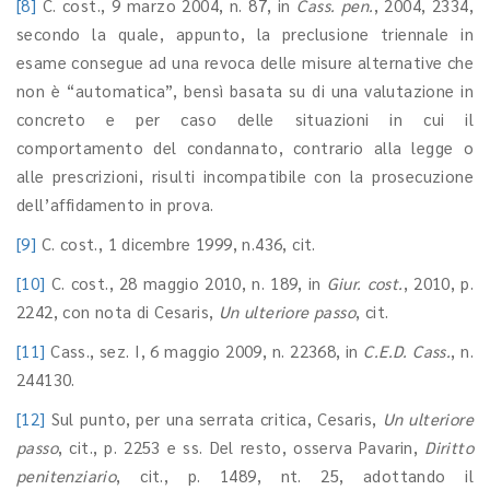
[8]
C. cost., 9 marzo 2004, n. 87, in
Cass. pen.
, 2004, 2334,
secondo la quale, appunto, la preclusione triennale in
esame consegue ad una revoca delle misure alternative che
non è “automatica”, bensì basata su di una valutazione in
concreto e per caso delle situazioni in cui il
comportamento del condannato, contrario alla legge o
alle prescrizioni, risulti incompatibile con la prosecuzione
dell’affidamento in prova.
[9]
C. cost., 1 dicembre 1999, n.436, cit.
[10]
C. cost., 28 maggio 2010, n. 189, in
Giur. cost.
, 2010, p.
2242, con nota di Cesaris,
Un ulteriore passo
, cit.
[11]
Cass., sez. I, 6 maggio 2009, n. 22368, in
C.E.D. Cass.
, n.
244130.
[12]
Sul punto, per una serrata critica, Cesaris,
Un ulteriore
passo
, cit., p. 2253 e ss. Del resto, osserva Pavarin,
Diritto
penitenziario
, cit., p. 1489, nt. 25, adottando il