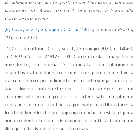
di collaborazione con la giustizia per l
’
accesso ai permessi
premio
ex
art. 4-
bis
, comma 1, ord. penit. di fronte alla
Corte costituzionale
.
[6]
Cass., sez. I, 3 giugno 2020, n. 18518
, in questa
Rivista
,
19 giugno 2020.
[7]
Così, da ultimo, Cass., sez. I, 13 maggio 2020, n. 14860,
in
C.E.D. Cass.
, n. 279123 - 01. Come ricorda il magistrato
rimettente, la norma è formulata con riferimento
soggettivo al condannato e non con riguardo oggettivo a
ciascun singolo procedimento in cui intervenga la revoca.
Una diversa interpretazione si tradurrebbe in un
inammissibile vantaggio per sia interessato da plurime
condanne e non avrebbe ragionevole giustificazione a
fronte di benefici che presuppongono pene o residui di pena
non eccedenti i tre anni, risolvendosi in simili casi solo in un
diniego definitivo di accesso alla misura.