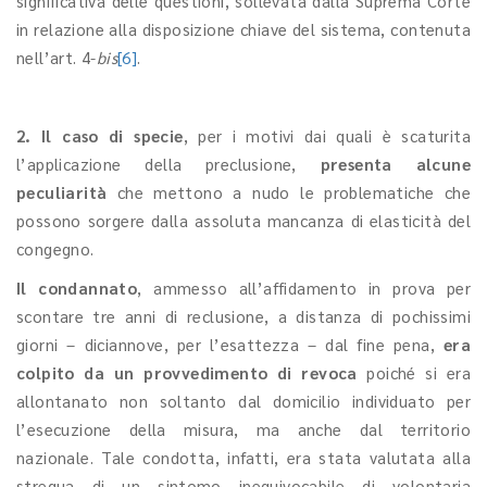
significativa delle questioni, sollevata dalla Suprema Corte
in relazione alla disposizione chiave del sistema, contenuta
nell’art. 4-
bis
[6]
.
2.
Il caso di specie
, per i motivi dai quali è scaturita
l’applicazione della preclusione,
presenta alcune
peculiarità
che mettono a nudo le problematiche che
possono sorgere dalla assoluta mancanza di elasticità del
congegno.
Il condannato
, ammesso all’affidamento in prova per
scontare tre anni di reclusione, a distanza di pochissimi
giorni – diciannove, per l’esattezza – dal fine pena,
era
colpito da un provvedimento di revoca
poiché si era
allontanato non soltanto dal domicilio individuato per
l’esecuzione della misura, ma anche dal territorio
nazionale. Tale condotta, infatti, era stata valutata alla
stregua di un sintomo inequivocabile di volontaria