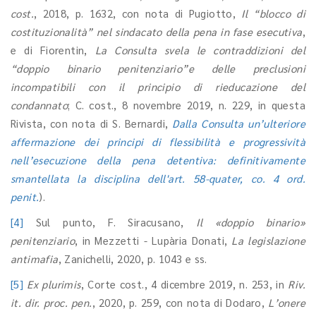
cost.
, 2018, p. 1632, con nota di Pugiotto,
Il “blocco di
costituzionalità” nel sindacato della pena in fase esecutiva
,
e di Fiorentin,
La Consulta svela le contraddizioni del
“doppio binario penitenziario”e delle preclusioni
incompatibili con il principio di rieducazione del
condannato
; C. cost., 8 novembre 2019, n. 229, in questa
Rivista, con nota di S. Bernardi,
Dalla Consulta un’ulteriore
affermazione dei principi di flessibilità e progressività
nell’esecuzione della pena detentiva: definitivamente
smantellata la disciplina dell'art. 58-quater, co. 4 ord.
penit.
).
[4]
Sul punto, F. Siracusano,
Il
«
doppio binario»
penitenziario
, in Mezzetti - Lupària Donati,
La legislazione
antimafia
, Zanichelli, 2020, p. 1043 e ss.
[5]
Ex plurimis
, Corte cost., 4 dicembre 2019, n. 253, in
Riv.
it. dir. proc. pen.
, 2020, p. 259, con nota di Dodaro,
L
’
onere