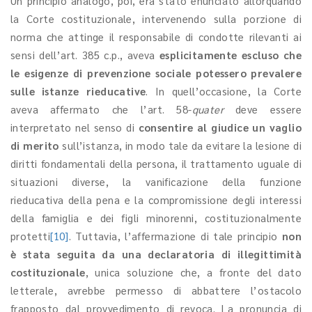
Un principio analogo, poi, era stato enunciato allorquando
la Corte costituzionale, intervenendo sulla porzione di
norma che attinge il responsabile di condotte rilevanti ai
sensi dell’art. 385 c.p., aveva
esplicitamente escluso che
le esigenze di prevenzione sociale potessero prevalere
sulle istanze rieducative
. In quell’occasione, la Corte
aveva affermato che l
’
art. 58-
quater
deve essere
interpretato nel senso di
consentire al giudice un vaglio
di merito
sull’istanza, in modo tale da evitare la lesione di
diritti fondamentali della persona, il trattamento uguale di
situazioni diverse, la vanificazione della funzione
rieducativa della pena e la compromissione degli interessi
della famiglia e dei figli minorenni, costituzionalmente
protetti
[10]
. Tuttavia, l
’
affermazione di tale principio
non
è stata seguita da una declaratoria di illegittimità
costituzionale
, unica soluzione che, a fronte del dato
letterale, avrebbe permesso di abbattere l
’
ostacolo
frapposto dal provvedimento di revoca. La pronuncia di