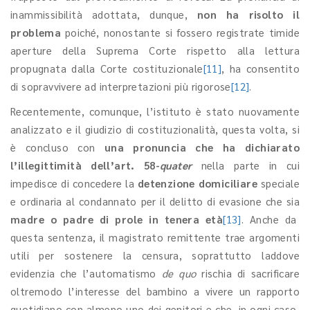
inammissibilità adottata, dunque,
non ha risolto il
problema
poiché, nonostante si fossero registrate timide
aperture della Suprema Corte rispetto alla lettura
propugnata dalla Corte costituzionale
[11]
, ha consentito
di sopravvivere ad interpretazioni più rigorose
[12]
.
Recentemente, comunque, l’istituto è stato nuovamente
analizzato e il giudizio di costituzionalità, questa volta, si
è concluso con
una pronuncia che ha dichiarato
l’illegittimità dell’art. 58-
quater
nella parte in cui
impedisce di concedere la
detenzione domiciliare
speciale
e ordinaria al condannato per il delitto di evasione che sia
madre o padre di prole in tenera età
[13]
. Anche da
questa sentenza, il magistrato remittente trae argomenti
utili per sostenere la censura, soprattutto laddove
evidenzia che l’automatismo
de quo
rischia di sacrificare
oltremodo l’interesse del bambino a vivere un rapporto
quotidiano con almeno uno dei genitori e che, in ogni caso,