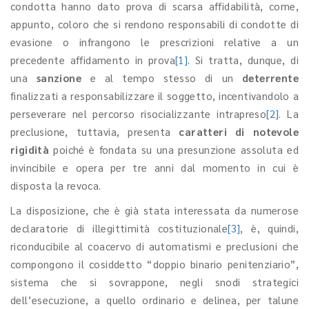
condotta hanno dato prova di scarsa affidabilità, come,
appunto, coloro che si rendono responsabili di condotte di
evasione o infrangono le prescrizioni relative a un
precedente affidamento in prova
[1]
. Si tratta, dunque, di
una
sanzione
e al tempo stesso di un
deterrente
finalizzati a responsabilizzare il soggetto, incentivandolo a
perseverare nel percorso risocializzante intrapreso
[2]
. La
preclusione, tuttavia, presenta
caratteri di notevole
rigidità
poiché è fondata su una presunzione assoluta ed
invincibile e opera per tre anni dal momento in cui è
disposta la revoca.
La disposizione, che è già stata interessata da numerose
declaratorie di illegittimità costituzionale
[3]
, è, quindi,
riconducibile al coacervo di automatismi e preclusioni che
compongono il cosiddetto “doppio binario penitenziario”,
sistema che si sovrappone, negli snodi strategici
dell’esecuzione, a quello ordinario e delinea, per talune