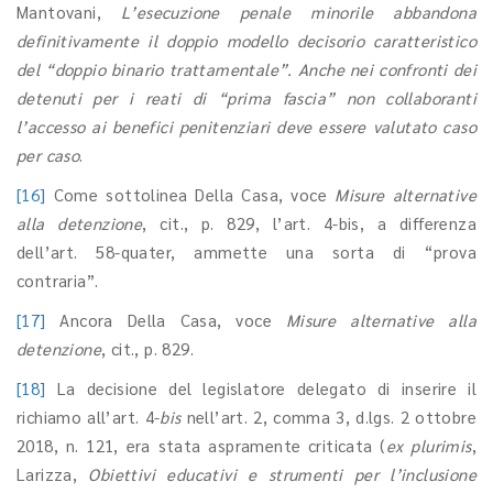
Mantovani,
L
’
esecuzione penale minorile abbandona
definitivamente il doppio modello decisorio caratteristico
del
“
doppio binario trattamentale”. Anche nei confronti dei
detenuti per i reati di
“
prima fascia” non collaboranti
l
’
accesso ai benefici penitenziari deve essere valutato caso
per caso
.
[16]
Come sottolinea Della Casa, voce
Misure alternative
alla detenzione
, cit., p. 829, l’art. 4-bis, a differenza
dell’art. 58-quater, ammette una sorta di “prova
contraria”.
[17]
Ancora Della Casa, voce
Misure alternative alla
detenzione
, cit., p. 829.
[18]
La decisione del legislatore delegato di inserire il
richiamo all’art. 4-
bis
nell’art. 2, comma 3, d.lgs. 2 ottobre
2018, n. 121, era stata aspramente criticata (
ex plurimis
,
Larizza,
Obiettivi educativi e strumenti per l’inclusione