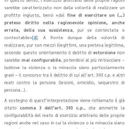
sarebbe caratterizzato non dalla volontà di realizzare un
profitto ingiusto, bensì «dal
fine di esercitare un (…)
preteso diritto nella ragionevole opinione, anche
errata, della sua sussistenza
, pur se contestata o
contestabile»
[4]
. A fronte dunque della volontà di
realizzare, pur con mezzi illegittimi, una pretesa legittima,
secondo questo orientamento il delitto di
estorsione
non
sarebbe
mai configurabile
, potendosi al più rintracciare –
laddove la violenza o la minaccia siano particolarmente
gravi – il concorso tra il delitto di cui all’art. 393 c.p. e altri
reati contro la persona (lesioni, omicidio, sequestro di
persona…).
A sostegno di quest’interpretazione viene richiamato il già
citato
comma 3 dell’art. 393 c.p.
, che ammette la
configurabilità del reato di esercizio arbitrario delle proprie
ragioni anche nel caso in cui la violenza o la minaccia siano