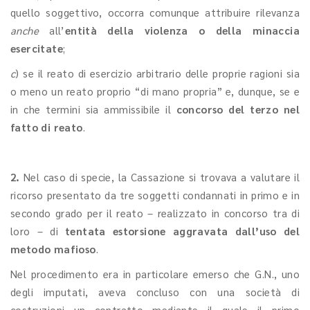
quello soggettivo, occorra comunque attribuire rilevanza
anche
all’
entità della violenza o della minaccia
esercitate
;
c
) se il reato di esercizio arbitrario delle proprie ragioni sia
o meno un reato proprio “di mano propria” e, dunque, se e
in che termini sia ammissibile il
concorso del terzo nel
fatto di reato
.
2.
Nel caso di specie, la Cassazione si trovava a valutare il
ricorso presentato da tre soggetti condannati in primo e in
secondo grado per il reato – realizzato in concorso tra di
loro – di
tentata estorsione aggravata dall’uso del
metodo mafioso
.
Nel procedimento era in particolare emerso che G.N., uno
degli imputati, aveva concluso con una società di
costruzioni un contratto mediante il quale il primo