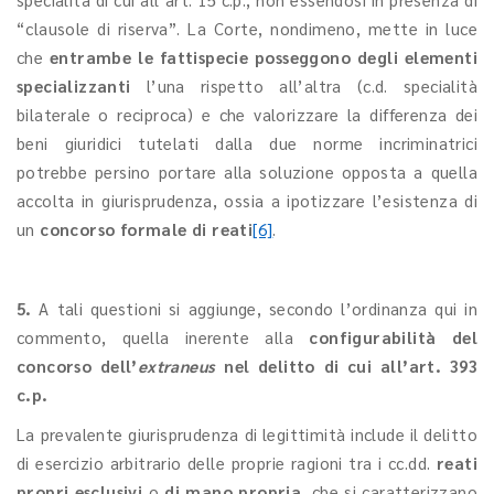
“clausole di riserva”. La Corte, nondimeno, mette in luce
che
entrambe le fattispecie posseggono degli elementi
specializzanti
l’una rispetto all’altra (c.d. specialità
bilaterale o reciproca) e che valorizzare la differenza dei
beni giuridici tutelati dalla due norme incriminatrici
potrebbe persino portare alla soluzione opposta a quella
accolta in giurisprudenza, ossia a ipotizzare l’esistenza di
un
concorso formale di reati
[6]
.
5.
A tali questioni si aggiunge, secondo l’ordinanza qui in
commento, quella inerente alla
configurabilità del
concorso dell’
extraneus
nel delitto di cui all’art. 393
c.p.
La prevalente giurisprudenza di legittimità include il delitto
di esercizio arbitrario delle proprie ragioni tra i cc.dd.
reati
propri esclusivi
o
di mano propria
, che si caratterizzano