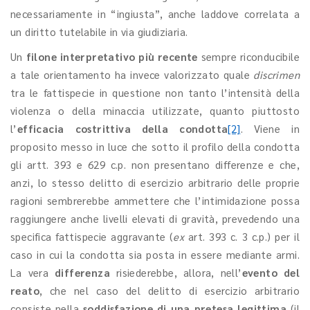
necessariamente in “ingiusta”, anche laddove correlata a
un diritto tutelabile in via giudiziaria.
Un
filone interpretativo più recente
sempre riconducibile
a tale orientamento ha invece valorizzato quale
discrimen
tra le fattispecie in questione non tanto l’intensità della
violenza o della minaccia utilizzate, quanto piuttosto
l’
efficacia costrittiva della condotta
[2]
. Viene in
proposito messo in luce che sotto il profilo della condotta
gli artt. 393 e 629 c.p. non presentano differenze e che,
anzi, lo stesso delitto di esercizio arbitrario delle proprie
ragioni sembrerebbe ammettere che l’intimidazione possa
raggiungere anche livelli elevati di gravità, prevedendo una
specifica fattispecie aggravante (
ex
art. 393 c. 3 c.p.) per il
caso in cui la condotta sia posta in essere mediante armi.
La vera
differenza
risiederebbe, allora, nell’
evento del
reato
, che nel caso del delitto di esercizio arbitrario
consiste nella
soddisfazione di una pretesa legittima
(il