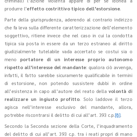
criminali) l’azione violenta appare di per sé idonea a
produrre l’
effetto costrittivo tipico dell’estorsione
.
Parte della giurisprudenza, aderendo al contrario indirizzo
che fa leva sulla differente caratterizzazione dell’elemento
soggettivo, ritiene invece che nel caso in cui la condotta
tipica sia posta in essere da un terzo estraneo al diritto
giudizialmente tutelabile vada accertato se costui sia o
meno
portatore di un interesse proprio autonomo
rispetto all’interesse del mandante
: qualora ciò avvenga,
infatti, il fatto sarebbe sicuramente qualificabile in termini
di estorsione, non potendo sussistere dubbi in ordine
all’esistenza in capo all’autore del reato della
volontà di
realizzare un ingiusto profitto
. Solo laddove il terzo
agisca nell’interesse esclusivo del mandante, allora,
potrebbe riscontrarsi il delitto di cui all’art. 393 c.p.
[8]
.
Secondo la Seconda sezione della Corte, l’inquadramento
del delitto di cui all’art. 393 c.p. tra i reati propri di mano