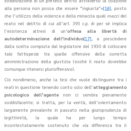
soddisfazione di un preteso diritto attraverso la coazione
alla persona non possa che essere “ingiusta”»
[16]
, posto
che l’utilizzo della violenza e della minaccia quali
mezzi
del
reato nel delitto di cui all’art. 393 c.p. di per sé implica
l’esistenza altresì di un’
offesa alla libertà di
autodeterminazione dell’individuo
[17]
, a prescindere
dalla scelta compiuta dal legislatore del 1930 di collocare
tale fattispecie tra quelle offensive della corretta
amministrazione della giustizia (sicché il reato dovrebbe
comunque ritenersi plurioffensivo).
Ciò nondimeno, anche la tesi che vuole distinguere tra i
reati in questione tenendo conto solo dell’
atteggiamento
psicologico dell’agente
non ci sembra pienamente
soddisfacente; si tratta, per la verità, dell’orientamento
largamente prevalente in passato nella giurisprudenza di
legittimità, la quale ha per lungo tempo
incontestatamente sostenuto che «la differenza tra il