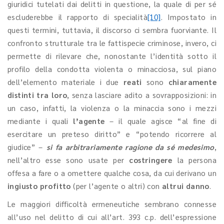
giuridici tutelati dai delitti in questione, la quale di per sé
escluderebbe il rapporto di specialità
[10]
. Impostato in
questi termini, tuttavia, il discorso ci sembra fuorviante. Il
confronto strutturale tra le fattispecie criminose, invero, ci
permette di rilevare che, nonostante l’identità sotto il
profilo della condotta violenta o minacciosa, sul piano
dell’elemento materiale i due
reati
sono
chiaramente
distinti tra loro
, senza lasciare adito a sovrapposizioni: in
un caso, infatti, la violenza o la minaccia sono i mezzi
mediante i quali
l’agente
– il quale agisce “al fine di
esercitare un preteso diritto” e “potendo ricorrere al
giudice” –
si fa arbitrariamente ragione da sé medesimo
,
nell’altro esse sono usate per
costringere
la persona
offesa a fare o a omettere qualche cosa, da cui derivano un
ingiusto profitto
(per l’agente o altri) con
altrui danno
.
Le maggiori difficoltà ermeneutiche sembrano connesse
all’uso nel delitto di cui all’art. 393 c.p. dell’espressione