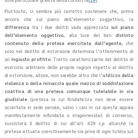
Piuttosto, ci sembra più corretto sostenere che, prima
ancora che sul piano dell’elemento soggettivo, la
differenza
tra i due delitti vada apprezzata
sul piano
dell’elemento oggettivo
, alla luce del ben
distinto
contenuto della pretesa esercitata dall’agente
, che
solo nel delitto di estorsione determina l’ottenimento di
un
ingiusto profitto
. Tratto caratterizzante del delitto di
esercizio arbitrario delle proprie ragioni rispetto al delitto
di estorsione, allora, non sarebbe altro che l’
utilizzo della
violenza o della minaccia quale mezzo di soddisfazione
coattiva di una pretesa comunque tutelabile in via
giudiziale
(pretesa la cui fondatezza non deve essere
accertata in sede penale, salvo i casi in cui questa appaia
manifestamente infondata o irragionevole); di converso,
sussisterà il delitto di cui all’art. 629 c.p. allorché la
pretesa attuata coercitivamente sia priva di ogni tutela sul