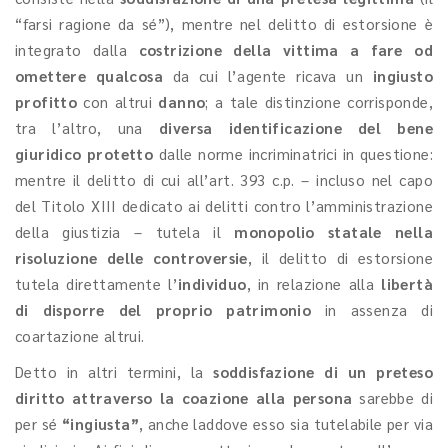
“farsi ragione da sé”), mentre nel delitto di estorsione è
integrato dalla
costrizione della vittima a fare od
omettere qualcosa
da cui l’agente ricava un
ingiusto
profitto
con altrui
danno
; a tale distinzione corrisponde,
tra l’altro, una
diversa identificazione del bene
giuridico protetto
dalle norme incriminatrici in questione:
mentre il delitto di cui all’art. 393 c.p. – incluso nel capo
del Titolo XIII dedicato ai delitti contro l’amministrazione
della giustizia – tutela il
monopolio statale nella
risoluzione delle controversie
, il delitto di estorsione
tutela direttamente l’
individuo
, in relazione alla
libertà
di disporre del proprio patrimonio
in assenza di
coartazione altrui.
Detto in altri termini, la
soddisfazione di un preteso
diritto attraverso la coazione alla persona
sarebbe di
per sé
“ingiusta”
, anche laddove esso sia tutelabile per via