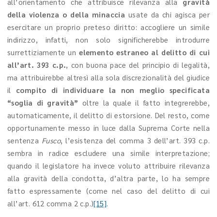
all’orientamento che attribuisce rilevanza alla
gravità
della violenza o della minaccia
usate da chi agisca per
esercitare un proprio preteso diritto: accogliere un simile
indirizzo, infatti, non solo significherebbe introdurre
surrettiziamente un
elemento estraneo al delitto di cui
all’art. 393 c.p.
, con buona pace del principio di legalità,
ma attribuirebbe altresì alla sola discrezionalità del giudice
il
compito di individuare la non meglio specificata
“soglia di gravità”
oltre la quale il fatto integrerebbe,
automaticamente, il delitto di estorsione. Del resto, come
opportunamente messo in luce dalla Suprema Corte nella
sentenza
Fusco
, l’esistenza del comma 3 dell’art. 393 c.p.
sembra in radice escludere una simile interpretazione;
quando il legislatore ha invece voluto attribuire rilevanza
alla gravità della condotta, d’altra parte, lo ha sempre
fatto espressamente (come nel caso del delitto di cui
all’art. 612 comma 2 c.p.)
[15]
.