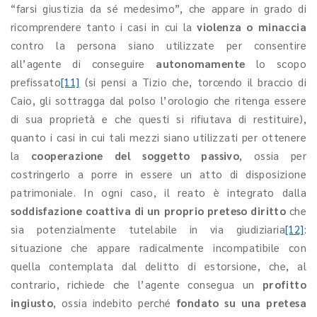
“farsi giustizia da sé medesimo”, che appare in grado di
ricomprendere tanto i casi in cui la
violenza o minaccia
contro la persona siano utilizzate per consentire
all’agente di conseguire
autonomamente
lo scopo
prefissato
[11]
(si pensi a Tizio che, torcendo il braccio di
Caio, gli sottragga dal polso l’orologio che ritenga essere
di sua proprietà e che questi si rifiutava di restituire),
quanto i casi in cui tali mezzi siano utilizzati per ottenere
la
cooperazione del soggetto passivo
, ossia per
costringerlo a porre in essere un atto di disposizione
patrimoniale. In ogni caso, il reato è integrato dalla
soddisfazione coattiva di un proprio preteso diritto
che
sia potenzialmente tutelabile in via giudiziaria
[12]
:
situazione che appare radicalmente incompatibile con
quella contemplata dal delitto di estorsione, che, al
contrario, richiede che l’agente consegua un
profitto
ingiusto
, ossia indebito perché
fondato su una pretesa