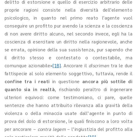
delitto di estorsione e quello di esercizio arbitrario delle
proprie ragioni consiste nella diversità dell'elemento
psicologico, in quanto nel primo reato l'agente vuol
conseguire un profitto pur avendo la scienza e la coscienza
di non avere diritto alcuno, nel secondo invece, egli ha la
coscienza di esercitare un diritto nella ragionevole, anche
se errata, opinione della sua sussistenza, pur sapendo che
il diritto stesso e contestato o contestabile, ma
comunque azionabile»
[18]
. Ancorare il
discrimen
tra le due
fattispecie al solo elemento soggettivo, tuttavia, rende il
confine tra i reati
in questione
ancora più sottile di
quanto sia in realtà
, rischiando peraltro di ingenerare
ulteriori equivoci: come testimoniano, ci pare, quelle
sentenze che hanno attribuito rilevanza alla gravità della
violenza o della minaccia usate dall’agente in punto di
prova del dolo di estorsione, le quali finiscono a loro volta
per ancorare –
contra legem
– l’ingiustizia del profitto alla
sola particolare gravità della condotta
[19]
.