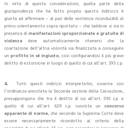
In virtù di queste considerazioni, quella parte della
giurisprudenza che ha fatto proprio questo indirizzo è
giunta ad affermare – al pari delle sentenze riconducibili al
primo orientamento sopra riportato – che laddove si sia in
presenza di
manifestazioni sproporzionate e gratuite di
violenza
deve automaticamente ritenersi che la
coartazione dell’altrui volontà sia finalizzata a conseguire
un
profitto in sé ingiusto
, così configurandosi il più grave
delitto di estorsione in luogo di quello di cui all’art. 393 c.p.
4.
Tutti questi indirizzi interpretativi, osserva con
l’ordinanza annotata la Seconda sezione della Cassazione,
presuppongono che tra il delitto di cui all’art. 393 c.p. e
quello di cui all’art. 629 c.p. sussista un
concorso
apparente di norme
, che secondo la Suprema Corte deve
essere necessariamente ricondotto al criterio della
specialità di cui all’art. 15 c.p., non essendosi in presenza di