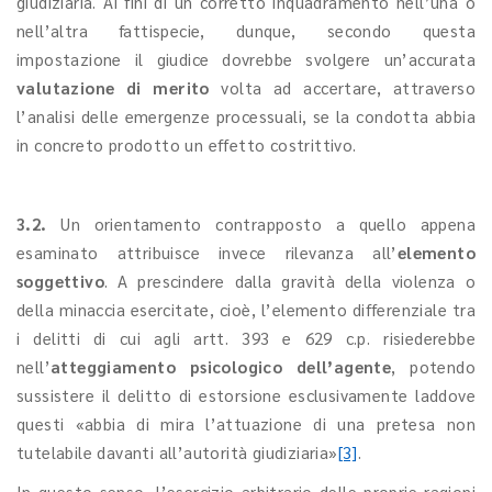
giudiziaria. Ai fini di un corretto inquadramento nell’una o
nell’altra fattispecie, dunque, secondo questa
impostazione il giudice dovrebbe svolgere un’accurata
valutazione di merito
volta ad accertare, attraverso
l’analisi delle emergenze processuali, se la condotta abbia
in concreto prodotto un effetto costrittivo.
3.2.
Un orientamento contrapposto a quello appena
esaminato attribuisce invece rilevanza all’
elemento
soggettivo
. A prescindere dalla gravità della violenza o
della minaccia esercitate, cioè, l’elemento differenziale tra
i delitti di cui agli artt. 393 e 629 c.p. risiederebbe
nell’
atteggiamento psicologico dell’agente
, potendo
sussistere il delitto di estorsione esclusivamente laddove
questi «abbia di mira l’attuazione di una pretesa non
tutelabile davanti all’autorità giudiziaria»
[3]
.
In questo senso, l’esercizio arbitrario delle proprie ragioni