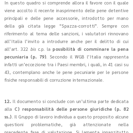
In questo quadro si comprende allora il favore con il quale
viene accolto il recente inasprimento delle pene detentive
principali e delle pene accessorie, introdotto per mano
della già citata legge “Spazza-corrotti”. Sempre con
riferimento al tema delle sanzioni, i valutatori rinnovano
all’Italia l’invito a introdurre anche per il delitto di cui
all’art. 322
bis
c.p. la
possibilità di comminare la pena
pecuniaria (p. 79)
. Secondo il WGB l’Italia rappresenta
infatti un’eccezione tra i Paesi membri, i quali, in 41 casi su
43, contemplano anche le pene pecuniarie per le persone
fisiche responsabili di corruzione internazionale.
12.
Il documento si conclude con un’ultima parte dedicata
alla
C) responsabilità delle persone giuridiche (p. 82
ss.)
. Il Gruppo di lavoro individua a questo proposito alcune
questioni problematiche, già attenzionate nella
precedente fase di valutazione. Si lamenta innanzitutto