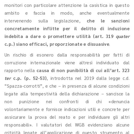
monitori con particolare attenzione la casistica in questo
ambito e faccia in modo, anche eventualmente
intervenendo sulla legislazione,
che le sanzioni
concretamente inflitte per il delitto di induzione
indebita a dare o promettere utilità (art. 319
quater
c.p.) siano efficaci, proporzionate e dissuasive
.
Un rischio di esonero dalla responsabilità per fatti di
corruzione internazionale viene altresì individuato dal
rapporto nella
causa di non punibilità di cui all’art. 323
ter
c.p.
(p. 52-53)
, introdotta nel 2019 dalla legge c.d.
“Spazza-corrotti”, e che – in presenza di alcune condizioni
legate alla tempestività della dichiarazione – sancisce la
non punizione nei confronti di chi «denuncia
volontariamente e fornisce indicazioni utili e concrete per
assicurare la prova del reato e per individuare gli altri
responsabili». I valutatori del WGB evidenziano alcune
criticità legate all’applicazione di questo strumento al