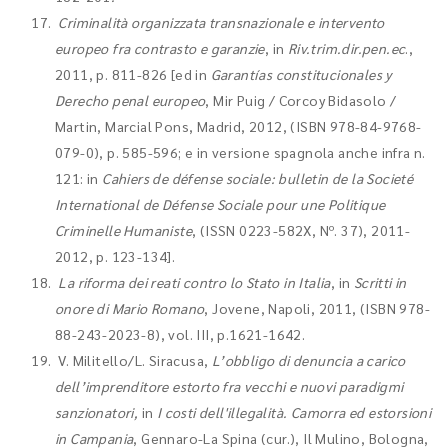
Criminalità organizzata transnazionale e intervento
europeo fra contrasto e garanzie
, in
Riv.trim.dir.pen.ec
.,
2011, p. 811-826 [ed in
Garantías constitucionales y
Derecho penal europeo
, Mir Puig / Corcoy Bidasolo /
Martin, Marcial Pons, Madrid, 2012, (ISBN 978-84-9768-
079-0), p. 585-596; e in versione spagnola anche infra n.
121: in
Cahiers de défense sociale: bulletin de la Societé
International de Défense Sociale pour une Politique
Criminelle Humaniste
, (ISSN 0223-582X,
Nº. 37), 2011-
2012
, p. 123-134].
La riforma dei reati contro lo Stato in Italia
, in
Scritti in
onore di Mario Romano
, Jovene, Napoli, 2011, (ISBN 978-
88-243-2023-8), vol. III, p.1621-1642.
V. Militello/L. Siracusa,
L’obbligo di denuncia a carico
dell’imprenditore estorto fra vecchi e nuovi paradigmi
sanzionatori,
in
I costi dell'illegalità. Camorra ed estorsioni
in Campania
, Gennaro-La Spina (cur.), Il Mulino, Bologna,