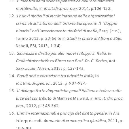
L’identità della scienza penalistica nell’ordinamento
multilivello,
in
Riv.it.dir.proc.pen.
2014, p.106-132.
I nuovi modelli di incriminazione delle organizzazioni
criminali all’interno dell’Unione Europea,
in
Il “doppio
binario” nell’accertamento dei fatti di mafia
, Bargi (cur.),
Torino 2013, p. 23-56
(e in
Studi in onore di Alfonso Stile
,
Napoli, ESI, 2013, 1-34)
Sicurezza e diritto penale: nuovi sviluppi in Italia,
in
Gedächtnisschrift zu Ehren von Prof. Dr. C. Dedes,
Ant.
Sakkoulas, Athen, 2013, p. 127-143.
Fondi neri e corruzione tra privati in Italia
, in
Riv.trim.dir.pen.ec
., 2012, p. 907-924.
Il dialogo fra le dogmatiche penali italiana e tedesca alla
luce del contributo di
Manfred Maiwald
,
in
Riv. it. dir. proc.
pen.,
2012, p. 348-362
Crimini internazionali e principi del diritto penale,
in Ars
interpretandi
. Annuario di ermeneutica giuridica
, 2011, p.
182-201
.