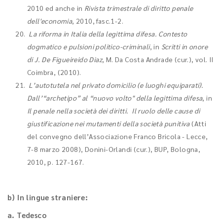
2010 ed anche in
Rivista trimestrale di diritto penale
dell'economia
, 2010, fasc.1-2.
La riforma in Italia della legittima difesa. Contesto
dogmatico e pulsioni politico-criminali
, in
Scritti in onore
di J. De Figueir
eido Diaz
, M. Da Costa Andrade (cur.), vol. II
Coimbra, (2010).
L’autotutela nel privato domicilio (e luoghi equiparati).
Dall’“archetipo” al “nuovo volto" della legittima difesa
, in
Il penale nella società dei diritti. Il ruolo delle cause di
giustificazione nei mutamenti della società punitiva
(Atti
del convegno dell’Associazione Franco Bricola - Lecce,
7-8 marzo 2008), Donini-Orlandi (cur.), BUP, Bologna,
2010, p. 127-167.
b) In lingue straniere:
a. Tedesco