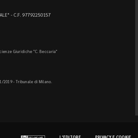
LE" - C.F. 97792250157
Scienze Giuridiche "C. Beccaria"
1/2019 - Tribunale di Milano.
L'EDITORE
PRIVACY E COOKIE