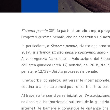
Sistema penale
(SP)
fa parte di
un più ampio proge
Progetto gustizia penale, che ha costituito
un netw
In particolare, a
Sistema penale
, rivista aggiorna
2019, si affianca
Diritto penale contemporaneo - R
Anvur (Agenzia Nazionale di Valutazione del Sistema
dell'area giuridica (area 12) nonché, dal 2018, tra le
penale, e 12/G2 - Diritto processuale penale.
Il network si completa, sul versante internazionale,
destinato a ospitare brevi post o contributi su temi
Attraverso le sue diverse iniziative, l'Associazione
nazionale e internazionale sui temi della giustizia
internet, le barriere e comunque le distanze che 