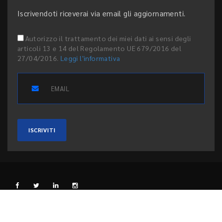
Iscrivendoti riceverai via email gli aggiornamenti.
Autorizzo il trattamento dei miei dati ai sensi degli
articoli 13 e 14 del Regolamento UE 679/2016 del
27/04/2016.
Leggi l'informativa
ISCRIVITI
L'EDITORE
PRIVACY E COOKIE