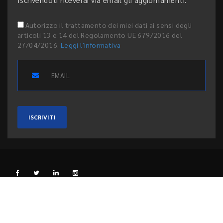
Autorizzo il trattamento dei miei dati ai sensi degli
articoli 13 e 14 del Regolamento UE 679/2016 del
27/04/2016.
Leggi l'informativa
ISCRIVITI
L'EDITORE
PRIVACY E COOKIE
CODICE ETICO
PEER REVIEW
CONTATTI