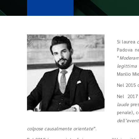
Si laurea
Padova ne
“
Moderam
legittima 
Manlio Mie
Nel 2015 c
Nel 2017 
laude
pres
penale), c
dell’even
colpose causalmente orientate
”.