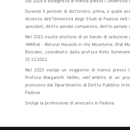
Dal 2018 è assegnista di ricerca presso l’Università 
Durante il periodo di dottorato, prima, e quale ass
docenza dell’Università degli Studi di Padova nell’
speciale), diritto penale comparato, diritto penale 
Nel 2022 risulta vincitore di un bando di selezione
HMRisk - Natural Hazards in the Mountains: Risk M
Bolzano, coordinato dalla prof.ssa Kolis Summerer
31.12.2022.
Nel 2023 svolge un soggiorno di ricerca presso
Prof.ssa Margareth Helfer, nell’ambito di un pr
promosso dal Dipartimento di Diritto Pubblico Inter
Padova.
Svolge la professione di avvocato in Padova.