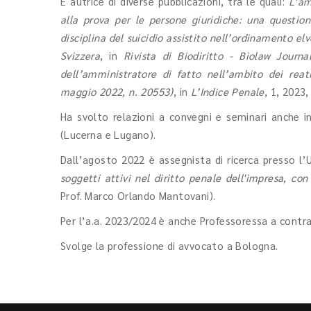
È autrice di diverse pubblicazioni, tra le quali:
L’am
alla prova per le persone giuridiche: una questio
disciplina del suicidio assistito nell’ordinamento elv
Svizzera
, in
Rivista di Biodiritto - Biolaw Journa
dell’amministratore di fatto nell’ambito dei reati
maggio 2022, n. 20553)
, in
L’Indice Penale
, 1, 2023,
Ha svolto relazioni a convegni e seminari anche in
(Lucerna e Lugano).
Dall’agosto 2022 è assegnista di ricerca presso l’U
soggetti attivi nel diritto penale dell'impresa, con
Prof. Marco Orlando Mantovani).
Per l’a.a. 2023/2024 è anche Professoressa a contrat
Svolge la professione di avvocato a Bologna.