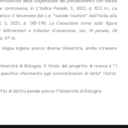
missibilità della sospensione del procedimento con messa
ne controversa
, in
L’Indice Penale
, 3, 2021, p. 812 ss.;
La
etico: il fenomeno del c.d.
“suicide tourism”
dall’Italia alla
l
, 3, 2023, p. 165-190;
La Cassazione torna sulla figura
 fallimentari e tributari (Cassazione, sez. III penale, 26
 p. 67 ss.
 lingua inglese presso diverse Università, anche straniere
niversità di Bologna. Il titolo del progetto di ricerca è “
I
 specifico riferimento agli amministratori di fatto
” (tutor:
to di diritto penale presso l’Università di Bologna.