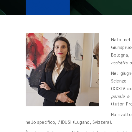
Nata nel 
Giurispru
Bologna, 
assistito 
Nel giugn
Scienze
(XXXIV ci
penale e q
(tutor: Pr
Ha svolto 
nello specifico, l’IDUSI (Lugano, Svizzera).