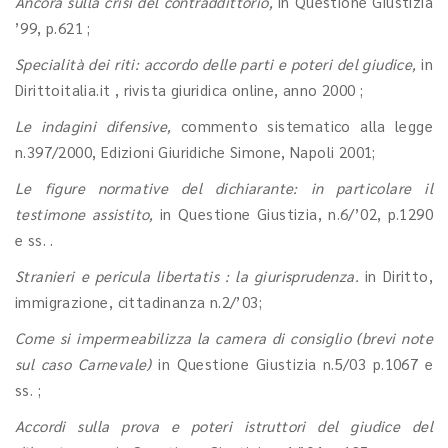
Ancora sulla crisi del contraddittorio,
in Questione Giustizia
’99, p.621 ;
Specialità dei riti: accordo delle parti e poteri del giudice,
in
Dirittoitalia.it , rivista giuridica online, anno 2000 ;
Le indagini difensive,
commento sistematico alla legge
n.397/2000, Edizioni Giuridiche Simone, Napoli 2001;
Le figure normative del dichiarante: in particolare il
testimone assistito,
in Questione Giustizia, n.6/’02, p.1290
e ss. .
Stranieri e pericula libertatis : la giurisprudenza.
in Diritto,
immigrazione, cittadinanza n.2/’03;
Come si impermeabilizza la camera di consiglio (brevi note
sul caso Carnevale)
in Questione Giustizia n.5/03 p.1067 e
ss. ;
Accordi sulla prova e poteri istruttori del giudice del