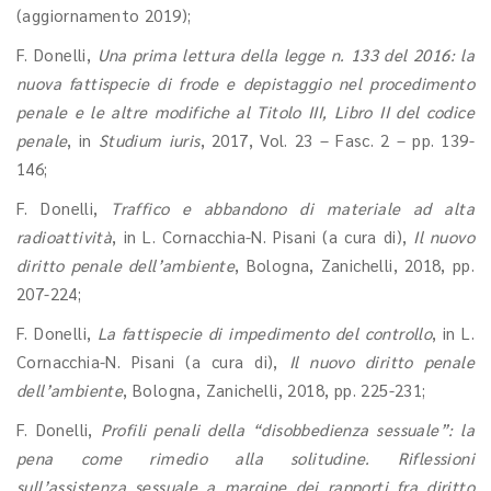
(aggiornamento 2019);
F. Donelli,
Una prima lettura della legge n. 133 del 2016: la
nuova fattispecie di frode e depistaggio nel procedimento
penale e le altre modifiche al Titolo III, Libro II del codice
penale
, in
Studium iuris
, 2017, Vol. 23 – Fasc. 2 – pp. 139-
146;
F. Donelli,
Traffico e abbandono di materiale ad alta
radioattività
, in L. Cornacchia-N. Pisani (a cura di),
Il nuovo
diritto penale dell’ambiente
, Bologna, Zanichelli, 2018, pp.
207-224;
F. Donelli,
La fattispecie di impedimento del controllo
, in L.
Cornacchia-N. Pisani (a cura di),
Il nuovo diritto penale
dell’ambiente
, Bologna, Zanichelli, 2018, pp. 225-231;
F. Donelli,
Profili penali della “disobbedienza sessuale”: la
pena come rimedio alla solitudine. Riflessioni
sull’assistenza sessuale a margine dei rapporti fra diritto