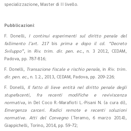
specializzazione, Master di II livello.
Pubblicazioni
:
F. Donelli,
I continui esperimenti sul diritto penale del
fallimento l’art. 217
bis
prima e dopo il cd. “Decreto
Sviluppo”
, in
Riv. trim. dir. pen. ec.
, n. 3 2012, CEDAM,
Padova, pp. 787-816;
F. Donelli,
Transazione fiscale e rischio penale
, in
Riv. trim.
dir. pen. ec
., n. 1.2., 2013, CEDAM, Padova, pp. 209-226;
F. Donelli,
Il fatto di lieve entità nel diritto penale degli
stupefacenti, fra recenti modifiche e reviviscenza
normativa
, in Del Coco R.-Marafioti L.-Pisani N. (a cura di),
Emergenza carceri. Radici remote e recenti soluzioni
normative. Atti del Convegno
(Teramo, 6 marzo 2014),
Giappichelli, Torino, 2014, pp. 59-72;