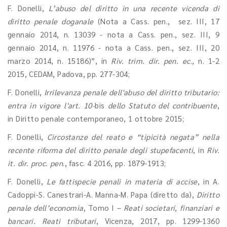
F. Donelli,
L’abuso del diritto in una recente vicenda di
diritto penale doganale
(Nota a Cass. pen., sez. III, 17
gennaio 2014, n. 13039 - nota a Cass. pen., sez. III, 9
gennaio 2014, n. 11976 - nota a Cass. pen., sez. III, 20
marzo 2014, n. 15186)”, in
Riv. trim. dir. pen. ec
., n. 1-2
2015, CEDAM, Padova, pp. 277-304;
F. Donelli,
Irrilevanza penale dell'abuso del diritto tributario:
entra in vigore l'art. 10-
bis
dello Statuto del contribuente
,
in Diritto penale contemporaneo, 1 ottobre 2015;
F. Donelli,
Circostanze del reato e “tipicità negata” nella
recente riforma del diritto penale degli stupefacenti
, in
Riv.
it. dir. proc. pen
., fasc. 4 2016, pp. 1879-1913;
F. Donelli,
Le fattispecie penali in materia di accise
, in A.
Cadoppi-S. Canestrari-A. Manna-M. Papa (diretto da),
Diritto
penale dell’economia
, Tomo I –
Reati societari, finanziari e
bancari. Reati tributari
, Vicenza, 2017, pp. 1299-1360