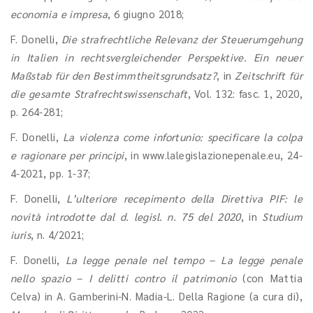
economia e impresa
, 6 giugno 2018;
F. Donelli,
Die strafrechtliche Relevanz der Steuerumgehung
in Italien in rechtsvergleichender Perspektive. Ein neuer
Maßstab für den Bestimmtheitsgrundsatz?
, in
Zeitschrift für
die gesamte Strafrechtswissenschaft
, Vol. 132: fasc. 1, 2020,
p. 264-281;
F. Donelli,
La violenza come infortunio: specificare la colpa
e ragionare per principi
, in www.lalegislazionepenale.eu, 24-
4-2021, pp. 1-37;
F. Donelli,
L’ulteriore recepimento della Direttiva PIF: le
novità introdotte dal d. legisl. n. 75 del 2020
, in
Studium
iuris
, n. 4/2021;
F. Donelli,
La legge penale nel tempo
–
La legge penale
nello spazio
–
I delitti contro il patrimonio
(con Mattia
Celva) in A. Gamberini-N. Madia-L. Della Ragione (a cura di),