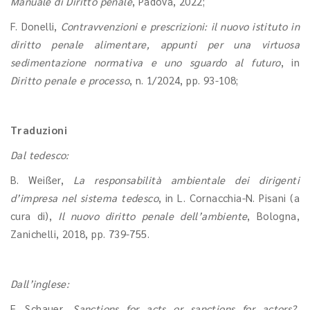
Manuale di Diritto penale
, Padova, 2022;
F. Donelli,
Contravvenzioni e prescrizioni: il nuovo istituto in
diritto penale alimentare, appunti per una virtuosa
sedimentazione normativa e uno sguardo al futuro
, in
Diritto penale e processo
, n. 1/2024, pp. 93-108;
Traduzioni
Dal tedesco:
B. Weißer,
La responsabilità ambientale dei dirigenti
d’impresa nel sistema tedesco
, in L. Cornacchia-N. Pisani (a
cura di),
Il nuovo diritto penale dell’ambiente
, Bologna,
Zanichelli, 2018, pp. 739-755.
Dall’inglese:
F. Schauer,
Sanctions for acts or sanctions for actors?
,