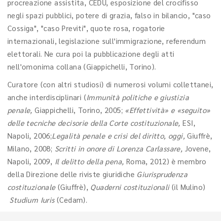
procreazione assistita, CEDU, esposizione del crocifisso
negli spazi pubblici, potere di grazia, falso in bilancio, "caso
Cossiga", "caso Previti", quote rosa, rogatorie
internazionali, legislazione sull'immigrazione, referendum
elettorali. Ne cura poi la pubblicazione degli atti
nell'omonima collana (Giappichelli, Torino).
Curatore (con altri studiosi) di numerosi volumi collettanei,
anche interdisciplinari (
Immunità politiche e giustizia
penale,
Giappichelli, Torino, 2005;
«Effettività» e «seguito»
delle tecniche decisorie della Corte costituzionale,
ESI,
Napoli, 2006;
Legalità penale e crisi del diritto, oggi,
Giuffrè,
Milano, 2008;
Scritti in onore di Lorenza Carlassare,
Jovene,
Napoli, 2009,
Il delitto della pena,
Roma, 2012) è membro
della Direzione delle riviste giuridiche
Giurisprudenza
costituzionale
(Giuffrè),
Quaderni costituzionali
(il Mulino)
Studium Iuris
(Cedam).