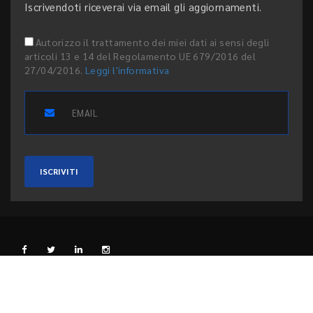
Iscrivendoti riceverai via email gli aggiornamenti.
Autorizzo il trattamento dei miei dati ai sensi degli
articoli 13 e 14 del Regolamento UE 679/2016 del
27/04/2016.
Leggi l'informativa
ISCRIVITI
L'EDITORE
PRIVACY E COOKIE
CODICE ETICO
PEER REVIEW
CONTATTI