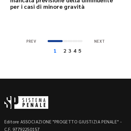
mancata previsione della diminuente
per i casi di minore gravità
PREV
NEXT
1
2
3
4
5
Editore ASSOCIAZIONE "PROGETTO GIUSTIZIA PENALE" -
C.F. 97792250157