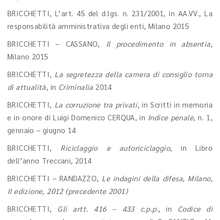
BRICCHETTI, L’art. 45 del d.lgs. n. 231/2001, in AA.VV., La
responsabilità amministrativa degli enti, Milano 2015
BRICCHETTI – CASSANO,
Il procedimento in absentia,
Milano 2015
BRICCHETTI,
La segretezza della camera di consiglio torna
di attualità
, in
Criminalia
2014
BRICCHETTI,
La corruzione tra privati
, in Scritti in memoria
e in onore di Luigi Domenico CERQUA, in
Indice penale
, n. 1,
gennaio – giugno 14
BRICCHETTI,
Riciclaggio e autoriciclaggio
, in Libro
dell’anno Treccani, 2014
BRICCHETTI – RANDAZZO,
Le indagini della difesa, Milano,
II edizione, 2012 (precedente 2001)
BRICCHETTI,
Gli artt. 416 – 433 c.p.p
., in
Codice di