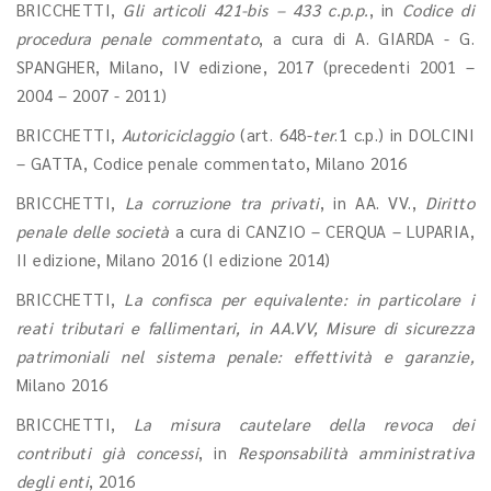
BRICCHETTI,
Gli articoli 421-bis – 433 c.p.p.
, in
Codice di
procedura penale commentato
, a cura di A. GIARDA - G.
SPANGHER, Milano, IV edizione, 2017 (precedenti 2001 –
2004 – 2007 - 2011)
BRICCHETTI,
Autoriciclaggio
(art. 648-
ter
.1 c.p.) in DOLCINI
– GATTA, Codice penale commentato, Milano 2016
BRICCHETTI,
La corruzione tra privati
, in AA. VV.,
Diritto
penale delle società
a cura di CANZIO – CERQUA – LUPARIA,
II edizione, Milano 2016 (I edizione 2014)
BRICCHETTI,
La confisca per equivalente: in particolare i
reati tributari e fallimentari, in AA.VV, Misure di sicurezza
patrimoniali nel sistema penale: effettività e garanzie,
Milano 2016
BRICCHETTI,
La misura cautelare della revoca dei
contributi già concessi
, in
Responsabilità amministrativa
degli enti
, 2016