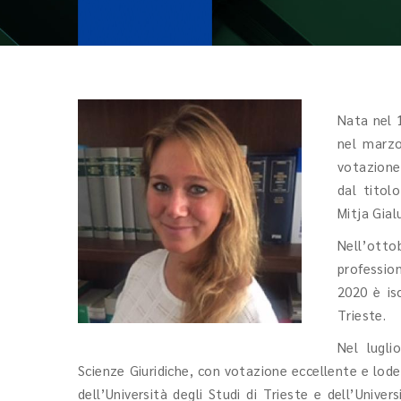
Nata nel 
nel marzo
votazione
dal titol
Mitja Gial
Nell’otto
professio
2020 è isc
Trieste.
Nel lugli
Scienze Giuridiche, con votazione eccellente e lode
dell’Università degli Studi di Trieste e dell’Univer