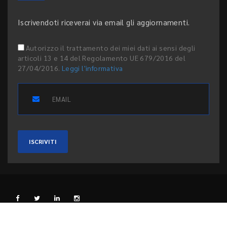
Iscrivendoti riceverai via email gli aggiornamenti.
Autorizzo il trattamento dei miei dati ai sensi degli
articoli 13 e 14 del Regolamento UE 679/2016 del
27/04/2016.
Leggi l'informativa
ISCRIVITI
L'EDITORE
PRIVACY E COOKIE