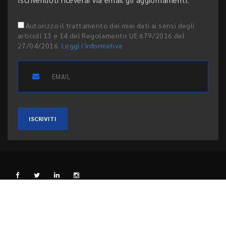
Autorizzo il trattamento dei miei dati ai sensi degli
articoli 13 e 14 del Regolamento UE 679/2016 del
27/04/2016.
Leggi l'informativa
ISCRIVITI
L'EDITORE
PRIVACY E COOKIE
CODICE ETICO
PEER REVIEW
CONTATTI