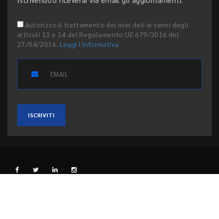
Autorizzo il trattamento dei miei dati ai sensi degli
articoli 13 e 14 del Regolamento UE 679/2016 del
27/04/2016.
Leggi l'informativa
ISCRIVITI
L'EDITORE
PRIVACY E COOKIE
CODICE ETICO
PEER REVIEW
CONTATTI