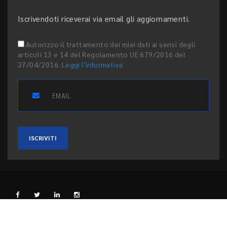
Iscrivendoti riceverai via email gli aggiornamenti.
Autorizzo il trattamento dei miei dati ai sensi degli
articoli 13 e 14 del Regolamento UE 679/2016 del
27/04/2016.
Leggi l'informativa
ISCRIVITI
L'EDITORE
PRIVACY E COOKIE