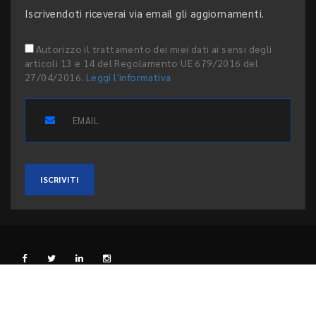
Iscrivendoti riceverai via email gli aggiornamenti.
Autorizzo il trattamento dei miei dati ai sensi degli
articoli 13 e 14 del Regolamento UE 679/2016 del
27/04/2016.
Leggi l'informativa
ISCRIVITI
L'EDITORE
PRIVACY E COOKIE
CODICE ETICO
PEER REVIEW
CONTATTI