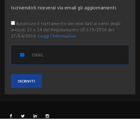
Iscrivendoti riceverai via email gli aggiornamenti.
Autorizzo il trattamento dei miei dati ai sensi degli
articoli 13 e 14 del Regolamento UE 679/2016 del
27/04/2016.
Leggi l'informativa
ISCRIVITI
L'EDITORE
PRIVACY E COOKIE