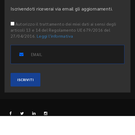
Iscrivendoti riceverai via email gli aggiornamenti.
Autorizzo il trattamento dei miei dati ai sensi degli
articoli 13 e 14 del Regolamento UE 679/2016 del
27/04/2016.
Leggi l'informativa
ISCRIVITI
L'EDITORE
PRIVACY E COOKIE