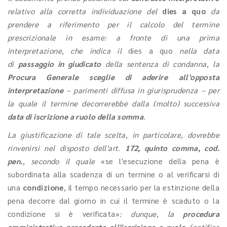
relativo alla corretta individuazione del
dies a quo
da
prendere a riferimento per il calcolo del termine
prescrizionale in esame: a fronte di una prima
interpretazione, che indica il
dies a quo
nella data
di
passaggio in giudicato
della sentenza di condanna, la
Procura Generale sceglie di aderire
all'opposta
interpretazione
– parimenti diffusa in giurisprudenza – per
la quale il termine decorrerebbe dalla (molto) successiva
data di iscrizione a ruolo della somma
.
La giustificazione di tale scelta, in particolare, dovrebbe
rinvenirsi nel disposto dell'art.
172, quinto comma, cod.
pen.
, secondo il quale
«se l'esecuzione della pena è
subordinata alla scadenza di un termine o al verificarsi di
una
condizione
, il tempo necessario per la estinzione della
pena decorre dal giorno in cui il termine è scaduto o la
condizione si è verificata»
: dunque, la
procedura
amministrativa precedente all'iscrizione a ruolo
(notifica