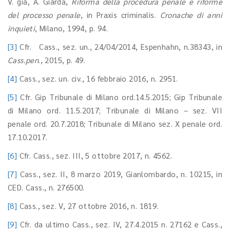
V. già, A. Giarda,
Riforma della procedura penale e riforme
del processo penale
, in Praxis criminalis.
Cronache di anni
inquieti
, Milano, 1994, p. 94.
[3]
Cfr.
Cass., sez. un., 24/04/2014, Espenhahn, n.38343, in
Cass.pen
., 2015, p. 49.
[4]
Cass., sez. un. civ., 16 febbraio 2016, n. 2951.
[5]
Cfr. Gip Tribunale di Milano ord.14.5.2015; Gip Tribunale
di Milano ord. 11.5.2017; Tribunale di Milano – sez. VII
penale ord. 20.7.2018; Tribunale di Milano sez. X penale ord.
17.10.2017.
[6]
Cfr. Cass., sez. III, 5 ottobre 2017, n. 4562.
[7]
Cass., sez. II, 8 marzo 2019, Gianlombardo, n. 10215, in
CED. Cass., n. 276500.
[8]
Cass., sez. V, 27 ottobre 2016, n. 1819.
[9]
Cfr. da ultimo Cass., sez. IV, 27.4.2015 n. 27162 e Cass.,