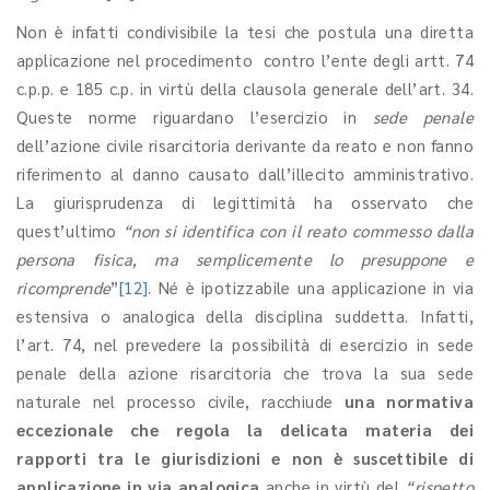
Non è infatti condivisibile la tesi che postula una diretta
applicazione nel procedimento contro l’ente degli artt. 74
c.p.p. e 185 c.p. in virtù della clausola generale dell’art. 34.
Queste norme riguardano l’esercizio in
sede penale
dell’azione civile risarcitoria derivante da reato e non fanno
riferimento al danno causato dall’illecito amministrativo.
La giurisprudenza di legittimità ha osservato che
quest’ultimo
“non si identifica con il reato commesso dalla
persona fisica, ma semplicemente lo presuppone e
ricomprende
”
[12]
. Né è ipotizzabile una applicazione in via
estensiva o analogica della disciplina suddetta. Infatti,
l’art. 74, nel prevedere la possibilità di esercizio in sede
penale della azione risarcitoria che trova la sua sede
naturale nel processo civile, racchiude
una normativa
eccezionale che regola la delicata materia dei
rapporti tra le giurisdizioni e non è suscettibile di
applicazione in via analogica
anche in virtù del
“rispetto