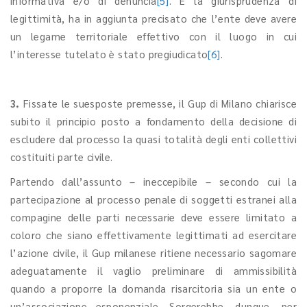
informativa e/o di denuncia
[5]
. E la giurisprudenza di
legittimità, ha in aggiunta precisato che l’ente deve avere
un legame territoriale effettivo con il luogo in cui
l’interesse tutelato è stato pregiudicato
[6]
.
3.
Fissate le suesposte premesse, il Gup di Milano chiarisce
subito il principio posto a fondamento della decisione di
escludere dal processo la quasi totalità degli enti collettivi
costituiti parte civile.
Partendo dall’assunto – ineccepibile – secondo cui la
partecipazione al processo penale di soggetti estranei alla
compagine delle parti necessarie deve essere limitato a
coloro che siano effettivamente legittimati ad esercitare
l’azione civile, il Gup milanese ritiene necessario sagomare
adeguatamente il vaglio preliminare di ammissibilità
quando a proporre la domanda risarcitoria sia un ente o
un’associazione esponenziale. Sorgerebbe, dunque, per