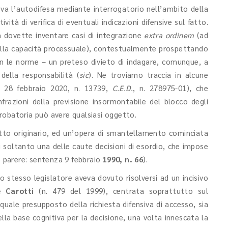
eva l’autodifesa mediante interrogatorio nell’ambito della
vità di verifica di eventuali indicazioni difensive sul fatto.
a dovette inventare casi di integrazione
extra ordinem
(ad
sulla capacità processuale), contestualmente prospettando
con le norme – un preteso divieto di indagare, comunque, a
della responsabilità (
sic
). Ne troviamo traccia in alcune
 I, 28 febbraio 2020, n. 13739,
C.E.D.
, n. 278975-01), che
frazioni della previsione insormontabile del blocco degli
 probatoria può avere qualsiasi oggetto.
tto originario, ed un’opera di smantellamento cominciata
i soltanto una delle caute decisioni di esordio, che impose
io parere: sentenza 9 febbraio
1990, n. 66
).
o stesso legislatore aveva dovuto risolversi ad un incisivo
e Carotti
(n. 479 del 1999), centrata soprattutto sul
a quale presupposto della richiesta difensiva di accesso, sia
la base cognitiva per la decisione, una volta innescata la