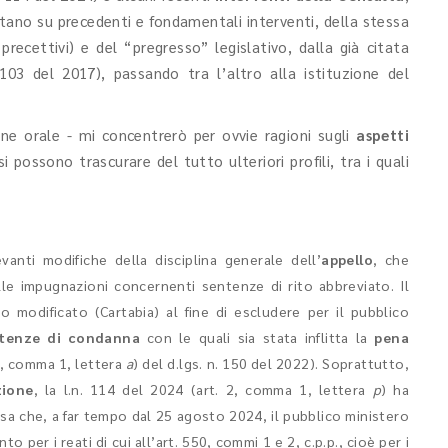
estano su precedenti e fondamentali interventi, della stessa
ecettivi) e del “pregresso” legislativo, dalla già citata
. 103 del 2017), passando tra l’altro alla istituzione del
one orale - mi concentrerò per ovvie ragioni sugli
aspetti
i possono trascurare del tutto ulteriori profili, tra i quali
evanti modifiche
della disciplina generale dell’
appello
, che
le impugnazioni concernenti sentenze di rito abbreviato. Il
o modificato (Cartabia) al fine di escludere per il pubblico
tenze di condanna
con le quali sia stata inflitta la
pena
34, comma 1, lettera
a
) del d.lgs. n. 150 del 2022). Soprattutto,
zione
, la
l.n. 114 del 2024 (art. 2, comma 1, lettera
p
) ha
uisa che, a far tempo dal 25 agosto 2024, il pubblico ministero
per i reati di cui all’art. 550, commi 1 e 2, c.p.p., cioè per i