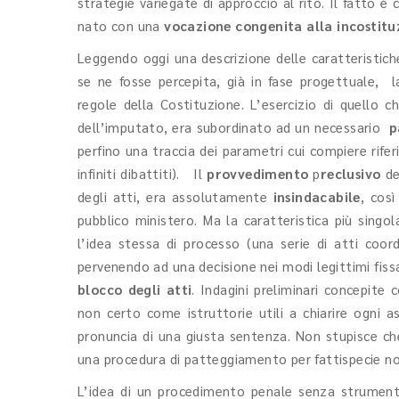
strategie variegate di approccio al rito. Il fatto è
nato con una
vocazione congenita alla incostitu
Leggendo oggi una descrizione delle caratteristich
se ne fosse percepita, già in fase progettuale, l
regole della Costituzione. L’esercizio di quello 
dell’imputato, era subordinato ad un necessario
p
perfino una traccia dei parametri cui compiere rif
infiniti dibattiti). Il
provvedimento
p
reclusivo
de
degli atti, era assolutamente
insindacabile
, cos
pubblico ministero.
Ma la caratteristica più singo
l’idea stessa di processo (una serie di atti coordi
pervenendo ad una decisione nei modi legittimi fissa
blocco degli atti
. Indagini preliminari concepite
non certo come istruttorie utili a chiarire ogni 
pronuncia di una giusta sentenza. Non stupisce che,
una procedura di patteggiamento per fattispecie non
L’idea di un procedimento penale senza strumenti 