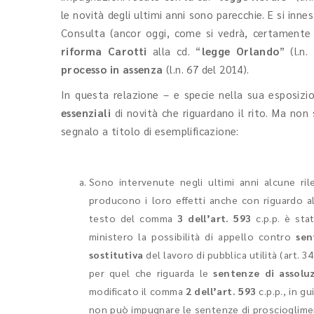
le novità degli ultimi anni sono parecchie. E si inn
Consulta (ancor oggi, come si vedrà, certamente pr
riforma Carotti
alla cd. “
legge Orlando
” (l.n
processo in assenza
(l.n. 67 del 2014).
In questa relazione – e specie nella sua esposizi
essenziali
di novità che riguardano il rito. Ma non s
segnalo a titolo di esemplificazione:
Sono intervenute negli ultimi anni alcune ril
producono i loro effetti anche con riguardo al
testo del comma
3 dell’art. 593
c.p.p. è stat
ministero la possibilità di appello contro
sen
sostitutiva
del lavoro di pubblica utilità (art. 
per quel che riguarda le
sentenze di assolu
modificato il comma
2 dell’art. 593
c.p.p., in g
non può impugnare le sentenze di proscioglimento 