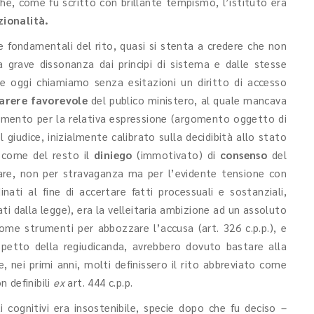
 che, come fu scritto con brillante tempismo, l’istituto era
zionalità.
e fondamentali del rito, quasi si stenta a credere che non
a grave dissonanza dai principi di sistema e dalle stesse
che oggi chiamiamo senza esitazioni un diritto di accesso
arere
favorevole
del publico ministero, al quale mancava
erimento per la relativa espressione (argomento oggetto di
l giudice, inizialmente calibrato sulla decidibità allo stato
ì come del resto il
diniego
(immotivato) di
consenso
del
lare, non per stravaganza ma per l’evidente tensione con
nati al fine di accertare fatti processuali e sostanziali,
ti dalla legge), era la velleitaria ambizione ad un assoluto
 come strumenti per abbozzare l’accusa (art. 326 c.p.p.), e
aspetto della regiudicanda, avrebbero dovuto bastare alla
 nei primi anni, molti definissero il rito abbreviato come
 definibili
ex
art. 444 c.p.p.
cognitivi era insostenibile, specie dopo che fu deciso –