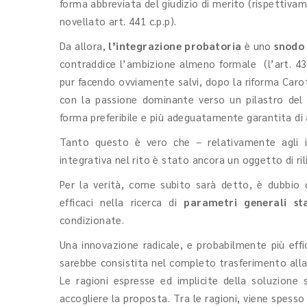
forma abbreviata del giudizio di merito (rispettiva
novellato art. 441 c.p.p).
Da allora,
l’integrazione probatoria
è uno
snodo 
contraddice l’ambizione almeno formale (l’art. 438
pur facendo ovviamente salvi, dopo la riforma Carott
con la passione dominante verso un pilastro del
forma preferibile e più adeguatamente garantita di 
Tanto questo è vero che – relativamente agli in
integrativa nel rito è stato ancora un oggetto di ri
Per la verità, come subito sarà detto, è dubbio ch
efficaci nella ricerca di
parametri generali sta
condizionate.
Una innovazione radicale, e probabilmente più eff
sarebbe consistita nel completo trasferimento alla
Le ragioni espresse ed implicite della soluzione 
accogliere la proposta. Tra le ragioni, viene spesso