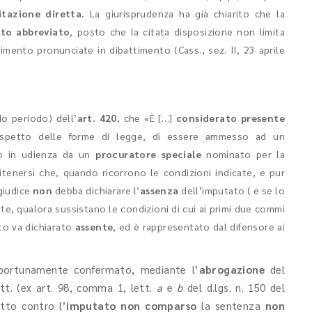
itazione diretta.
La giurisprudenza ha già chiarito che la
ito abbreviato
, posto che la citata disposizione non limita
limento pronunciate in dibattimento (Cass., sez. II, 23 aprile
o periodo) dell’
art. 420
, che «È […]
considerato presente
rispetto delle forme di legge, di essere ammesso ad un
o in udienza da un
procuratore speciale
nominato per la
itenersi che, quando ricorrono le condizioni indicate, e pur
 giudice
non
debba dichiarare l’
assenza
dell’imputato ( e se lo
nte, qualora sussistano le condizioni di cui ai primi due commi
ato va dichiarato
assente
, ed è rappresentato dal difensore ai
ortunamente confermato, mediante l’
abrogazione
del
att. (ex art. 98, comma 1, lett.
a
e
b
del d.lgs. n. 150 del
tto contro l’
imputato non comparso
la sentenza
non