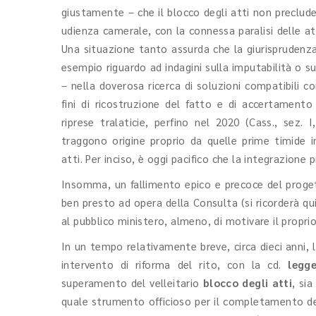
giustamente – che il blocco degli atti non preclud
udienza camerale, con la connessa paralisi delle atti
Una situazione tanto assurda che la giurisprudenz
esempio riguardo ad indagini sulla imputabilità o 
– nella doverosa ricerca di soluzioni compatibili 
fini di ricostruzione del fatto e di accertamento 
riprese tralaticie, perfino nel 2020 (Cass., sez.
traggono origine proprio da quelle prime timide in
atti. Per inciso, è oggi pacifico che la integrazione
Insomma, un fallimento epico e precoce del proge
ben presto ad opera della Consulta (si ricorderà qu
al pubblico ministero, almeno, di motivare il propr
In un tempo relativamente breve, circa dieci anni, l
intervento di riforma del rito, con la cd.
legg
superamento del velleitario
blocco degli atti
, si
quale strumento officioso per il completamento del