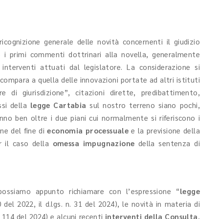
cognizione generale delle novità concernenti il giudizio
 i primi commenti dottrinari alla novella, generalmente
 interventi attuati dal legislatore. La considerazione si
compara a quella delle innovazioni portate ad altri istituti
re di giurisdizione”, citazioni dirette, predibattimento,
ssi della
legge Cartabia
sul nostro terreno siano pochi,
nno ben oltre i due piani cui normalmente si riferiscono i
ne del fine di
economia processuale
e la previsione della
 il caso della
omessa impugnazione
della sentenza di
 possiamo appunto richiamare con l’espressione “
legge
50 del 2022, il d.lgs. n. 31 del 2024), le novità in materia di
n. 114 del 2024)
e alcuni recenti
interventi della Consulta
,