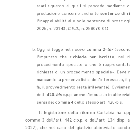
reati riguardo ai quali si procede mediante
c
preclusione concerne anche le
sentenze di r
l’inappellabilità alle sole sentenze di prosciog
2025, n. 20143,
C.E.D.
, n. 288070-01).
Oggi si legge nel nuovo
comma 2-
ter
(second
l’imputato che
richiede per iscritto
, nel 
procedimento speciale o che è rappresentat
richiesta di un procedimento speciale». Deve r
mancando la presenza fisica dell’interessato, il
fa, il provvedimento resta irrilevante). Ovviame
dell’
420-
bis
c.p.p. anche l’imputato in abbrevi
sensi del
comma 4
dello stesso art. 420-bis.
Il legislatore della riforma Cartabia ha opp
comma 3 dell’art. 442 c.p.p. e dell’art. 134 disp. 
2022), che nel caso del giudizio abbreviato condo