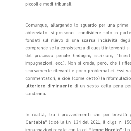
piccoli e medi tribunali.
Comunque, allargando lo sguardo per una prima ri
abbreviato, si possono condividere solo in parte
fondati sul rilievo di una
scarsa incisività
degli
comprende se la consistenza di questi interventi si 
del processo penale (indagini, iscrizioni, “finest
impugnazioni, ecc.). Non si creda, però, che i rifle
scarsamente rilevanti e poco problematici. Essi va
commentatori, e cioè (come detto) la riformulazio
ulteriore diminuente
di un sesto della pena per
condanna.
In realtà, tra i provvedimenti che per brevità
Cartabia
” (cioè la l.n. 134 del 2021, il d.lgs. n. 1
impugnazioni recate con la cd.
“legge Nordio”
(l.