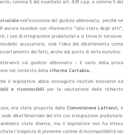
mente, comma 5 del novellato art. 438 c.p.p. e comma 5 del
cruciale
nell’economia del giudizio abbreviato, perché ne
 ancora esordice con riferimento “allo stato degli atti”,
i, i casi di integrazione probatoria) e si trova in tensione
 modello accusatorio, cioè l’idea del dibattimento come
accertamento dei fatti, anche dal punto di vista euristico.
terventi sul giudizio abbreviato – il ruolo della prova
lievo nel contesto della
riforma Cartabia.
e il legislatore abbia conseguito risultati innovativi ed
bili e riconoscibili
per la valutazione delle richieste
icace, era stata proposta dalla
Commissione Lattanzi
, e
 sede dibattimentale del rito con integrazione probatoria.
sarebbero state diverse, ma il legislatore non ha inteso
 citata l’esigenza di prevenire catene di incompatibilità nei