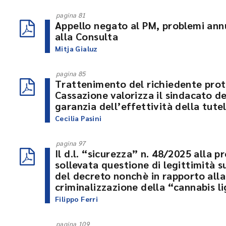
pagina 81
Appello negato al PM, problemi annu
alla Consulta
Mitja Gialuz
pagina 85
Trattenimento del richiedente prote
Cassazione valorizza il sindacato d
garanzia dell’effettività della tute
Cecilia Pasini
pagina 97
Il d.l. “sicurezza” n. 48/2025 alla p
sollevata questione di legittimità su
del decreto nonchè in rapporto alla
criminalizzazione della “cannabis l
Filippo Ferri
pagina 109