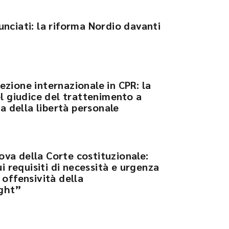
nciati: la riforma Nordio davanti
zione internazionale in CPR: la
el giudice del trattenimento a
la della libertà personale
rova della Corte costituzionale:
i requisiti di necessità e urgenza
 offensività della
ight”