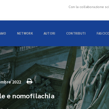
Con la collaborazione sci
IAMO
NETWORK
AUTORI
CONTRIBUTI
FASCIC
embre 2022
le e nomofilachia