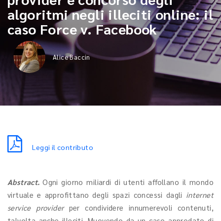
algoritmi negli illeciti online: il
caso Force v. Facebook
Alice Baccin
Leggi il contributo
Abstract.
Ogni giorno miliardi di utenti affollano il mondo
virtuale e approfittano degli spazi concessi dagli
internet
service provider
per condividere innumerevoli contenuti,
talvolta anche illeciti. Muovendo da un caso approdato di