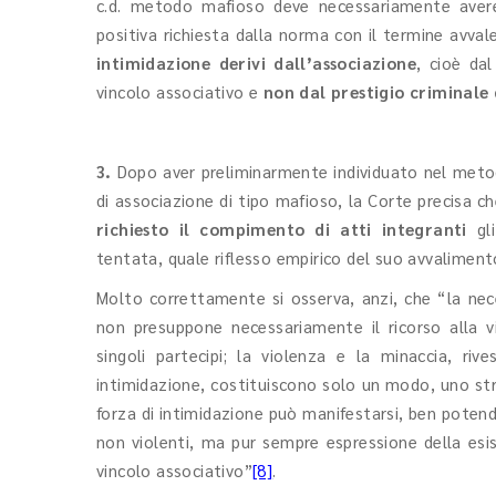
c.d. metodo mafioso deve necessariamente aver
positiva richiesta dalla norma con il termine avval
intimidazione derivi dall’associazione
, cioè dal
vincolo associativo e
non dal prestigio criminale 
3.
Dopo aver preliminarmente individuato nel metod
di associazione di tipo mafioso, la Corte precisa c
richiesto il compimento di atti integranti
gli
tentata, quale riflesso empirico del suo avvaliment
Molto correttamente si osserva, anzi, che “la nece
non presuppone necessariamente il ricorso alla v
singoli partecipi; la violenza e la minaccia, ri
intimidazione, costituiscono solo un modo, uno str
forza di intimidazione può manifestarsi, ben poten
non violenti, ma pur sempre espressione della esis
vincolo associativo”
[8]
.