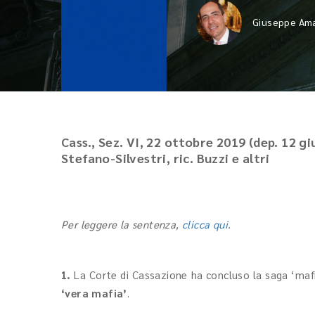
Giuseppe Ama
Cass., Sez. VI, 22 ottobre 2019 (dep. 12 gi
Stefano-Silvestri, ric. Buzzi e altri
Per leggere la sentenza,
clicca qui
.
1.
La Corte di Cassazione ha concluso la saga ‘mafia
‘vera mafia’
.