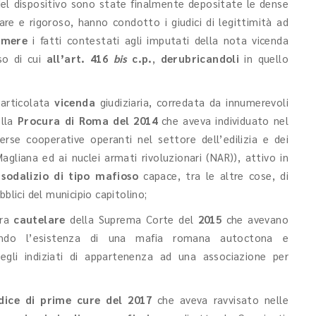
del dispositivo sono state finalmente depositate le dense
are e rigoroso, hanno condotto i giudici di legittimità ad
umere
i fatti contestati agli imputati della nota vicenda
so di cui
all’art. 416
bis
c.p.
,
derubricandoli
in quello
articolata
vicenda
giudiziaria, corredata da innumerevoli
lla
Procura di Roma del 2014
che aveva individuato nel
erse cooperative operanti nel settore dell’edilizia e dei
agliana ed ai nuclei armati rivoluzionari (NAR)), attivo in
 sodalizio di tipo mafioso
capace, tra le altre cose, di
blici del municipio capitolino;
ura
cautelare
della Suprema Corte del
2015
che avevano
dendo l’esistenza di una mafia romana autoctona e
egli indiziati di appartenenza ad una associazione per
dice di prime cure del 2017
che aveva ravvisato nelle