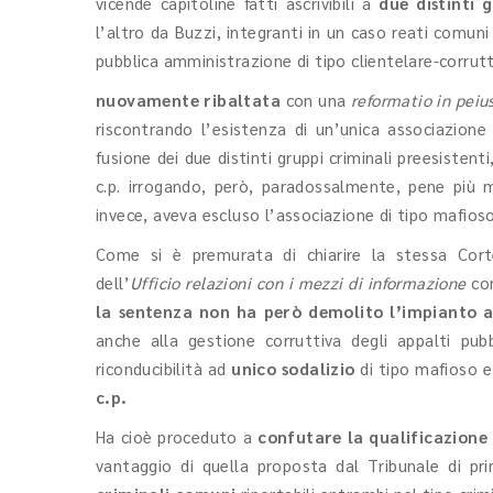
vicende capitoline fatti ascrivibili a
due distinti 
l’altro da Buzzi, integranti in un caso reati comuni 
pubblica amministrazione di tipo clientelare-corrut
nuovamente ribaltata
con una
reformatio in peiu
riscontrando l’esistenza di un’unica associazione
fusione dei due distinti gruppi criminali preesistenti
c.p. irrogando, però, paradossalmente, pene più m
invece, aveva escluso l’associazione di tipo mafios
Come si è premurata di chiarire la stessa Cor
dell’
Ufficio relazioni con i mezzi di informazione
co
la sentenza non ha però demolito l’impianto 
anche alla gestione corruttiva degli appalti pub
riconducibilità ad
unico sodalizio
di tipo mafioso e
c.p.
Ha cioè proceduto a
confutare la qualificazione
vantaggio di quella proposta dal Tribunale di pr