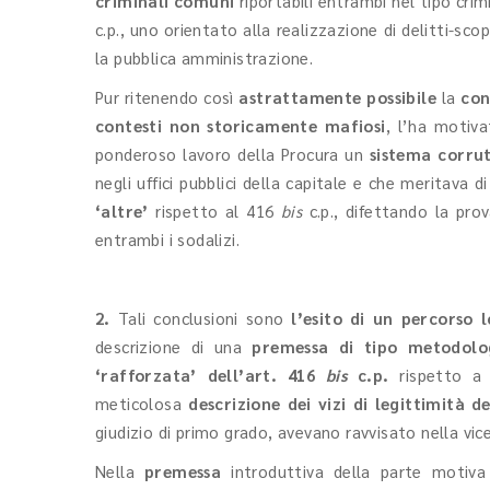
criminali comuni
riportabili entrambi nel tipo cri
c.p., uno orientato alla realizzazione di delitti-sco
la pubblica amministrazione.
Pur ritenendo così
astrattamente
possibile
la
con
contesti
non storicamente mafiosi
, l’ha moti
ponderoso lavoro della Procura un
sistema corrut
negli uffici pubblici della capitale e che meritava
‘altre’
rispetto al 416
bis
c.p., difettando la pr
entrambi i sodalizi.
2.
Tali conclusioni sono
l’esito di un percorso 
descrizione di una
premessa di tipo metodolo
‘rafforzata’ dell’art. 416
bis
c.p.
rispetto a 
meticolosa
descrizione dei vizi di legittimità d
giudizio di primo grado, avevano ravvisato nella vi
Nella
premessa
introduttiva della parte motiva 