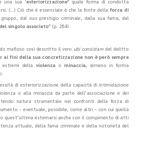
e una sua ‘
esteriorizzazione’
quale forma di condotta
ersi. (…) Ciò che è essenziale è che la fonte della
forza di
 gruppo, dal suo prestigio criminale, dalla sua fama, dal
del singolo associato
” (p. 284).
o mafioso così descritto il vero
ubi consistam
del delitto
he
ai fini della sua concretizzazione non è però sempre
 estremi della
violenza
o
minaccia
, almeno in forma
o.
ssità di esteriorizzazione della capacità di intimidazione
iolenza o alla minaccia da parte dell’associazione e dei
vestendo natura strumentale nei confronti della forza di
umento – eventuale, possibile, come altri – con cui quella
do quest’ultima esternarsi anche con il compimento di atti
tenza attuale, della fama criminale e della notorietà del