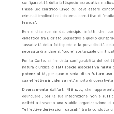
configurabilità della fattispecie associativa mafios
l’asse legicentrico
lungo cui deve essere condott
criminali implicati nel sistema corruttivo di ‘mafi
Francia’.
Ben si chiarisce sin dal principio, infatti, che, 
dialettica tra il diritto legislativo e quello giuris
tassatività della fattispecie e la prevedibilità del
necessità di andare al ‘cuore’ sostanziale di intrica
Per la Corte, ai fini della configurabilità del del
natura giuridica di
fattispecie associativa mista
o
potenzialità
, per quanto seria, di un
futuro uso
sua
effettiva incidenza
nell’ambito di operatività 
Diversamente
dall’art.
416 c.p.
, che rappresent
delinquere’, per la sua integrazione
non
è
suffic
delitti
attraverso una stabile organizzazione di 
“
effettive derivazioni causali
” tra la condotta d