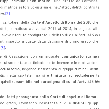
gruppi criminali non mafiosi
, uno diretto da Carminati,
di matrice estorsivo-usuraia e, nell’altro, delitti contro la
tivo
[2]
;
s
‘cartolare’ della
Corte d’Appello di Roma del 2018
che,
 di tipo mafioso attiva dal 2011 al 2014, in seguito alla
, aveva ritenuto configurato il delitto di cui all’art. 416
bis
iti rispetto a quelle della decisione di primo grado che,
o
[3]
.
te di Cassazione con un inusuale
comunicato stampa
n cui sono state anticipate sinteticamente le motivazioni,
accusatorio
, negando l’esistenza di gruppi criminali dediti
blici nella capitale, ma
si è limitata
ad
escluderne
la
 quindi
sussumibile
nel paradigma di cui all’art. 416
bis
 dei fatti propugnata dalla Corte di appello di Roma
a
imo grado, ravvisando l’esistenza di
due distinti gruppi