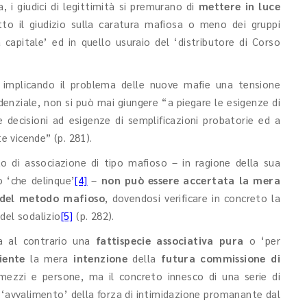
a, i giudici di legittimità si premurano di
mettere in luce
o il giudizio sulla caratura mafiosa o meno dei gruppi
a capitale’ ed in quello usuraio del ‘distributore di Corso
pur implicando il problema delle nuove mafie una tensione
prudenziale, non si può mai giungere “a piegare le esigenze di
le decisioni ad esigenze di semplificazioni probatorie ed a
te vicende” (p. 281).
itto di associazione di tipo mafioso – in ragione della sua
 ‘che delinque’
[4]
–
non può essere accertata la mera
 del metodo mafioso
, dovendosi verificare in concreto la
del sodalizio
[5]
(p. 282).
a al contrario una
fattispecie associativa pura
o ‘per
iente
la mera
intenzione
della
futura commissione di
mezzi e persone, ma il concreto innesco di una serie di
i ‘avvalimento’ della forza di intimidazione promanante dal