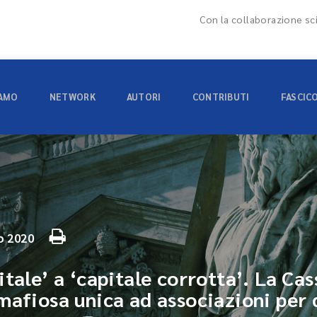
Con la collaborazione sci
IAMO
NETWORK
AUTORI
CONTRIBUTI
FASCIC
o 2020
tale’ a ‘capitale corrotta’. La Cas
mafiosa unica ad associazioni per