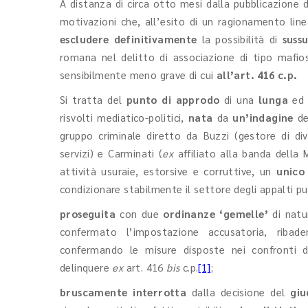
A distanza di circa otto mesi dalla pubblicazione 
motivazioni che, all’esito di un ragionamento line
escludere definitivamente
la possibilità di
suss
romana nel delitto di associazione di tipo mafio
sensibilmente meno grave di cui
all’art. 416 c.p.
Si tratta del
punto di approdo
di una
lunga
ed 
risvolti mediatico-politici,
nata
da
un’indagine
de
gruppo criminale diretto da Buzzi (gestore di div
servizi) e Carminati (
ex
affiliato alla banda della M
attività usuraie, estorsive e corruttive, un
unico
condizionare stabilmente il settore degli appalti pub
proseguita
con due
ordinanze ‘gemelle’
di nat
confermato l’impostazione accusatoria, riba
confermando le misure disposte nei confronti d
delinquere
ex
art. 416
bis
c.p.
[1]
;
bruscamente interrotta
dalla decisione del
giu