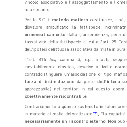
vincolo associativo e l’assoggettamento e l’omertà
relazionano.
Per la S.C. il
metodo mafioso
costituisce, cioè
disvalore amplificato la fattispecie incriminat
ermeneuticamente
dalla giurisprudenza, pena una
tassatività della fattispecie di cui all’art. 25 Co
dell’ipotesi delittuosa associativa da mista in pura.
L’art. 416
bis
, comma 3, c.p., infatti, seppur
inevitabilmente elastica, descrive a livello nor
contraddistinguere un’associazione di tipo mafio
forza di intimidazione
da parte
dell’intero so
apprezzabile) nei territori in cui questo oper
obiettivamente riscontrabile
.
Contrariamente a quanto sostenuto in taluni arresti
in materia di mafie delocalizzate
[7]
, “la capacit
necessariamente un riscontro esterno
.
Non
può 