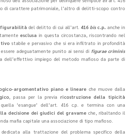
minoso dell’associazione per delinquere semplice
ex
art. 416
po di carattere patrimoniale, l’altro di delitti-scopo contro
figurabilità
del delitto di cui all’art.
416
bis
c.p.
anche in
vatamente
esclusa
in questa circostanza, riscontrando nel
tivo
stabile e pervasivo che si era infiltrato in profondità
 di essere adeguatamente punito ai sensi di
figurae criminis
ova dell’effettivo impiego del metodo mafioso da parte di
logico-argomentativo piano e lineare
che muove dalla
gico
, passa per la previa
ricostruzione della tipicità
quella ‘esangue’ dell’art. 416 c.p. e termina con una
ella decisione dei giudici del gravame
che, ribaltando il
cenda mafia capitale una associazione di tipo mafioso.
dedicata alla trattazione del problema specifico della