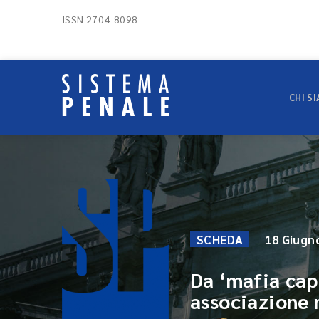
ISSN 2704-8098
CHI S
SCHEDA
18 Giugn
Da ‘mafia capi
associazione 