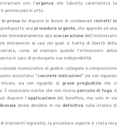
ntrastare con l’
urgenza
che talvolta caratterizza la
 penitenziari in atto.
 in prova
da disporre in favore di condannati
ristretti in
a predisposto una
procedura urgente
, che approda ad una
venire immediatamente alla
scarcerazione
dell’interessato
re immanente ai casi nei quali si tratta di libertà della
e serrata, come ad esempio quando l’interessato abbia
ersa in caso di prolungata sua indisponibilità.
essionale monocratico al giudice collegiale a composizione
sario sussistano “
concrete indicazioni
” sia con riguardo
a misura, sia con riguardo al
grave pregiudizio
che si
o. È necessario inoltre che non ricorra
pericolo di fuga
. A
uò disporre l’
applicazione
del beneficio, ma solo in via
ribunale
dovrà decidere in via
definitiva
sulla istanza di
di interventi legislativi, la procedura urgente è stata resa