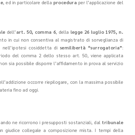
le
, ed in particolare della
procedura
per l’applicazione del
ale
dell’
art. 50, comma 6
, della
legge 26 luglio 1975, n.
to in cui non consentiva al magistrato di sorveglianza di
 nell’ipotesi cosiddetta di
semilibertà “surrogatoria”
:
riodo del comma 2 dello stesso art. 50, viene applicata
on sia possibile disporre l’affidamento in prova al servizio
l’addizione occorre riepilogare, con la massima possibile
teria fino ad oggi.
uando ne ricorrono i presupposti sostanziali, dal
tribunale
n giudice collegale a composizione mista. I tempi della