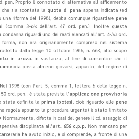
d. pen. Proprio il connotato di alternativa all’affidamento
che sia scontata la
quota di pena
appena indicata (ed
opo una riforma del 1998), debba comunque riguardare
pene
ni
(comma 3-
bis
dell’art. 47 ord. pen.). Inoltre questa
condanna riguardi uno dei reati elencati all’art. 4-
bis
ord.
ta forma, non era originariamente compreso nel sistema
trodotto dalla legge 10 ottobre 1986, n. 663, allo scopo
ento in prova
: in sostanza, al fine di consentire che il
ramuraria possa almeno giovarsi, appunto, del regime di
 Nel 1998 (con l’art. 5, comma 1, lettera
b
della legge n.
 50
ord. pen., è stata prevista l’
applicazione provvisoria
è stata definita la
prima ipotesi
, cioè riguardo alle
pene
 che regola appunto la procedura urgente) è stato limitato
0. Normalmente, difetta in casi del genere il cd. assaggio di
spensiva disciplinata all’
art. 656 c.p.p.
Non mancano per
carceraria ha avuto inizio, e si comprende, a fronte di una