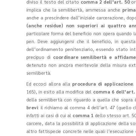
diviso il testo del citato
comma 2 dell’art. 50
or
implica che la semilibertà, ammessa anche
prima
anche a prescindere dall’iniziale carcerazione, d
(anche residue) non superiori ai quattro an
particolare forma del beneficio non opera quando la 
pen. Deve aggiungersi che il beneficio, in ques
dell’ordinamento penitenziario, essendo stato in
precipuo di
coordinare semilibertà e affidam
detenuto non ancora meritevole della misura ext
semilibertà.
Ed eccoci allora alla
procedura di applicazione
.
165), in esito alla modifica del
comma 6
dell’art.
della semilibertà con riguardo a quella che sopra 
brevi
: il richiamo al comma 4 dell’art. 47 (quello
infatti ai casi di cui al
comma 1
dello stesso art. 5
carcere, data la possibilità di applicazione della so
altro fattispecie concrete nelle quali l’esecuzione 