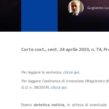
Guglielmo Le
Corte cost., sent. 24 aprile 2020, n. 74, P
Per leggere la sentenza,
clicca qui
.
Per leggere l'ordinanza di rimessione (Magistrato di
G.U. n. 38/2019),
clicca qui
.
Diamo
sintetica notizia
, in attesa di eventuale