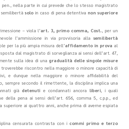
d. pen., nella parte in cui prevede che lo stesso magistrato
a semilibertà
solo
in caso di pena detentiva
non superiore
rimessione – viola l’
art. 3, primo comma, Cost.
, per un
onevole l’ammissione in via provvisoria alla
semilibertà
ole per la più ampia misura dell’
affidamento in prova
al
sposta dal magistrato di sorveglianza ai sensi dell’art. 47,
lmente sulla idea di una
gradualità delle singole misure
e troverebbe riscontro nella maggiore o minore capacità di
tivi, e dunque nella maggiore o minore affidabilità del
, sempre secondo il rimettente, la disciplina implica una
dannati già
detenuti
e condannati ancora
liberi
, i quali
e della pena ai sensi dell’art. 656, comma 5, c.p.p., ed
a superiore ai quattro anni, anche prima di averne espiata
ciplina censurata contrasta con i
commi primo e terzo