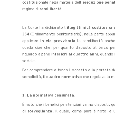
costituzionale nella materia dell’
esecuzione pena
regime di
semilibertà
.
La Corte ha dichiarato l’
illegittimità costituzion
354
(Ordinamento penitenziario), nella parte appun
applicare
in via provvisoria
la semilibertà anche
quella cioè
che, per quanto disposto al terzo pe
riguardo a pene
inferiori ai quattro anni
,
quando n
sociale.
Per comprendere a fondo l’oggetto e la portata del
semplicità, il
quadro normativo
che regolava la ma
1. La normativa censurata
.
È noto che i benefici penitenziari vanno disposti, q
di sorveglianza,
il quale, come pure è noto, è u