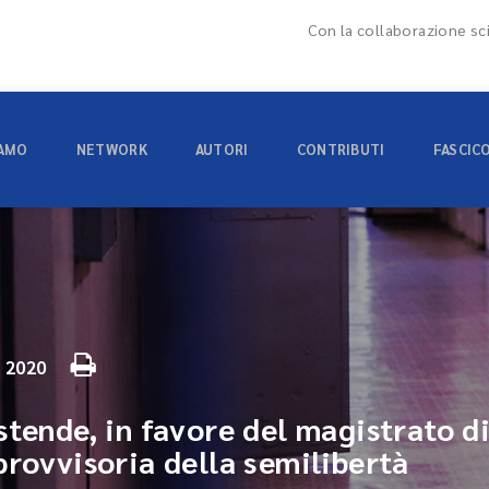
Con la collaborazione sci
IAMO
NETWORK
AUTORI
CONTRIBUTI
FASCIC
e 2020
tende, in favore del magistrato di
provvisoria della semilibertà