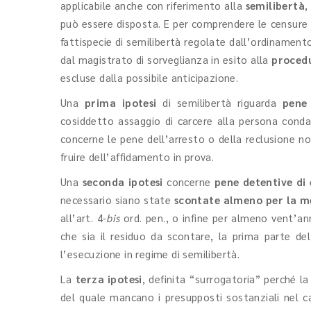
applicabile anche con riferimento alla
semilibertà
,
può essere disposta. E per comprendere le censure a
fattispecie di semilibertà regolate dall’ordinamento
dal magistrato di sorveglianza in esito alla
proced
escluse dalla possibile anticipazione.
Una
prima ipotesi
di semilibertà riguarda
pene
cosiddetto assaggio di carcere
alla
persona conda
concerne le pene dell’arresto o della reclusione no
fruire dell’affidamento in prova.
Una
seconda ipotesi
concerne
pene detentive di
necessario siano state
scontate almeno per la m
all’art. 4-
bis
ord. pen., o infine per almeno vent’ann
che sia il residuo da scontare, la prima parte de
l’esecuzione in regime di semilibertà.
La
terza ipotesi
, definita “surrogatoria” perché la
del quale mancano i presupposti sostanziali nel ca