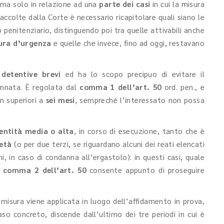
 ma solo in relazione ad una
parte dei casi
in cui la misura
ccolte dalla Corte è necessario ricapitolare quali siano le
 penitenziario, distinguendo poi tra quelle attivabili anche
ura d’urgenza
e quelle che invece, fino ad oggi, restavano
 detentive brevi
ed ha lo scopo precipuo di evitare il
nnata. È regolata dal
comma 1 dell’art. 50
ord. pen., e
n superiori a
sei mesi
, sempreché l’interessato non possa
 entità media o alta
, in corso di esecuzione, tanto che è
età
(o per due terzi, se riguardano alcuni dei reati elencati
i, in caso di condanna all’ergastolo): in questi casi, quale
l
comma 2 dell’art. 50
consente appunto di proseguire
 misura viene applicata in luogo dell’affidamento in prova,
so concreto, discende dall’ultimo dei tre periodi in cui è