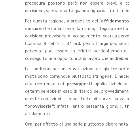
procedura possono però non essere brevi, e co
decisione, specialmente quando riguarda trattamenti
Per questa ragione, a proposito dell’
affidamento
carcere
che
ne facciano domanda, il legislatore h
decisione provvisoria di accoglimento, così da per
(comma 4 dell’art. 47 ord. pen.). L’urgenza, semp
persona, può essere in effetti particolarment
conseguito una opportunità di lavoro che andrebbe p
Le condizioni per una sostituzione del giudice prof
mista sono comunque piuttosto stringenti. È neces
alla ricorrenza dei
presupposti
applicativi dell
determinerebbe in caso di ritardo del provvediment
queste condizioni, il magistrato di sorveglianza p
“provvisoria”
: infatti, entro sessanta giorni, il
t
affidamento.
Ora, per effetto di una serie piuttosto disordinata 