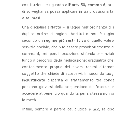
costituzionale riguardo
all’art. 50, comma 6
, or
di sorveglianza possa applicare in via provvisoria l
a sei mesi
.
Una disciplina siffatta – si legge nell’ordinanza di 
duplice ordine di ragioni. Anzitutto non è ragi
secondo un
regime più restrittivo
di quello valev
servizio sociale, che può essere provvisoriamente di
comma 4, ord. pen. L’eccezione si fonda essenzia
lungo il percorso della rieducazione: gradualità ch
contenimento propria dei diversi regimi alterna
soggetto che chiede di accedervi. In secondo luogo
ingiustificata disparità di trattamento tra con
possono giovarsi della sospensione dell’esecuzion
accedere al beneficio quando la pena stessa non si
la metà.
Infine, sempre a parere del giudice
a quo
, la dis