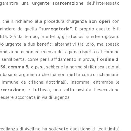
 garantire una
urgente scarcerazione
dell’interessato
ca che il richiamo alla procedura d’urgenza
non operi
con
ominciare da quella “
surrogatoria
”. E proprio questo è il
tà. Già da tempo, in effetti, gli studiosi si interrogavano
o urgente a due benefici alternativi tra loro, ma spesso
ondizione di non eccedenza della pena rispetto al comune
a semilibertà, come per l’affidamento in prova, l’
ordine di
656, comma 5, c.p.p.
, sebbene la norma si riferisca solo al
lla base di argomenti che qui non mette contro richiamare,
n immune da critiche dottrinali). Insomma, entrambe le
rcerazione
, e tuttavia, una volta avviata l’esecuzione
essere accordata in via di urgenza.
veglianza di Avellino ha sollevato questione di legittimità