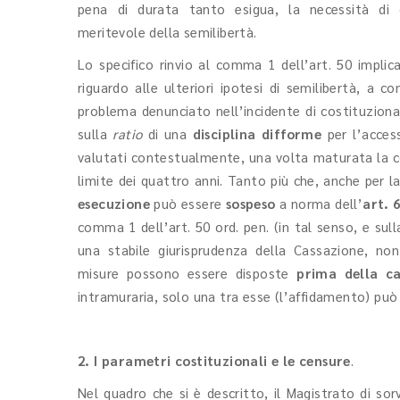
pena di durata tanto esigua, la necessità di
meritevole della semilibertà.
Lo specifico rinvio al comma 1 dell’art. 50 impli
riguardo alle ulteriori ipotesi di semilibertà, a c
problema denunciato nell’incidente di costituzionali
sulla
ratio
di una
disciplina difforme
per l’access
valutati contestualmente, una volta maturata la c
limite dei quattro anni. Tanto più che, anche per l
esecuzione
può essere
sospeso
a norma dell’
art. 
comma 1 dell’art. 50 ord. pen. (in tal senso, e su
una stabile giurisprudenza della Cassazione, no
misure possono essere disposte
prima della ca
intramuraria, solo una tra esse (l’affidamento) può 
2. I parametri costituzionali e le censure
.
Nel quadro che si è descritto, il Magistrato di sor