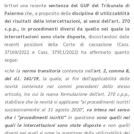
lettori una recente
sentenza del GUP del Tribunale di
Palermo
che, a proposito della
disciplina di utilizzabilità
dei risultati delle intercettazioni, ai sensi dell'art. 270
c.p.p., in procedimenti diversi da quello nel quale le
intercettazioni sono state disposte
, discostandosi dalle
recenti posizioni della Corte di cassazione (Cass.
37169/2022 e Cass. 37911/2022) ha affermato quanto
segue:
«c
he la
norma transitoria
contenuta nell'
art. 2, comma 8,
del d.l. 161/19
, la quale, ai fini dell'applicabilità delle
novità contenute nei commi precedenti dello stesso
articolo, tra cui la nuova formulazione dell'art. 270 c.p.p.,
stabilisce che le novità si applicano "ai procedimenti iscritti
successivamente al 31 agosto 2020",
va intesa nel senso
che i "procedimenti iscritti"
in questione
sono quelli nei
quali le intercettazioni sono state disposte
e non quelli
diversi nei quali si pone la questione della utilizzabilità dei