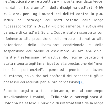
nell’
applicazione retroattiva
– imposta non dalla legge,
ma dal “diritto vivente” –
della disciplina
dell’art. 4-
bis
c. 1 ord. pen. agli autori dei delitti contro la p.a.
inclusi nel catalogo dei reati ostativi dalla legge
“Spazzacorrotti” n. 3/2019. Più precisamente, il
vulnus
alle
garanzie di cui all’art. 25 c. 2 Cost è stato riscontrato con
riferimento alla preclusione delle misure alternative alla
detenzione, della liberazione condizionale e della
sospensione dell’ordine di esecuzione
ex
art. 656 c.p.p.,
mentre l’estensione retroattiva del regime ostativo è
stata ritenuta legittima rispetto alla preclusione dei “meri
benefici penitenziari”, permessi premio e lavoro
all’esterno, salvo che nei confronti dei condannati già in
possesso dei requisiti per la loro concessione
[2]
.
Facendo seguito a tale intervento, ma al contempo
travalicandone i confini, il
Tribunale di sorveglianza di
Bologna
ha esteso il principio di irretroattività della legge