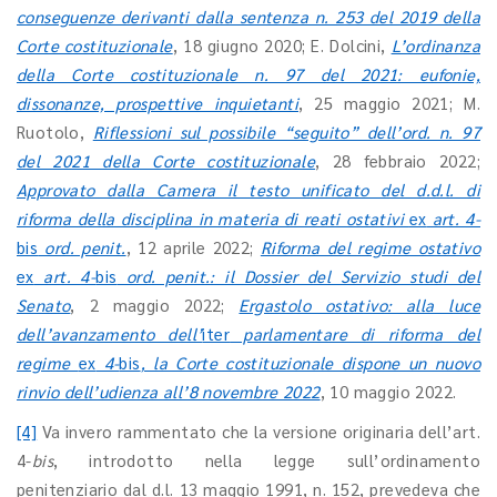
conseguenze derivanti dalla sentenza n. 253 del 2019 della
Corte costituzionale
, 18 giugno 2020; E. Dolcini,
L’ordinanza
della Corte costituzionale n. 97 del 2021: eufonie,
dissonanze, prospettive inquietanti
, 25 maggio 2021; M.
Ruotolo,
Riflessioni sul possibile “seguito” dell’ord. n. 97
del 2021 della Corte costituzionale
, 28 febbraio 2022;
Approvato dalla Camera il testo unificato del d.d.l. di
riforma della disciplina in materia di reati ostativi
ex
art. 4-
bis
ord. penit.
, 12 aprile 2022;
Riforma del regime ostativo
ex
art. 4-
bis
ord. penit.: il Dossier del Servizio studi del
Senato
, 2 maggio 2022;
Ergastolo ostativo: alla luce
dell’avanzamento dell’
iter
parlamentare di riforma del
regime
ex
4-
bis
, la Corte costituzionale dispone un nuovo
rinvio dell’udienza all’8 novembre 2022
, 10 maggio 2022.
[4]
Va invero rammentato che la versione originaria dell’art.
4-
bis
, introdotto nella legge sull’ordinamento
penitenziario dal d.l. 13 maggio 1991, n. 152, prevedeva che