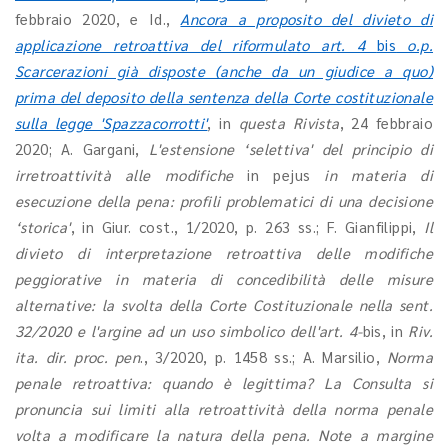
febbraio 2020, e Id.,
Ancora a proposito del divieto di
applicazione retroattiva del riformulato art. 4
bis
o.p.
Scarcerazioni già disposte (anche da un giudice a quo)
prima del deposito della sentenza della Corte costituzionale
sulla legge 'Spazzacorrotti'
, in
questa Rivista
, 24 febbraio
2020; A. Gargani,
L'estensione ‘selettiva' del principio di
irretroattività alle modifiche
in pejus
in materia di
esecuzione della pena: profili problematici di una decisione
‘storica'
, in Giur. cost., 1/2020, p. 263 ss.; F. Gianfilippi,
Il
divieto di interpretazione retroattiva delle modifiche
peggiorative in materia di concedibilità delle misure
alternative: la svolta della Corte Costituzionale nella sent.
32/2020 e l'argine ad un uso simbolico dell'art. 4-
bis, in
Riv.
ita. dir. proc. pen
., 3/2020, p. 1458 ss.; A. Marsilio,
Norma
penale retroattiva: quando è legittima? La Consulta si
pronuncia sui limiti alla retroattività della norma penale
volta a modificare la natura della pena. Note a margine