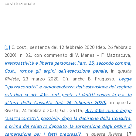
costituzionale.
[1]
C. cost., sentenza del 12 febbraio 2020 (dep. 26 febbraio
2020), n. 32, con commento di V. Manes – F. Mazzacuva,
Irretroattività e libertà personale: l'art. 25, secondo comma,
Cost., rompe gli argini dell'esecuzione penale
, in
questa
Rivista
, 23 marzo 2020. Cfr. anche B. Fragasso,
Legge
"spazzacorrotti" e ragionevolezza dell’estensione del regime
ostativo
ex
art. 4-
bis
ord. penit. ai delitti contro la p.a. In
attesa della Consulta (ud. 26 febbraio 2020)
, in questa
Rivista, 24 febbraio 2020; G.L. Gatta,
Art. 4
bis
o.p. e legge
‘spazzacorrotti’: possibile, dopo la decisione della Consulta,
e prima del relativo deposito, la sospensione degli ordini di
carcerazione per i fatti pregressi?
, in
questa Rivista
, 17