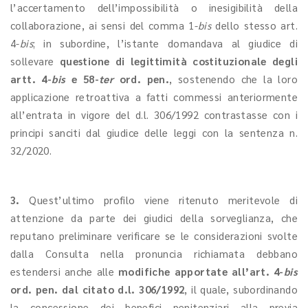
l’accertamento dell’impossibilità o inesigibilità della
collaborazione, ai sensi del comma 1-
bis
dello stesso art.
4-
bis
; in subordine, l’istante domandava al giudice di
sollevare
questione di legittimità costituzionale degli
artt. 4-
bis
e 58-
ter
ord. pen.
, sostenendo che la loro
applicazione retroattiva a fatti commessi anteriormente
all’entrata in vigore del d.l. 306/1992 contrastasse con i
principi sanciti dal giudice delle leggi con la sentenza n.
32/2020.
3.
Quest’ultimo profilo viene ritenuto meritevole di
attenzione da parte dei giudici della sorveglianza, che
reputano preliminare verificare se le considerazioni svolte
dalla Consulta nella pronuncia richiamata debbano
estendersi anche alle
modifiche apportate all’art. 4-
bis
ord. pen. dal citato d.l. 306/1992
, il quale, subordinando
la concessione dei benefici penitenziari alla previa