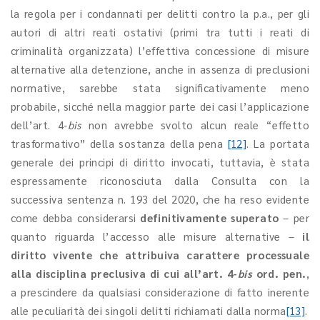
la regola per i condannati per delitti contro la p.a., per gli
autori di altri reati ostativi (primi tra tutti i reati di
criminalità organizzata) l’effettiva concessione di misure
alternative alla detenzione, anche in assenza di preclusioni
normative, sarebbe stata significativamente meno
probabile, sicché nella maggior parte dei casi l’applicazione
dell’art. 4-
bis
non avrebbe svolto alcun reale “effetto
trasformativo” della sostanza della pena
[12]
. La portata
generale dei principi di diritto invocati, tuttavia, è stata
espressamente riconosciuta dalla Consulta con la
successiva sentenza n. 193 del 2020, che ha reso evidente
come debba considerarsi
definitivamente superato
– per
quanto riguarda l’accesso alle misure alternative –
il
diritto vivente che attribuiva carattere processuale
alla disciplina preclusiva di cui all’art. 4-
bis
ord. pen.
,
a prescindere da qualsiasi considerazione di fatto inerente
alle peculiarità dei singoli delitti richiamati dalla norma
[13]
.