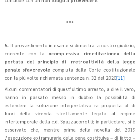
conclude con un
non luogo a provvedere
.
***
5.
Il provvedimento in esame si dimostra, a nostro giudizio,
coerente con la
«complessiva rimeditazione» della
portata del principio di irretroattività della legge
penale sfavorevole
compiuta dalla Corte costituzionale
con la più volte richiamata sentenza n. 32 del 2020
[11]
.
Alcuni commentatori di quest’ultimo arresto, a dire il vero,
hanno in passato messo in dubbio la possibilità di
estendere la soluzione interpretativa ivi proposta al di
fuori della vicenda strettamente legata al regime
intertemporale della c.d. Spazzacorrotti; in particolare, si è
osservato che, mentre prima della novella del 2019
l’esecuzione extramuraria della pena costituiva – di fatto –