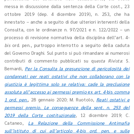
messa in discussione dalla sentenza della Corte cost., 23
ottobre 2019 (dep. 4 dicembre 2019), n. 253, che ha
innestato – anche a seguito di due ulteriori interventi della
Consulta, con le ordinanze n. 97/2021 e n. 122/2022 – un
processo di revisione normativa della disciplina dell’art. 4-
bis
ord. pen., purtroppo interrotto a seguito della caduta
del Governo Draghi. Sul punto si può rimandare ai numerosi
contributi di commento pubblicati su qu
esta Rivista
: S.
Bernardi,
Per la Consulta la presunzione di pericolosità dei
condannati per reati ostativi che non collaborano con la
giustizia è legittima solo se relativa: cade la preclusione
assoluta all’accesso ai permessi premio
ex
art. 4-
bis
comma
1 ord. pen.
, 28 gennaio 2020; M. Ruotolo,
Reati ostativi e
permessi premio. Le conseguenze della sent. n. 253 del
2019 della Corte costituzionale
, 12 dicembre 2019; C.
Cataneo,
La Relazione della Commissione Antimafia
sull’istituto di cui all’articolo 4-bis ord. pen. e sulle