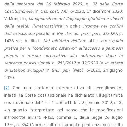
della sentenza del 26 febbraio 2020, n. 32 della Corte
Costituzionale
, in
Oss. cost. AIC
, 6/2020, 1° dicembre 2020;
V. Mongillo,
Manipolazione del linguaggio giuridico e vincoli
della realtà: l’irretroattività
in peius
irrompe nei confini
dell’esecuzione penale
, in
Riv. ita. dir. proc. pen
., 3/2020, p.
1436 ss.; A. Ricci,
Nel labirinto dell’art. 4-
bis
o.p.: guida
pratica per il “condannato ostativo” all’accesso a permessi
premio e misure alternative alla detenzione dopo le
sentenze costituzionali n. 253/2019 e 32/2020 (e in attesa
di ulteriori sviluppi)
, in
Giur. pen.
(web), 6/2020, 24 giugno
2020.
[2]
Con una sentenza interpretativa di accoglimento,
infatti, la Corte costituzionale ha dichiarato l’illegittimità
costituzionale dell’art. 1 c. 6 lett. b l. 9 gennaio 2019, n. 3,
«in quanto interpretato nel senso che le modificazioni
introdotte all’art. 4-
bis
, comma 1, della legge 26 luglio
1975, n. 354 (Norme sull’ordinamento penitenziario e sulla