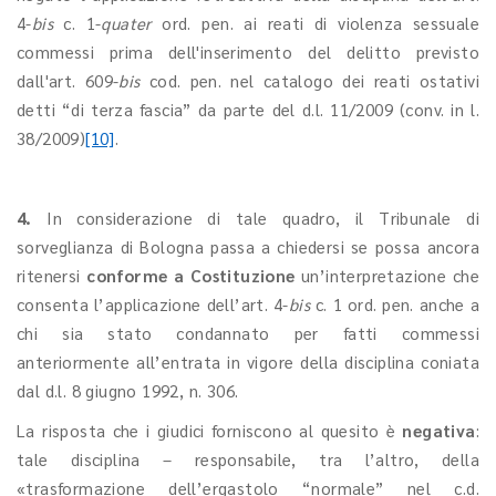
4-
bis
c. 1-
quater
ord. pen. ai reati di violenza sessuale
commessi prima dell'inserimento del delitto previsto
dall'art. 609-
bis
cod. pen. nel catalogo dei reati ostativi
detti “di terza fascia” da parte del d.l. 11/2009 (conv. in l.
38/2009)
[10]
.
4.
In considerazione di tale quadro, il Tribunale di
sorveglianza di Bologna passa a chiedersi se possa ancora
ritenersi
conforme a Costituzione
un’interpretazione che
consenta l’applicazione dell’art. 4-
bis
c. 1 ord. pen. anche a
chi sia stato condannato per fatti commessi
anteriormente all’entrata in vigore della disciplina coniata
dal d.l. 8 giugno 1992, n. 306.
La risposta che i giudici forniscono al quesito è
negativa
:
tale disciplina – responsabile, tra l’altro, della
«trasformazione dell’ergastolo “normale” nel c.d.