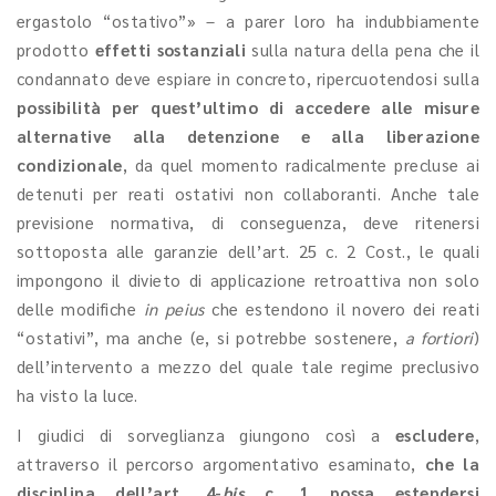
ergastolo “ostativo”» – a parer loro ha indubbiamente
prodotto
effetti sostanziali
sulla natura della pena che il
condannato deve espiare in concreto, ripercuotendosi sulla
possibilità per quest’ultimo di accedere alle misure
alternative alla detenzione
e alla liberazione
condizionale
, da quel momento radicalmente precluse ai
detenuti per reati ostativi non collaboranti. Anche tale
previsione normativa, di conseguenza, deve ritenersi
sottoposta alle garanzie dell’art. 25 c. 2 Cost., le quali
impongono il divieto di applicazione retroattiva non solo
delle modifiche
in peius
che estendono il novero dei reati
“ostativi”, ma anche (e, si potrebbe sostenere,
a fortiori
)
dell’intervento a mezzo del quale tale regime preclusivo
ha visto la luce.
I giudici di sorveglianza giungono così a
escludere
,
attraverso il percorso argomentativo esaminato,
che la
disciplina dell’art. 4-
bis
c. 1 possa estendersi