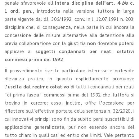
penale sfavorevole all’
intera disciplina dell’art. 4-
bis
c.
1 ord. pen.
, introdotta nella versione tuttora in larga
parte vigente dal d.l. 306/1992, conv. in l. 12.07.1991 n. 203;
disciplina che, di conseguenza, nella parte in cui àncora la
concessione delle misure alternative alla detenzione alla
previa collaborazione con la giustizia
non
dovrebbe potersi
applicare ai
soggetti condannati per reati ostativi
commessi prima del 1992
.
Il provvedimento riveste particolare interesse e notevole
rilevanza pratica, in quanto esplicitamente promuove
l’
uscita dal regime ostativo
di tutti i condannati per reati
“di prima fascia” commessi prima del 1992 che tuttora si
trovino in carcere; esso, inoltre, offre l’occasione per
riflettere sull’effettiva portata della sentenza n. 32/2020, i
cui innovativi principi sono fin da subito parsi suscettibili di
applicazione generalizzata, pur non essendo ancora del
tutto chiaro in quali casi ed entro che limiti. Vale pertanto