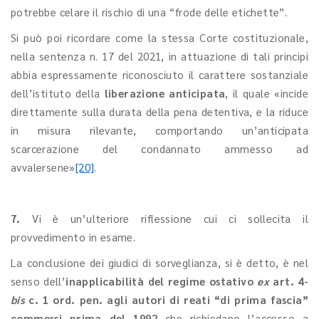
potrebbe celare il rischio di una “frode delle etichette”.
Si può poi ricordare come la stessa Corte costituzionale,
nella sentenza n. 17 del 2021, in attuazione di tali principi
abbia espressamente riconosciuto il carattere sostanziale
dell’istituto della
liberazione anticipata
, il quale «incide
direttamente sulla durata della pena detentiva, e la riduce
in misura rilevante, comportando un’anticipata
scarcerazione del condannato ammesso ad
avvalersene»
[20]
.
7.
Vi è un’ulteriore riflessione
cui ci sollecita il
provvedimento in esame.
La conclusione dei giudici di sorveglianza, si è detto, è nel
senso dell’
inapplicabilità del regime ostativo
ex
art. 4-
bis
c. 1 ord. pen. agli autori di reati “di prima fascia”
commessi prima del 1992
che richiedano l’accesso a