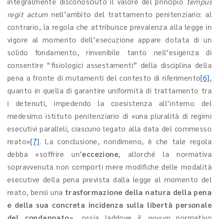
integralmente disconosciuto il valore del principio
tempus
regit actum
nell’ambito del trattamento penitenziario: al
contrario, la regola che attribuisce prevalenza alla legge in
vigore al momento dell’esecuzione appare dotata di un
solido fondamento, rinvenibile tanto nell’esigenza di
consentire “fisiologici assestamenti” della disciplina della
pena a fronte di mutamenti del contesto di riferimento
[6]
,
quanto in quella di garantire uniformità di trattamento tra
i detenuti, impedendo la coesistenza all’interno del
medesimo istituto penitenziario di «una pluralità di regimi
esecutivi paralleli, ciascuno legato alla data del commesso
reato»
[7]
. La conclusione, nondimeno, è che tale regola
debba «soffrire un’
eccezione
, allorché la normativa
sopravvenuta non comporti mere modifiche delle modalità
esecutive della pena prevista dalla legge al momento del
reato, bensì una
trasformazione della natura della pena
e della sua concreta incidenza sulla libertà personale
del
condannato
», ossia laddove il
novum
normativo