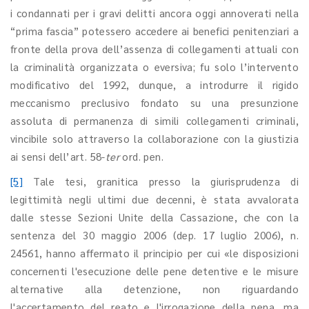
i condannati per i gravi delitti ancora oggi annoverati nella
“prima fascia” potessero accedere ai benefici penitenziari a
fronte della prova dell’assenza di collegamenti attuali con
la criminalità organizzata o eversiva; fu solo l’intervento
modificativo del 1992, dunque, a introdurre il rigido
meccanismo preclusivo fondato su una presunzione
assoluta di permanenza di simili collegamenti criminali,
vincibile solo attraverso la collaborazione con la giustizia
ai sensi dell’art. 58-
ter
ord. pen.
[5]
Tale tesi, granitica presso la giurisprudenza di
legittimità negli ultimi due decenni, è stata avvalorata
dalle stesse Sezioni Unite della Cassazione, che con la
sentenza del 30 maggio 2006 (dep. 17 luglio 2006), n.
24561, hanno affermato il principio per cui «le disposizioni
concernenti l'esecuzione delle pene detentive e le misure
alternative alla detenzione, non riguardando
l'accertamento del reato e l'irrogazione della pena, ma