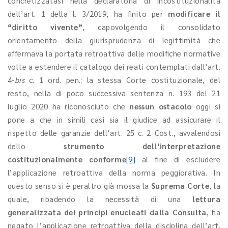
concretizzatasi nella declaratoria di incostituzionalità
dell’art. 1 della l. 3/2019, ha finito per
modificare il
“diritto vivente”
, capovolgendo il consolidato
orientamento della giurisprudenza di legittimità che
affermava la portata retroattiva delle modifiche normative
volte a estendere il catalogo dei reati contemplati dall’art.
4-
bis
c. 1 ord. pen.; la stessa Corte costituzionale, del
resto, nella di poco successiva sentenza n. 193 del 21
luglio 2020 ha riconosciuto che
nessun ostacolo
oggi si
pone a che in simili casi
sia il giudice ad assicurare il
rispetto delle garanzie dell’art. 25 c. 2 Cost., avvalendosi
dello
strumento dell’interpretazione
costituzionalmente conforme
[9]
al fine di escludere
l’applicazione retroattiva della norma peggiorativa. In
questo senso si è peraltro già mossa la
Suprema Corte
, la
quale, ribadendo la necessità di una
lettura
generalizzata dei principi enucleati dalla Consulta
, ha
negato l’applicazione retroattiva della disciplina dell’art.