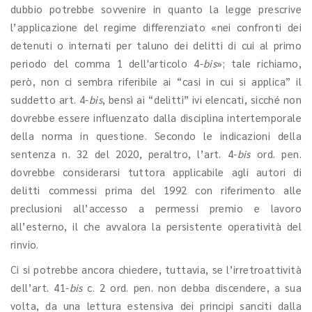
dubbio potrebbe sovvenire in quanto la legge prescrive
l’applicazione del regime differenziato «nei confronti dei
detenuti o internati per taluno dei delitti di cui al primo
periodo del comma 1 dell'articolo 4-
bis
»; tale richiamo,
però, non ci sembra riferibile ai “casi in cui si applica” il
suddetto art. 4-
bis
, bensì ai “delitti” ivi elencati, sicché non
dovrebbe essere influenzato dalla disciplina intertemporale
della norma in questione. Secondo le indicazioni della
sentenza n. 32 del 2020, peraltro, l’art. 4-
bis
ord. pen.
dovrebbe considerarsi tuttora applicabile agli autori di
delitti commessi prima del 1992 con riferimento alle
preclusioni all’accesso a permessi premio e lavoro
all’esterno, il che avvalora la persistente operatività del
rinvio.
Ci si potrebbe ancora chiedere, tuttavia, se l’irretroattività
dell’art. 41-
bis
c. 2 ord. pen. non debba discendere, a sua
volta, da una lettura estensiva dei principi sanciti dalla