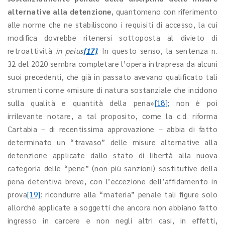
alternative alla detenzione
, quantomeno con riferimento
alle norme che ne stabiliscono i requisiti di accesso, la cui
modifica dovrebbe ritenersi sottoposta al divieto di
retroattività
in peius
[17]
. In questo senso, la sentenza n.
32 del 2020 sembra completare l’opera intrapresa da alcuni
suoi precedenti, che già in passato avevano qualificato tali
strumenti come «misure di natura sostanziale che incidono
sulla qualità e quantità della pena»
[18]
; non è poi
irrilevante notare, a tal proposito, come la c.d. riforma
Cartabia – di recentissima approvazione – abbia di fatto
determinato un “travaso” delle misure alternative alla
detenzione applicate dallo stato di libertà alla nuova
categoria delle “pene” (non più sanzioni) sostitutive della
pena detentiva breve, con l’eccezione dell’affidamento in
prova
[19]
: ricondurre alla “materia” penale tali figure solo
allorché applicate a soggetti che ancora non abbiano fatto
ingresso in carcere e non negli altri casi, in effetti,