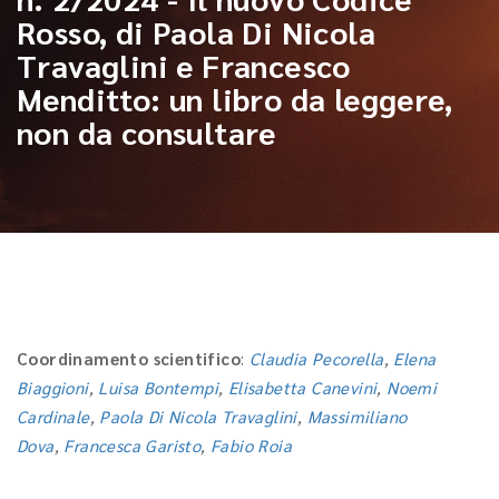
Rosso, di Paola Di Nicola
Travaglini e Francesco
Menditto: un libro da leggere,
non da consultare
Coordinamento scientifico
:
Claudia Pecorella
,
Elena
Biaggioni
,
Luisa Bontempi
,
Elisabetta Canevini
,
Noemi
Cardinale
,
Paola Di Nicola Travaglini
,
Massimiliano
Dova
,
Francesca Garisto
,
Fabio Roia