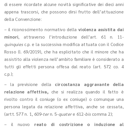
di essere ricordate alcune novità significative dei dieci anni
appena trascorsi, che possono dirsi frutto dell’attuazione
della Convenzione:
– il riconoscimento normativo della
violenza assistita dai
minori
, attraverso l’introduzione dell’art. 61 n. 11-
quinquies
c.p. e la successiva modifica attuata con il Codice
Rosso (l. 69/2019), che ha esplicitato che il minore che ha
assistito alla violenza nell’ambito familiare è considerato a
tutti gli effetti persona offesa dal reato (art. 572 co. 4
c.p.);
– la previsione della
circostanza aggravante della
relazione affettiva,
che si realizza quando il fatto è
rivolto contro il coniuge (o ex coniuge) o comunque una
persona legata da relazione affettiva, anche se cessata,
(artt. 577 n. 1, 609-
ter
n. 5-
quater
e 612-
bis
comma 2);
– il nuovo
reato di costrizione o induzione al