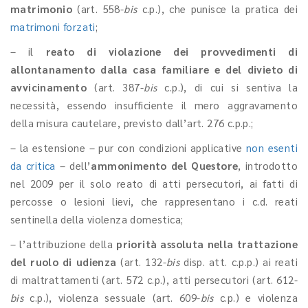
matrimonio
(art. 558-
bis
c.p.), che punisce la pratica dei
matrimoni forzati
;
– il
reato di violazione dei provvedimenti di
allontanamento dalla casa familiare e del divieto di
avvicinamento
(art. 387-
bis
c.p.), di cui si sentiva la
necessità, essendo insufficiente il mero aggravamento
della misura cautelare, previsto dall’art. 276 c.p.p.;
– la estensione – pur con condizioni applicative
non esenti
da critica
– dell’
ammonimento del Questore
, introdotto
nel 2009 per il solo reato di atti persecutori, ai fatti di
percosse o lesioni lievi, che rappresentano i c.d. reati
sentinella della violenza domestica;
– l’attribuzione della
priorità assoluta nella trattazione
del ruolo di udienza
(art. 132-
bis
disp. att. c.p.p.) ai reati
di maltrattamenti (art. 572 c.p.), atti persecutori (art. 612-
bis
c.p.), violenza sessuale (art. 609-
bis
c.p.) e violenza