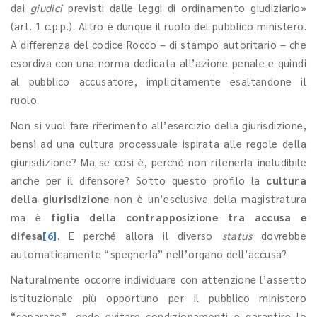
dai
giudici
previsti dalle leggi di ordinamento giudiziario»
(art. 1 c.p.p.). Altro è dunque il ruolo del pubblico ministero.
A differenza del codice Rocco – di stampo autoritario – che
esordiva con una norma dedicata all’azione penale e quindi
al pubblico accusatore, implicitamente esaltandone il
ruolo.
Non si vuol fare riferimento all’esercizio della giurisdizione,
bensì ad una cultura processuale ispirata alle regole della
giurisdizione? Ma se così è, perché non ritenerla ineludibile
anche per il difensore? Sotto questo profilo la
cultura
della giurisdizione
non è un’esclusiva della magistratura
ma è
figlia della contrapposizione tra accusa e
difesa
[6]
. E perché allora il diverso
status
dovrebbe
automaticamente “spegnerla” nell’organo dell’accusa?
Naturalmente occorre individuare con attenzione l’assetto
istituzionale più opportuno per il pubblico ministero
“separato”, onde evitare condizionamenti e garantire lo