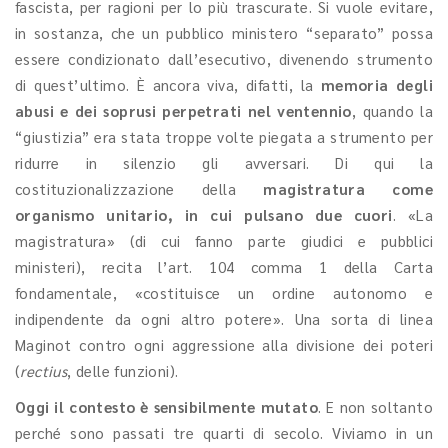
fascista, per ragioni per lo più trascurate. Si vuole evitare,
in sostanza, che un pubblico ministero “separato” possa
essere condizionato dall’esecutivo, divenendo strumento
di quest’ultimo. È ancora viva, difatti, la
memoria degli
abusi e dei soprusi perpetrati nel ventennio
, quando la
“giustizia” era stata troppe volte piegata a strumento per
ridurre in silenzio gli avversari. Di qui la
costituzionalizzazione della
magistratura come
organismo unitario, in cui pulsano due cuori
. «La
magistratura» (di cui fanno parte giudici e pubblici
ministeri), recita l’art. 104 comma 1 della Carta
fondamentale, «costituisce un ordine autonomo e
indipendente da ogni altro potere». Una sorta di linea
Maginot contro ogni aggressione alla divisione dei poteri
(
rectius
, delle funzioni).
Oggi il contesto è sensibilmente mutato
. E non soltanto
perché sono passati tre quarti di secolo. Viviamo in un