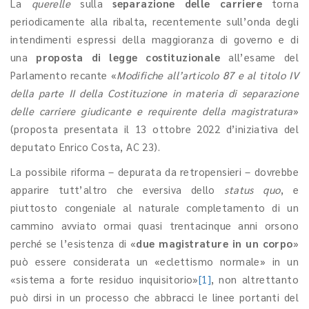
La
querelle
sulla
separazione delle carriere
torna
periodicamente alla ribalta, recentemente sull’onda degli
intendimenti espressi della maggioranza di governo e di
una
proposta di legge costituzionale
all’esame del
Parlamento recante «
Modifiche all’articolo 87 e al titolo IV
della parte II della Costituzione in materia di separazione
delle carriere giudicante e requirente della magistratura
»
(proposta presentata il 13 ottobre 2022 d’iniziativa del
deputato Enrico Costa, AC 23).
La possibile riforma – depurata da retropensieri – dovrebbe
apparire tutt’altro che eversiva dello
status quo
, e
piuttosto congeniale al naturale completamento di un
cammino avviato ormai quasi trentacinque anni orsono
perché se l’esistenza di «
due magistrature in un corpo
»
può essere considerata un «eclettismo normale» in un
«sistema a forte residuo inquisitorio»
[1]
, non altrettanto
può dirsi in un processo che abbracci le linee portanti del