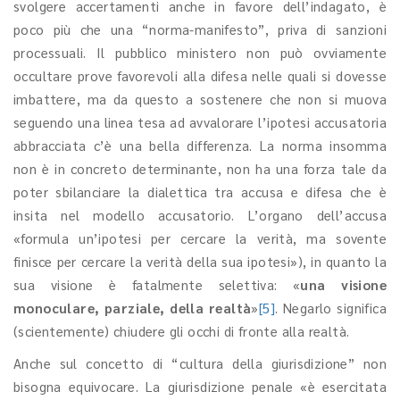
svolgere accertamenti anche in favore dell’indagato, è
poco più che una “norma-manifesto”, priva di sanzioni
processuali. Il pubblico ministero non può ovviamente
occultare prove favorevoli alla difesa nelle quali si dovesse
imbattere, ma da questo a sostenere che non si muova
seguendo una linea tesa ad avvalorare l’ipotesi accusatoria
abbracciata c’è una bella differenza. La norma insomma
non è in concreto determinante, non ha una forza tale da
poter sbilanciare la dialettica tra accusa e difesa che è
insita nel modello accusatorio. L’organo dell’accusa
«formula un’ipotesi per cercare la verità, ma sovente
finisce per cercare la verità della sua ipotesi»), in quanto la
sua visione è fatalmente selettiva: «
una visione
monoculare, parziale, della realtà
»
[5]
. Negarlo significa
(scientemente) chiudere gli occhi di fronte alla realtà.
Anche sul concetto di “cultura della giurisdizione” non
bisogna equivocare. La giurisdizione penale «è esercitata