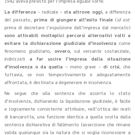
1942 aveva previsto per l’impresa eguale sorte.
La differenza
– radicale –
sta altrove
:
oggi
, a differenza
del passato,
prima di giungere all’esito finale
(
id est
:
prima di decretare l’espulsione dell’impresa dal mercato)
sono attivabili molteplici percorsi alternativi volti a
evitare la dichiarazione giudiziale d’insolvenza
come
fenomeno giudiziario,
ovvero
, sul versante sostanziale,
indirizzati
a far uscire l’impresa dalla situazione
d’insolvenza
o da quella
– meno grave –
di crisi
, che
tuttavia, se non tempestivamente e adeguatamente
affrontata, è destinata a degenerare in insolvenza.
Ne segue che alla sentenza che accerta lo stato
d’insolvenza, dichiarando la liquidazione giudiziale, è facile
e logicamente consistente attribuire, nell’ottica dei reati
di bancarotta, una funzione identica a quella svolta dalla
sentenza dichiarativa di fallimento (asserzione che rimane
valida qualunque sia la natura che si voglia riconoscere a