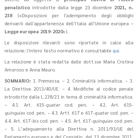
penalistico
introdotte dalla legge 23 dicembre
2021, n.
238
(«Disposizioni per l'adempimento degli obblighi
derivanti dall'appartenenza dell'Italia all'Unione europea –
Legge europea 2019-2020
»).
Le disposizioni rilevanti sono riportate in calce alla
relazione; l'intero testo normativo è consultabile
qui
.
La relazione è stata redatta dalle dott.sse Maria Cristina
Amoroso e Anna Mauro.
SOMMARIO:
1. Premessa. – 2. Criminalità informatica. – 3.
La Direttiva 2013/40/UE. – 4. Modifiche al codice penale
introdotte dalla L.238/21 in tema di criminalità informatica.
– 4.1. Art. 615-
quater
cod. pen
.
– 4.2. Art. 615-
quinquies
cod. pen
. –
4.3. Artt. 617 e 617-
quater
cod. pen. –
4.4. Art. 617-
bis
cod. pen. – 4.5. Art. 617-
quinquies
cod. pen.
– 5. L’adeguamento alla Direttiva n. 2011/93/UE del
Parlamento europeo e del Consiglio, del 13 dicembre 2011,