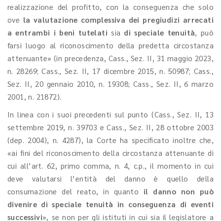
realizzazione del profitto, con la conseguenza che solo
ove
la
valutazione complessiva dei pregiudizi arrecati
a entrambi i beni tutelati
sia
di speciale tenuità
, può
farsi luogo al riconoscimento della predetta circostanza
attenuante» (in precedenza, Cass., Sez. II, 31 maggio 2023,
n. 28269; Cass., Sez. II, 17 dicembre 2015, n. 50987; Cass.,
Sez. II, 20 gennaio 2010, n. 19308; Cass., Sez. II, 6 marzo
2001, n. 21872).
In linea con i suoi precedenti sul punto (Cass., Sez. II, 13
settembre 2019, n. 39703 e Cass., Sez. II, 28 ottobre 2003
(dep. 2004), n. 4287), la Corte ha specificato inoltre che,
«ai fini del riconoscimento della circostanza attenuante di
cui all’art. 62, primo comma, n. 4, c.p., il momento in cui
deve valutarsi l’entità del danno è quello della
consumazione del reato, in quanto
il danno non può
divenire di speciale tenuità in conseguenza di eventi
successivi
», se non per gli istituti in cui sia il legislatore a