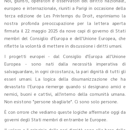
Noi, giuristi, operatori e osservatori del diritto nazionale,
europeo e internazionale, riuniti a Parigi in occasione della
terza edizione de Les Printemps du Droit, esprimiamo la
nostra profonda preoccupazione per la lettera aperta
firmata il 22 maggio 2025 da nove capi di governo di Stati
membri del Consiglio d'Europa e dell'Unione Europea, che
riflette la volontà di mettere in discussione i diritti umani.
I progetti europei - dal Consiglio d'Europa all'Unione
Europea - sono nati dalla necessità imperativa di
salvaguardare, in ogni circostanza, la pari dignità di tutti gli
esseri umani. La logica della disumanizzazione che ha
devastato l'Europa riemerge quando si designano amici e
nemici, buoni e cattivi, all'interno della comunità umana.
Non esistono "persone sbagliate". Ci sono solo persone.
È con orrore che vediamo queste logiche affermate oggi da
governi degli Stati membri di entrambe le Europee.
Il valore e il principio della pari dignità sono alla base delle