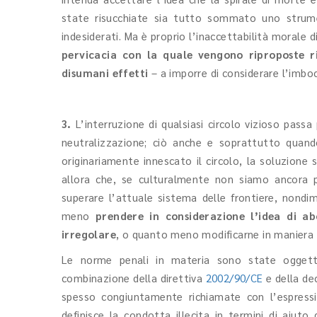
state risucchiate sia tutto sommato uno strumen
indesiderati. Ma è proprio l’inaccettabilità morale d
pervicacia con la quale vengono riproposte 
disumani effetti
– a imporre di considerare l’imbo
3.
L’interruzione di qualsiasi circolo vizioso passa
neutralizzazione; ciò anche e soprattutto quand
originariamente innescato il circolo, la soluzione s
allora che, se culturalmente non siamo ancora p
superare l’attuale sistema delle frontiere, nondi
meno
prendere in considerazione l’idea di ab
irregolare
, o quanto meno modificarne in maniera r
Le norme penali in materia sono state ogge
combinazione della direttiva
2002/90/CE
e della de
spesso congiuntamente richiamate con l’espres
definisce la condotta illecita in termini di aiuto