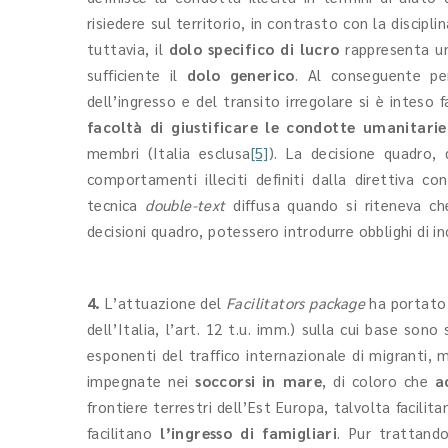
risiedere sul territorio, in contrasto con la discipl
tuttavia, il
dolo specifico di lucro
rappresenta un
sufficiente il
dolo generico
. Al conseguente pe
dell’ingresso e del transito irregolare si è inteso 
facoltà di giustificare le condotte umanitarie
membri (Italia esclusa
[5]
). La decisione quadro, 
comportamenti illeciti definiti dalla direttiva c
tecnica
double-text
diffusa quando si riteneva ch
decisioni quadro, potessero introdurre obblighi di in
4.
L’attuazione del
Facilitators package
ha portato 
dell’Italia, l’art. 12 t.u. imm.) sulla cui base son
esponenti del traffico internazionale di migranti,
impegnate nei
soccorsi in mare
, di coloro che
ac
frontiere terrestri dell’Est Europa, talvolta facilit
facilitano
l’ingresso di famigliari
. Pur trattand