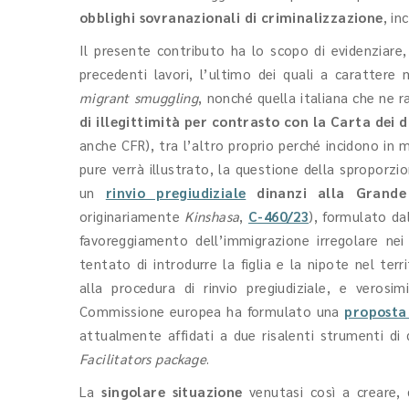
obblighi sovranazionali di criminalizzazione
, in
Il presente contributo ha lo scopo di evidenziare
precedenti lavori, l’ultimo dei quali a carattere
migrant smuggling
, nonché quella italiana che ne 
di illegittimità per contrasto con la Carta dei 
anche CFR), tra l’altro proprio perché incidono in m
pure verrà illustrato, la questione della sproporz
un
rinvio pregiudiziale
dinanzi alla Grande 
originariamente
Kinshasa
,
C-460/23
), formulato da
favoreggiamento dell’immigrazione irregolare nei
tentato di introdurre la figlia e la nipote nel terr
alla procedura di rinvio pregiudiziale, e vero
Commissione europea ha formulato una
proposta
attualmente affidati a due risalenti strumenti di
Facilitators package
.
La
singolare situazione
venutasi così a creare, 