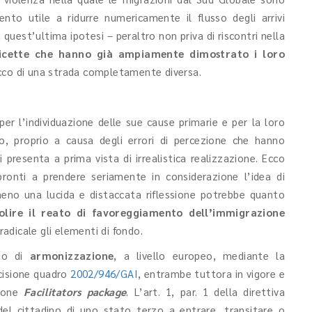
to utile a ridurre numericamente il flusso degli arrivi
i quest’ultima ipotesi – peraltro non priva di riscontri nella
ricette che hanno già ampiamente dimostrato i loro
cco di una strada completamente diversa.
 per l’individuazione delle sue cause primarie e per la loro
o, proprio a causa degli errori di percezione che hanno
i presenta a prima vista di irrealistica realizzazione. Ecco
ronti a prendere seriamente in considerazione l’idea di
meno una lucida e distaccata riflessione potrebbe quanto
olire il reato di favoreggiamento dell’immigrazione
adicale gli elementi di fondo.
tto di
armonizzazione
, a livello europeo, mediante la
cisione quadro
2002/946/GAI
, entrambe tuttora in vigore e
sione
Facilitators package
. L’art. 1, par. 1 della direttiva
 del cittadino di uno stato terzo a entrare, transitare o