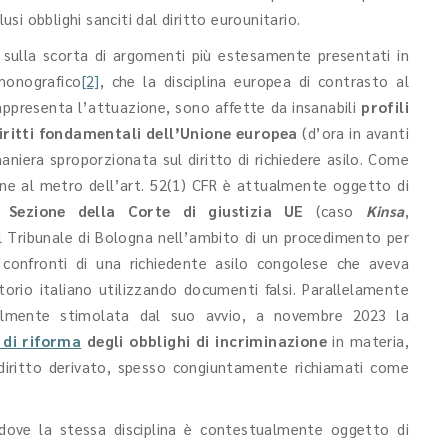
clusi obblighi sanciti dal diritto eurounitario.
, sulla scorta di argomenti più estesamente presentati in
 monografico
[2]
, che la disciplina europea di contrasto al
rappresenta l’attuazione, sono affette da insanabili
profili
diritti fondamentali dell’Unione europea
(d’ora in avanti
aniera sproporzionata sul diritto di richiedere asilo. Come
ione al metro dell’art. 52(1) CFR è attualmente oggetto di
Sezione della Corte di giustizia UE
(caso
Kinsa
,
l Tribunale di Bologna nell’ambito di un procedimento per
 confronti di una richiedente asilo congolese che aveva
itorio italiano utilizzando documenti falsi. Parallelamente
similmente stimolata dal suo avvio, a novembre 2023 la
 di riforma
degli obblighi di incriminazione
in materia,
 diritto derivato, spesso congiuntamente richiamati come
dove la stessa disciplina è contestualmente oggetto di