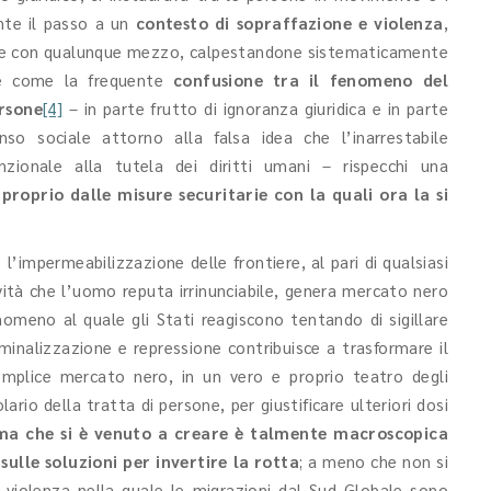
ente il passo a un
contesto di sopraffazione e violenza
,
re con qualunque mezzo, calpestandone sistematicamente
are come la frequente
confusione tra il fenomeno del
ersone
[4]
– in parte frutto di ignoranza giuridica e in parte
nso sociale attorno alla falsa idea che l’inarrestabile
nzionale alla tutela dei diritti umani – rispecchi una
roprio dalle misure securitarie con la quali ora la si
 l’impermeabilizzazione delle frontiere, al pari di qualsiasi
vità che l’uomo reputa irrinunciabile, genera mercato nero
nomeno al quale gli Stati reagiscono tentando di sigillare
iminalizzazione e repressione contribuisce a trasformare il
semplice mercato nero, in un vero e proprio teatro degli
rio della tratta di persone, per giustificare ulteriori dosi
tema che si è venuto a creare è talmente macroscopica
sulle soluzioni per invertire la rotta
; a meno che non si
e violenza nella quale le migrazioni dal Sud Globale sono