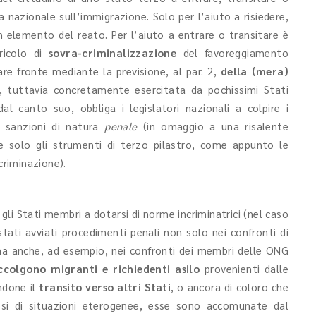
ina nazionale sull’immigrazione. Solo per l’aiuto a risiedere,
 elemento del reato. Per l’aiuto a entrare o transitare è
ricolo di
sovra-criminalizzazione
del favoreggiamento
fare fronte mediante la previsione, al par. 2,
della (mera)
, tuttavia concretamente esercitata da pochissimi Stati
dal canto suo, obbliga i legislatori nazionali a colpire i
on sanzioni di natura
penale
(in omaggio a una risalente
e solo gli strumenti di terzo pilastro, come appunto le
criminazione).
gli Stati membri a dotarsi di norme incriminatrici (nel caso
o stati avviati procedimenti penali non solo nei confronti di
 ma anche, ad esempio, nei confronti dei membri delle ONG
colgono migranti e richiedenti asilo
provenienti dalle
andone il
transito verso altri Stati
, o ancora di coloro che
osi di situazioni eterogenee, esse sono accomunate dal