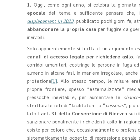
1.
Oggi, come ogni anno, si celebra la giornata m
epocale
del tema è sufficiente pensare che,
displacement in 2023
,
pubblicato pochi giorni fa, a
abbandonare la propria casa
per fuggire da guer
invivibili.
Solo apparentemente si tratta di un argomento es
canali di accesso legale per richiedere asilo
, f
corridoi umanitari, costringe le persone in fuga a
almeno in alcune fasi, in maniera irregolare, anch
protezione
[1]
. Allo stesso tempo, le misure erett
proprie frontiere, spesso “esternalizzate” media
pressoché inevitabile, per aumentare le
chance
strutturate reti di “facilitatori” o “
passeurs
”, più
lato l’
art. 31 della Convenzione di Ginevra
sui r
sanzionare penalmente i richiedenti asilo in ragione
esiste per coloro che, occasionalmente o professio
sistematicamente oggetto di repressione penale s