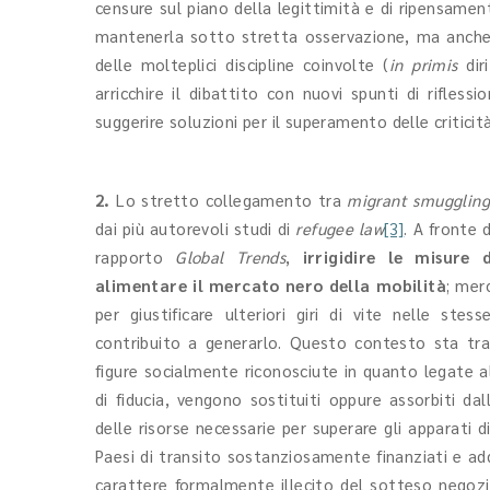
censure sul piano della legittimità e di ripensamen
mantenerla sotto stretta osservazione, ma anche
delle molteplici discipline coinvolte (
in primis
dir
arricchire il dibattito con nuovi spunti di rifles
suggerire soluzioni per il superamento delle criticit
2.
Lo stretto collegamento tra
migrant smugglin
dai più autorevoli studi di
refugee law
[3]
. A fronte 
rapporto
Global Trends
,
irrigidire le misure 
alimentare il mercato nero della mobilità
; mer
per giustificare ulteriori giri di vite nelle st
contribuito a generarlo. Questo contesto sta tr
figure socialmente riconosciute in quanto legate al
di fiducia, vengono sostituiti oppure assorbiti da
delle risorse necessarie per superare gli apparati 
Paesi di transito sostanziosamente finanziati e add
carattere formalmente illecito del sotteso negozio