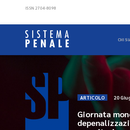
ISSN 2704-8098
CHI S
ARTICOLO
20 Giu
Giornata mond
depenalizzazi