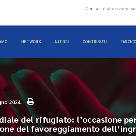
Con la collaborazione sci
IAMO
NETWORK
AUTORI
CONTRIBUTI
FASCIC
gno 2024
iale del rifugiato: l’occasione per
one del favoreggiamento dell’ingr