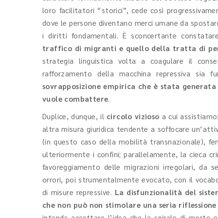
loro facilitatori “storici”, cede così progressivam
dove le persone diventano merci umane da sposta
i diritti fondamentali. È sconcertante constat
traffico di migranti e quello della tratta di p
strategia linguistica volta a coagulare il conse
rafforzamento della macchina repressiva sia fu
sovrapposizione empirica che è stata generata p
vuole combattere
.
Duplice, dunque, il
circolo vizioso
a cui assistiamo:
altra misura giuridica tendente a soffocare un’atti
(in questo caso della mobilità transnazionale), fe
ulteriormente i confini; parallelamente, la cieca cr
favoreggiamento delle migrazioni irregolari, da 
orrori, poi strumentalmente evocato, con il vocabola
di misure repressive.
La disfunzionalità del sis
che non può non stimolare una seria riflessione 
intenda accettare l’idea che la spirale di morte 