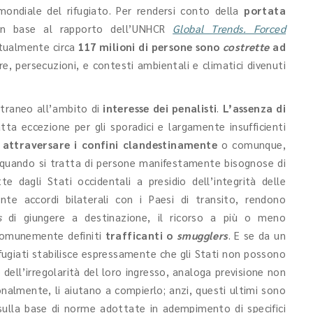
ondiale del rifugiato. Per rendersi conto della
portata
 in base al rapporto dell’UNHCR
Global Trends. Forced
ttualmente circa
117 milioni di persone sono
costrette
ad
re, persecuzioni, e contesti ambientali e climatici divenuti
traneo all’ambito di
interesse dei penalisti
.
L’assenza di
atta eccezione per gli sporadici e largamente insufficienti
d
attraversare i confini clandestinamente
o comunque,
e quando si tratta di persone manifestamente bisognose di
e dagli Stati occidentali a presidio dell’integrità delle
nte accordi bilaterali con i Paesi di transito, rendono
s
di giungere a destinazione, il ricorso a più o meno
 comunemente definiti
trafficanti o
smugglers
. E se da un
ifugiati stabilisce espressamente che gli Stati non possono
 dell’irregolarità del loro ingresso, analoga previsione non
nalmente, li aiutano a compierlo; anzi, questi ultimi sono
ulla base di norme adottate in adempimento di specifici