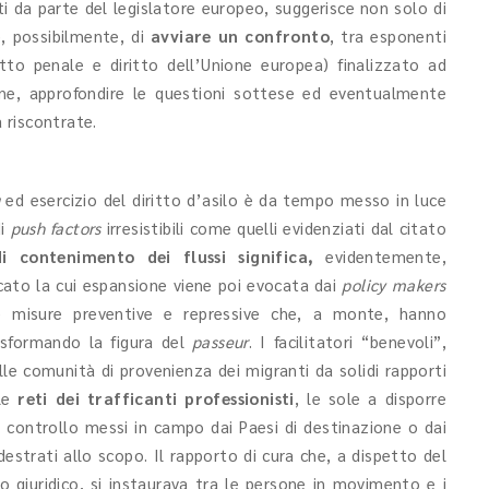
ti da parte del legislatore europeo, suggerisce non solo di
, possibilmente, di
avviare un confronto
, tra esponenti
itto penale e diritto dell’Unione europea) finalizzato ad
sione, approfondire le questioni sottese ed eventualmente
à riscontrate.
g
ed esercizio del diritto d’asilo è da tempo messo in luce
di
push factors
irresistibili come quelli evidenziati dal citato
di contenimento dei flussi significa,
evidentemente,
cato la cui espansione viene poi evocata dai
policy makers
esse misure preventive e repressive che, a monte, hanno
asformando la figura del
passeur
. I facilitatori “benevoli”,
le comunità di provenienza dei migranti da solidi rapporti
lle
reti dei trafficanti professionisti
, le sole a disporre
di controllo messi in campo dai Paesi di destinazione o dai
estrati allo scopo. Il rapporto di cura che, a dispetto del
 giuridico, si instaurava tra le persone in movimento e i