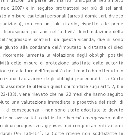
nnaio 2007) e in seguito protrattesi per più di sei anni.
sto a misure cautelari personali (arresti domiciliari, divieto
giudiziaria), ma con un tale ritardo, rispetto alle prime
i di proseguire per anni nell’attività di intimidazione della
dell’aggressore scaturiti da questa vicenda, due si sono
o è giunto alla condanna dell’imputato a distanza di dieci
ricorrente lamenta la violazione degli obblighi positivi
tività delle misure di protezione adottate dalle autorità
ezione) e alla luce dell’impunità che il marito ha ottenuto in
rizione (violazione degli obblighi procedurali). La Corte
ndo assorbite le ulteriori questioni fondate sugli artt. 2, 8 e
 123-133), viene rilevato che nei 22 mesi che hanno seguito
iuto una valutazione immediata e proattiva dei rischi di
 e – di conseguenza – non sono state adottate le dovute
ente ne avesse fatto richiesta e benché emergessero, dalle
ci di un progressivo aggravarsi dei comportamenti violenti
durali (§§ 134-151), la Corte ritiene non soddisfatte le