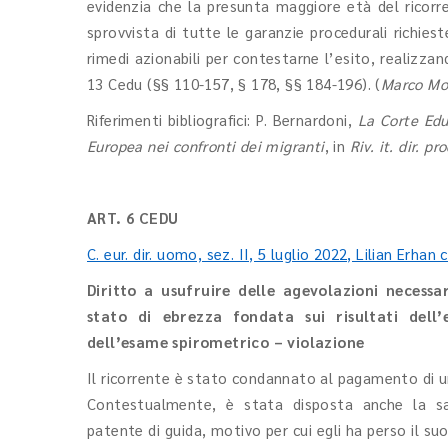
evidenzia che la presunta maggiore età del ricorr
sprovvista di tutte le garanzie procedurali richiest
rimedi azionabili per contestarne l’esito, realizzan
13 Cedu (§§ 110-157, § 178, §§ 184-196). (
Marco Mo
Riferimenti bibliografici: P. Bernardoni,
La Corte Edu 
Europea nei confronti dei migranti
, in
Riv. it. dir. pr
ART. 6 CEDU
C. eur. dir. uomo, sez. II, 5 luglio 2022, Lilian Erhan
Diritto a usufruire delle agevolazioni necess
stato di ebrezza fondata sui risultati dell’e
dell’esame spirometrico – violazione
Il ricorrente è stato condannato al pagamento di una
Contestualmente, è stata disposta anche la sa
patente di guida, motivo per cui egli ha perso il s