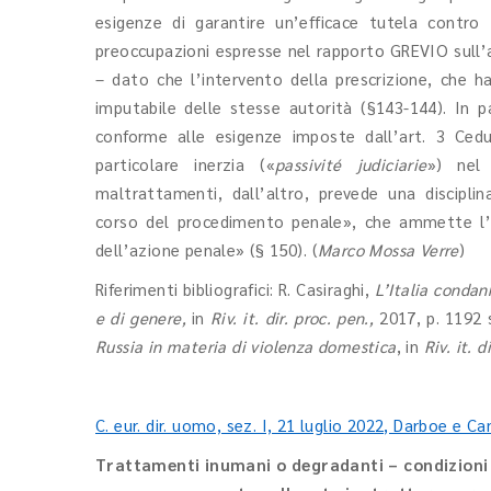
esigenze di garantire un’efficace tutela contro 
preoccupazioni espresse nel rapporto GREVIO sull’a
– dato che l’intervento della prescrizione, che h
imputabile delle stesse autorità (§143-144). In pa
conforme alle esigenze imposte dall’art. 3 Ced
particolare inerzia («
passivité
judiciarie
») nel 
maltrattamenti, dall’altro, prevede una disciplin
corso del procedimento penale», che ammette l’i
dell’azione penale» (§ 150). (
Marco Mossa Verre
)
Riferimenti bibliografici: R. Casiraghi,
L’Italia condan
e di genere,
in
Riv. it. dir. proc. pen.,
2017, p. 1192 
Russia in materia di violenza domestica
, in
Riv. it. d
C. eur. dir. uomo, sez. I, 21 luglio 2022, Darboe e Ca
Trattamenti inumani o degradanti – condizioni