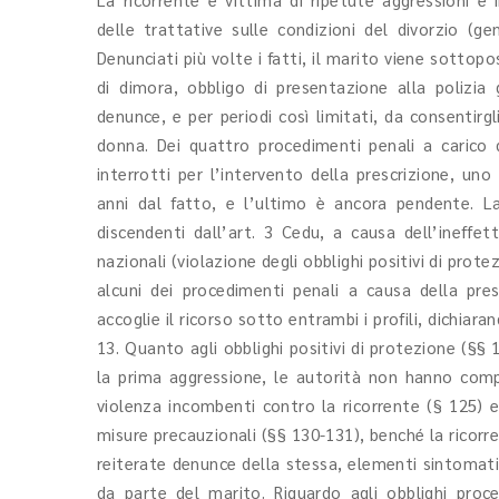
delle trattative sulle condizioni del divorzio (ge
Denunciati più volte i fatti, il marito viene sottopo
di dimora, obbligo di presentazione alla polizia 
denunce, e per periodi così limitati, da consentirgl
donna. Dei quattro procedimenti penali a carico 
interrotti per l’intervento della prescrizione, un
anni dal fatto, e l’ultimo è ancora pendente. La 
discendenti dall’art. 3 Cedu, a causa dell’ineffet
nazionali (violazione degli obblighi positivi di prot
alcuni dei procedimenti penali a causa della presc
accoglie il ricorso sotto entrambi i profili, dichiara
13. Quanto agli obblighi positivi di protezione (§§
la prima aggressione, le autorità non hanno comp
violenza incombenti contro la ricorrente (§ 125)
misure precauzionali (§§ 130-131), benché la ricorr
reiterate denunce della stessa, elementi sintomati
da parte del marito. Riguardo agli obblighi proce