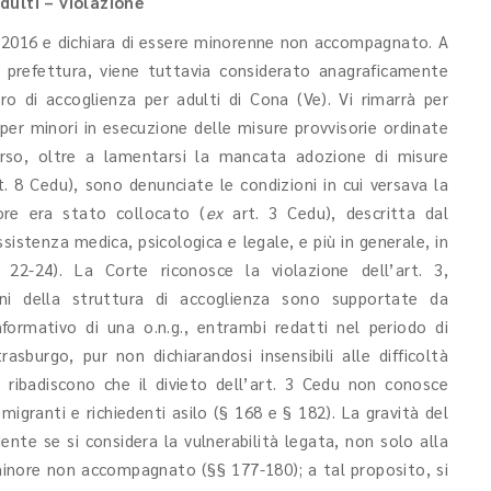
ulti – violazione
el 2016 e dichiara di essere minorenne non accompagnato. A
la prefettura, viene tuttavia considerato anagraficamente
ro di accoglienza per adulti di Cona (Ve). Vi rimarrà per
 per minori in esecuzione delle misure provvisorie ordinate
corso, oltre a lamentarsi la mancata adozione di misure
. 8 Cedu), sono denunciate le condizioni in cui versava la
nore era stato collocato (
ex
art. 3 Cedu), descritta dal
ssistenza medica, psicologica e legale, e più in generale, in
 22-24). La Corte riconosce la violazione dell’art. 3,
oni della struttura di accoglienza sono supportate da
formativo di una o.n.g., entrambi redatti nel periodo di
asburgo, pur non dichiarandosi insensibili alle difficoltà
, ribadiscono che il divieto dell’art. 3 Cedu non conosce
igranti e richiedenti asilo (§ 168 e § 182). La gravità del
nte se si considera la vulnerabilità legata, non solo alla
minore non accompagnato (§§ 177-180); a tal proposito, si