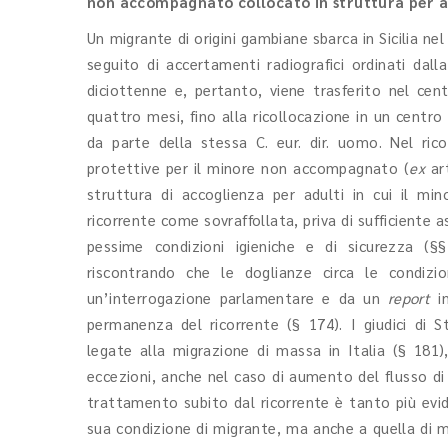
non accompagnato collocato in struttura per ad
Un migrante di origini gambiane sbarca in Sicilia n
seguito di accertamenti radiografici ordinati dal
diciottenne e, pertanto, viene trasferito nel cent
quattro mesi, fino alla ricollocazione in un centro
da parte della stessa C. eur. dir. uomo. Nel ri
protettive per il minore non accompagnato (
ex
art
struttura di accoglienza per adulti in cui il mi
ricorrente come sovraffollata, priva di sufficiente a
pessime condizioni igieniche e di sicurezza (§§
riscontrando che le doglianze circa le condizi
un’interrogazione parlamentare e da un
report
in
permanenza del ricorrente (§ 174). I giudici di Str
legate alla migrazione di massa in Italia (§ 181)
eccezioni, anche nel caso di aumento del flusso di m
trattamento subito dal ricorrente è tanto più evide
sua condizione di migrante, ma anche a quella di 