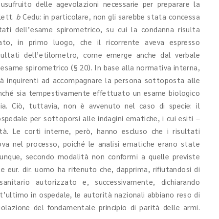
usufruito delle agevolazioni necessarie per preparare la
lett.
b
Cedu: in particolare, non gli sarebbe stata concessa
tati dell’esame spirometrico, su cui la condanna risulta
iato, in primo luogo, che il ricorrente aveva espresso
isultati dell’etilometro, come emerge anche dal verbale
’esame spirometrico (§ 20). In base alla normativa interna,
ità inquirenti ad accompagnare la persona sottoposta alle
finché sia tempestivamente effettuato un esame biologico
ia. Ciò, tuttavia, non è avvenuto nel caso di specie: il
pedale per sottoporsi alle indagini ematiche, i cui esiti –
à. Le corti interne, però, hanno escluso che i risultati
ova nel processo, poiché le analisi ematiche erano state
 dunque, secondo modalità non conformi a quelle previste
 eur. dir. uomo ha ritenuto che, dapprima, rifiutandosi di
anitario autorizzato e, successivamente, dichiarando
st’ultimo in ospedale, le autorità nazionali abbiano reso di
olazione del fondamentale principio di parità delle armi.