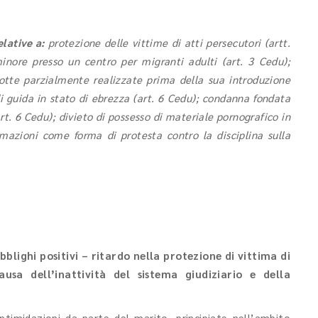
lative a:
protezione delle vittime di atti persecutori (artt.
inore presso un centro per migranti adulti (art. 3 Cedu);
otte parzialmente realizzate prima della sua introduzione
 di guida in stato di ebrezza (art. 6 Cedu); condanna fondata
rt. 6 Cedu); divieto di possesso di materiale pornografico in
rmazioni come forma di protesta contro la disciplina sulla
blighi positivi – ritardo nella protezione di vittima di
usa dell’inattività del sistema giudiziario e della
intimidazioni da parte del marito, principiate nell’ambito