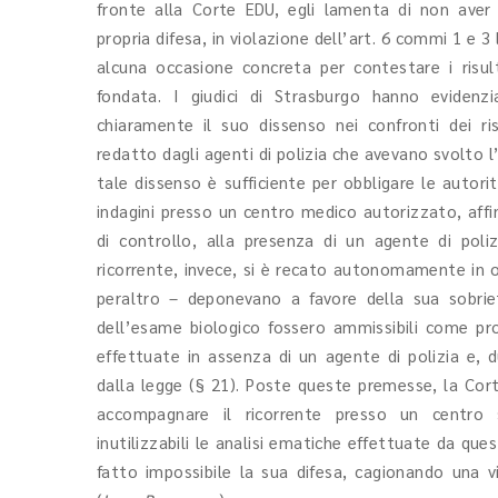
fronte alla Corte EDU, egli lamenta di non aver 
propria difesa, in violazione dell’art. 6 commi 1 e 3 
alcuna occasione concreta per contestare i risul
fondata. I giudici di Strasburgo hanno evidenz
chiaramente il suo dissenso nei confronti dei r
redatto dagli agenti di polizia che avevano svolto l
tale dissenso è sufficiente per obbligare le autor
indagini presso un centro medico autorizzato, af
di controllo, alla presenza di un agente di poliz
ricorrente, invece, si è recato autonomamente in os
peraltro – deponevano a favore della sua sobriet
dell’esame biologico fossero ammissibili come pr
effettuate in assenza di un agente di polizia e,
dalla legge (§ 21). Poste queste premesse, la Corte
accompagnare il ricorrente presso un centro s
inutilizzabili le analisi ematiche effettuate da que
fatto impossibile la sua difesa, cagionando una vi