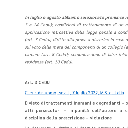
In luglio e agosto abbiamo selezionato pronunce re
3 e 14 Cedu); condizioni di trattenimento di un m
applicazione retroattiva della legge penale a cond
(art. 7 Cedu); diritto alla prova a discarico in caso
sul voto della metà dei componenti di un collegio (a
carcere (art. 8 Cedu); comunicazione di false info
residenza (art. 10 Cedu)
.
Art. 3 CEDU
C. eur. dir. uomo, sez. I, 7 luglio 2022, M.S. c. Italia
Divieto di trattamenti inumani e degradanti – ob
atti persecutori – impunità dell’autore a ca
disciplina della prescrizione – violazione
La ricorrente è vittima di ripetute aggressioni e 