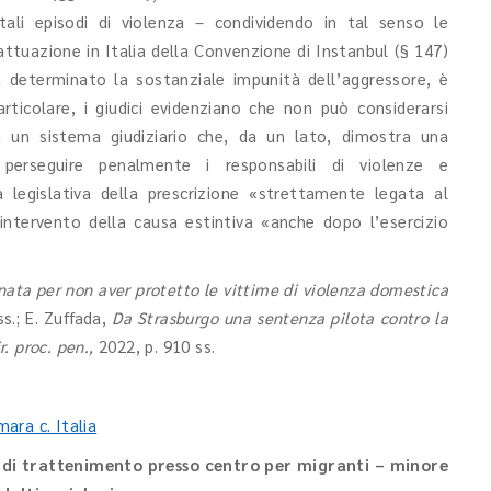
tali episodi di violenza – condividendo in tal senso le
ttuazione in Italia della Convenzione di Instanbul (§ 147)
a determinato la sostanziale impunità dell’aggressore, è
rticolare, i giudici evidenziano che non può considerarsi
u un sistema giudiziario che, da un lato, dimostra una
perseguire penalmente i responsabili di violenze e
a legislativa della prescrizione «strettamente legata al
ntervento della causa estintiva «anche dopo l’esercizio
nata per non aver protetto le vittime di violenza domestica
ss.; E. Zuffada,
Da Strasburgo una sentenza pilota contro la
ir. proc. pen.,
2022, p. 910 ss.
mara c. Italia
 di trattenimento presso centro per migranti – minore