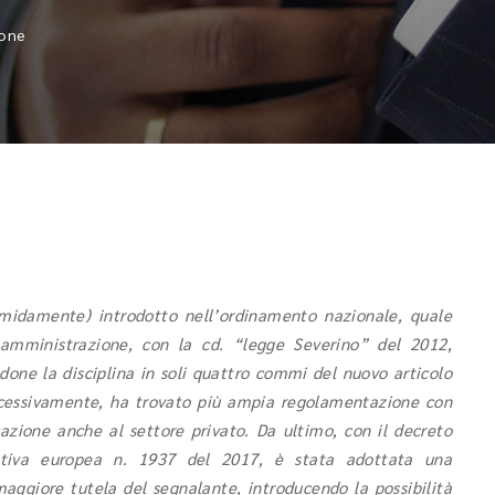
tone
timidamente) introdotto nell’ordinamento nazionale, quale
a amministrazione, con la cd. “legge Severino” del 2012,
one la disciplina in soli quattro commi del nuovo articolo
ccessivamente, ha trovato più ampia regolamentazione con
azione anche al settore privato. Da ultimo, con il decreto
rettiva europea n. 1937 del 2017, è stata adottata una
aggiore tutela del segnalante, introducendo la possibilità