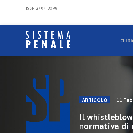
ISSN 2704-8098
CHI S
ARTICOLO
11 Feb
Il whistleblo
normativa di 