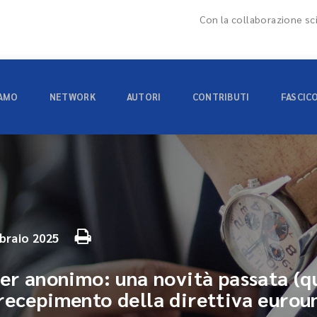
Con la collaborazione sci
IAMO
NETWORK
AUTORI
CONTRIBUTI
FASCIC
braio 2025
wer anonimo: una novità passata (q
recepimento della direttiva eurou