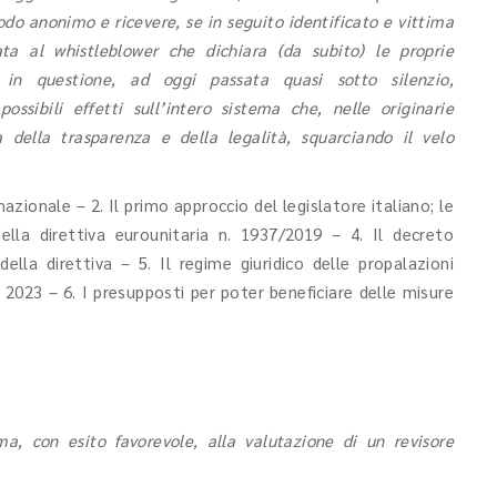
odo anonimo e ricevere, se in seguito identificato e vittima
ata al whistleblower che dichiara (da subito) le proprie
e in questione, ad oggi passata quasi sotto silenzio,
ssibili effetti sull’intero sistema che, nelle originarie
 della trasparenza e della legalità, squarciando il velo
azionale – 2. Il primo approccio del legislatore italiano; le
lla direttiva eurounitaria n. 1937/2019 – 4. Il decreto
lla direttiva – 5. Il regime giuridico delle propalazioni
l 2023 – 6. I presupposti per poter beneficiare delle misure
a, con esito favorevole, alla valutazione di un revisore