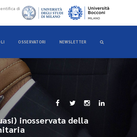
entifica di
OLI
OSSERVATORI
NEWSLETTER
uasi) inosservata della
nitaria