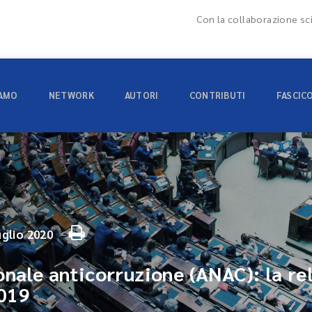
Con la collaborazione sci
IAMO
NETWORK
AUTORI
CONTRIBUTI
FASCIC
uglio 2020
onale anticorruzione (ANAC): la re
019