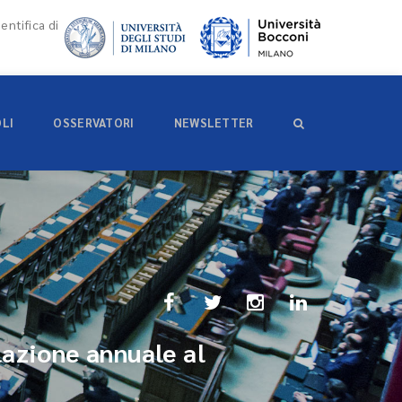
entifica di
OLI
OSSERVATORI
NEWSLETTER
lazione annuale al